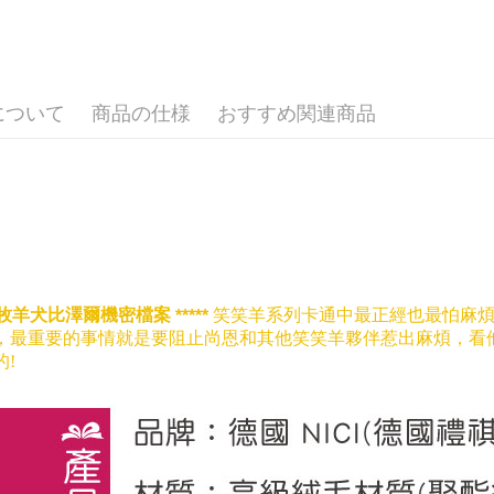
す。
おすすめ
4.ご注文
宅配
員の場合は
🐑 聯名
配送毎にNT
5.商品受
📏玩偶尺
たはアプリ
海外國家
ングでお
について
商品の仕様
おすすめ関連商品
代金納付期
プリをダウ
以内まで
お支払期限
もとに計算
期限を延
（例：予
の有無に関
牧羊犬比澤爾機密檔案
笑笑羊系列卡通中最正經也最怕麻
*****
，
最重要的事情就是要阻止尚恩和其他笑笑羊夥伴惹出麻煩，
看
二、支払
1.初回 
的!
き、限度
2.決済金額
3.現在、
三、利用規
プロテクシ