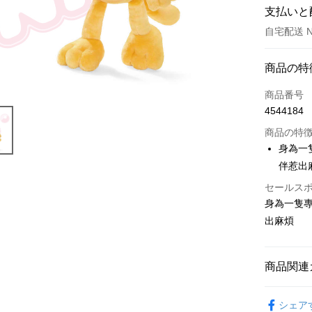
支払いと
自宅配送 
お支払い
商品の特
クレジット
商品番号
4544184
LINE Pay
商品の特
Apple Pay
身為一
伴惹出
JKOPAY
セールス
Easy Walle
身為一隻
AFTEE
出麻煩
説明
一、 AF
ATM払い
1.お支払
商品関連
ドウが表
2.SMS
🔥 熱賣
3.注文す
配送方法
シェア