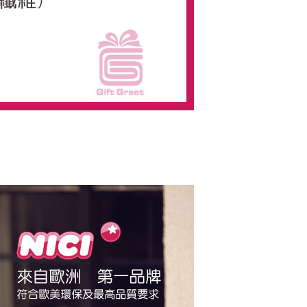
当サービスご利用の際に提供しなければならない個人情報（注
名、電話番号、受取人の氏名、電話番号、受取人住所を含むが
ない）は、AFTEEに渡され当サービスで必要な範囲内で利用
AFTEEの個人情報の収集、処理、利用について、詳細は
公式ホームページの『個人情報の収集、処理及び利用に関する声
参照ください（
https://aftee.tw/privacypolicy/
）。
の初回ご利用の際に、審査を通過すれば、最高額がNT$10,000に
支払い期限を過ぎた場合、その金額に基づいて年利20%の遅
が加算されます。未成年の利用者は、事前に法定代理人または
意を得ればAFTEEをご利用いただけます。
の処理、利用について疑問がある、または関連する法律の権利
たい場合は、ネットプロテクションズ
rotections.co.jp
にご連絡ください。上記に示した個人情報
購入注文書とあわせてAFTEEにご提供いただく、または
にあなたの個人情報の収集、処理、利用を許可することににご同
けない場合は、当サービスを選択しないでください。