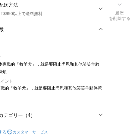
配送方法
履歴
NT$990以上で送料無料
を削除する
方法
徴
カード1回払い
徴
隻專職的「牧羊犬」，就是要阻止尚恩和其他笑笑羊夥
麻煩
ポイント
t
專職的「牧羊犬」，就是要阻止尚恩和其他笑笑羊夥伴惹
代金後払い
TEE代金後払いについて
い方法でAFTEE代金後払いを選択すると、携帯電話認証ウィン
カテゴリー（4）
示されます。
で認証してお支払い手続を進めてください。
商品｜質感絨毛玩偶
るときのお支払いは不要です。商品はご指定の住所に配送されま
する
カスタマーサービス