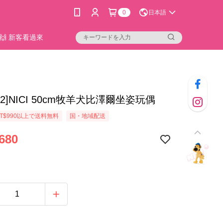
0
日本語
🙌 新客看過來
36-2]NICI 50cm牧羊犬比澤爾坐姿玩偶
T$990以上で送料無料
国・地域配送
680