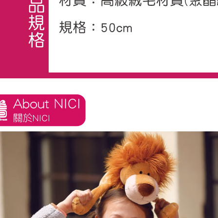
します。
文者の氏
これに限ら
されます。
AFTEE
明』をご
AFTEE
なります。
延滞納金
後見人の同
個人情報
を行使し
cs_tw@netp
を、必要な
AFTEE
意いただ