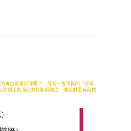
の人気商品
が完了すると、携帯に支払い通知のSMSが届きます。アプリ会
、AFTEE アプリプッシュ通知が届きます。
系列｜笑笑羊
比澤爾牧羊犬
$100、NT$990以上で送料無料
け取り時のお支払いは不要です。商品を確かめてから、SMSま
寸分類
大型玩偶｜50cm+
の通知に従って、4大コンビニ、またはATM/オンラインバンキ
送料を確認
支払いください。
限は最短で 14 日以内ですので、ご注意ください。AFTEE ア
ンロードして AFTEE 会員になるとお支払い期限を最長 45 日
延長できます。
は、ショップが請求した期日と、AFTEEで延長できる日数を
されます。AFTEEで注文すると、商品を受け取るまで支払い
長できますが、商品を期限内に受け取れない場合があります
約商品や商品到着日が比較的遅い商品）。そのため、商品到着
わらず、AFTEEで指定された期限内にお支払いください。
煩的角色就屬比澤爾了，
身為一隻專職的「牧羊
他那副正氣凜然的長相就知道，他絕對是有兩把
い限度額
AFTEEを ご利用の際に、認証結果及び当社の審査の結果に基づ
額が設定されます。
は最低NT$20です。
台湾の会員のみご利用いただけます。
約「AFTEE代金後払い」（以下当サービスという）はネット
ョンズ（以下 AFTEE という）が提供し、AFTEEが代金を徴収