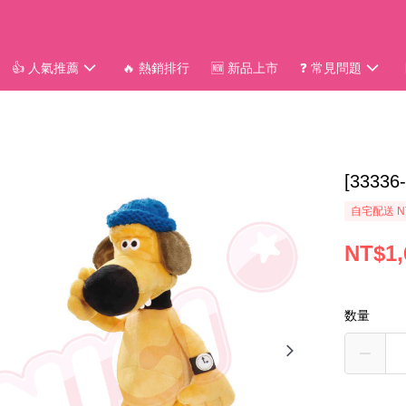
👍 人氣推薦
🔥 熱銷排行
🆕 新品上市
❓ 常見問題
[333
自宅配送 N
NT$1,
数量