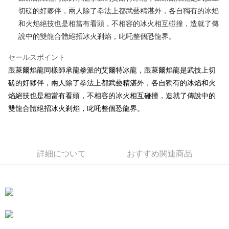
切磋的好夥伴，兩人除了拳法上都武藝精湛外，各自獨有的冰焰
JKOPAY
和火焰絕技也是相當有看頭，不相容的冰火相互碰撞，造就了傳
Easy Wallet
說中的雙龍合體絕招冰火剎焰，叱吒整個恐龍界。
AFTEE代金後払い
セールスポイント
説明
跟萊爾焰龍同樣師承龍拳派的艾爾特冰龍，跟萊爾焰龍是武技上切
一、 AFTEE代金後払いについて
ATM払い
磋的好夥伴，兩人除了拳法上都武藝精湛外，各自獨有的冰焰和火
1.お支払い方法でAFTEE代金後払いを選択すると、携帯電話認証ウィンド
ウが表示されます。
焰絕技也是相當有看頭，不相容的冰火相互碰撞，造就了傳說中的
2.SMSで認証してお支払い手続を進めてください。
配送方法
雙龍合體絕招冰火剎焰，叱吒整個恐龍界。
3.注文するときのお支払いは不要です。商品はご指定の住所に配送されま
す。
全家付款取貨
4.ご注文が完了すると、携帯に支払い通知のSMSが届きます。アプリ会員
配送毎にNT$100、NT$490以上で送料無料
の場合は、AFTEE アプリプッシュ通知が届きます。
5.商品受け取り時のお支払いは不要です。商品を確かめてから、SMSまた
詳細について
おすすめ関連商品
7-11付款取貨
はアプリの通知に従って、4大コンビニ、またはATM/オンラインバンキン
グでお支払いください。
配送毎にNT$100、NT$490以上で送料無料
代金納付期限は最短で 14 日以内ですので、ご注意ください。AFTEE アプ
宅配
リをダウンロードして AFTEE 会員になるとお支払い期限を最長 45 日以内
配送毎にNT$100、NT$990以上で送料無料
まで延長できます。
海外國家
送料を確認
お支払期限は、ショップが請求した期日と、AFTEEで延長できる日数をも