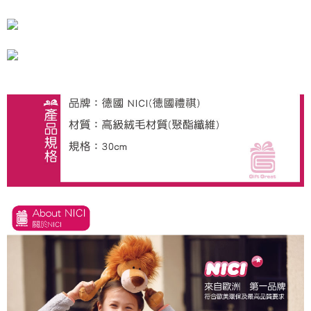
とに計算されます。AFTEEで注文すると、商品を受け取るまで支払い期限
を延長できますが、商品を期限内に受け取れない場合があります（例：予
約商品や商品到着日が比較的遅い商品）。そのため、商品到着の有無に関
わらず、AFTEEで指定された期限内にお支払いください。
二、支払い限度額
1.初回 AFTEEを ご利用の際に、認証結果及び当社の審査の結果に基づ
き、限度額が設定されます。
2.決済金額は最低NT$20です。
3.現在、台湾の会員のみご利用いただけます。
三、利用規約「AFTEE代金後払い」（以下当サービスという）はネットプ
ロテクションズ（以下 AFTEE という）が提供し、AFTEEが代金を徴収し
ます。当サービスご利用の際に提供しなければならない個人情報（注文者
の氏名、電話番号、受取人の氏名、電話番号、受取人住所を含むがこれに
限らない）は、AFTEEに渡され当サービスで必要な範囲内で利用されま
す。AFTEEの個人情報の収集、処理、利用について、詳細はAFTEE公式ホ
ームページの『個人情報の収集、処理及び利用に関する声明』をご参照く
ださい（
https://aftee.tw/privacypolicy/
）。
AFTEEの初回ご利用の際に、審査を通過すれば、最高額がNT$10,000にな
ります。支払い期限を過ぎた場合、その金額に基づいて年利20%の遅延滞
納金が加算されます。未成年の利用者は、事前に法定代理人または後見人
の同意を得ればAFTEEをご利用いただけます。