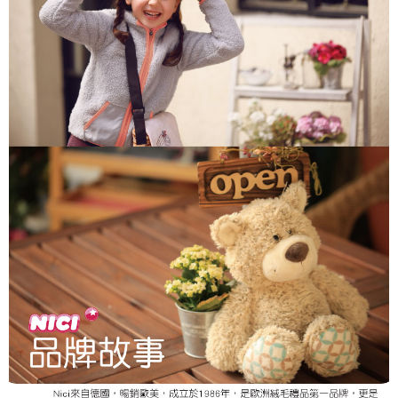
個人情報の処理、利用について疑問がある、または関連する法律の権利を
行使したい場合は、ネットプロテクションズ
cs_tw@netprotections.co.jp
にご連絡ください。上記に示した個人情報を、必要な購入注文書とあわせ
てAFTEEにご提供いただく、またはAFTEEにあなたの個人情報の収集、処
理、利用を許可することににご同意いただけない場合は、当サービスを選
択しないでください。