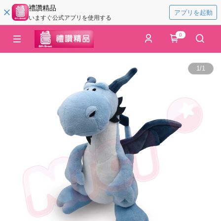
禮讚精品
アプリを起動
いますぐ公式アプリを使用する
0
1
/
1