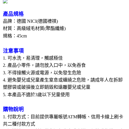
是否繳費成功／繳費後需取消欲退款等相關疑問，請聯繫「AFTEE先享後付
客戶支援中心」
https://netprotections.freshdesk.com/support/home
產品規格
【注意事項】
品牌：德國 NICI(德國禮祺)
１．透過由恩沛科技股份有限公司提供之「AFTEE先享後付」服務完成之交
易，需依本服務之必要範圍內提供個人資料，並將交易相關給付款項請求債
材質：高級絨毛材質(聚酯纖維)
權轉讓予恩沛科技股份有限公司。
規格：45cm
２．關於個人資料處理事宜，請瀏覽以下網址：
https://aftee.tw/terms/#terms3
３．未成年的使用者請事先徵得法定代理人或監護人之同意方可使用
注意事項
「AFTEE先享後付」，若未經同意申辦者引起之損失，本公司不負相關責
1. 可水洗，易清理，觸感極佳
任。
４．使用「AFTEE先享後付」時，將依據個別帳號之用戶狀況，依本公司即
2. 產品小零件，請勿放入口中，以免吞食
時審查核予不同之上限額度；若仍有額度不足之情形，本公司將視審查結果
3. 不得接觸火源或電源，以免發生危險
請求用戶進行身份認證。
4. 避免嬰兒或兒童產生窒息或纏繞之危險，請成年人在拆卸
５．嚴禁一人註冊多個帳號或使用他人資訊註冊。若發現惡意使用之情形，
恩沛科技股份有限公司將有權停止該用戶之使用額度並採取法律行動。
塑膠袋或破損後立即銷毀和遠離嬰兒或兒童
5. 本產品不適於3歲以下兒童使用
購物說明
1. 付款方式：目前提供專屬帳號ATM轉帳、信用卡線上刷卡
共二種付款方式