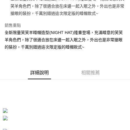
笑羊角色們，除了很適合放在床邊一起入眠之外，外出也是非常
街口支付
搶眼的裝扮，千萬別錯過這次限定版的睡帽款式~
悠遊付
銷售重點
AFTEE先享後付
全新限量笑笑羊睡帽造型(NIGHT HAT)隆重登場，充滿睡意的笑笑
相關說明
羊角色們，除了很適合放在床邊一起入眠之外，外出也是非常搶眼
【關於「AFTEE先享後付」】
的裝扮，千萬別錯過這次限定版的睡帽款式~
ATM付款
AFTEE先享後付是「在收到商品之後才付款」的支付方式。 讓您購物簡單
便利好安心！
１．簡單：不需註冊會員、不需綁卡、不需儲值。
運送方式
２．便利：只要手機號碼，簡訊認證，即可結帳。
３．安心：先確認商品／服務後，再付款。
全家付款取貨
詳細說明
相關推薦
每筆NT$100，滿NT$490(含以上)免運費
【「AFTEE先享後付」結帳流程】
１．於結帳方式選擇「AFTEE先享後付」後，將跳轉至「AFTEE先享後付」
7-11付款取貨
結帳頁面，進行簡訊認證並確認金額後，即可完成結帳。
２．訂單成立數日內，您將收到繳費通知簡訊。
每筆NT$100，滿NT$490(含以上)免運費
３．收到繳費通知簡訊後14天內，點擊此簡訊中的連結，可透過四大超商／
ATM／網路銀行／等多元方式進行付款，方視為交易完成。
宅配
※ 請注意：結帳手續完成當下不需立刻繳費，但若您需要取消訂單，請聯絡
每筆NT$100，滿NT$990(含以上)免運費
購買商品的店家。未經商家同意取消之訂單仍視為有效，需透過AFTEE先享
後付繳納相關費用。
海外國家
※ 交易是否成功請以「AFTEE先享後付 」之結帳頁面顯示為準，若有關於
查看運費