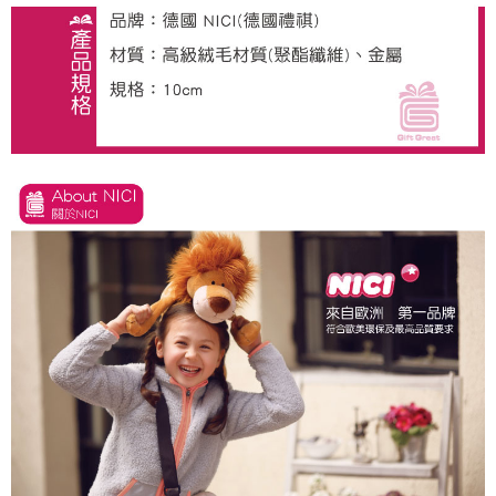
とに計算されます。AFTEEで注文すると、商品を受け取るまで支払い期限
を延長できますが、商品を期限内に受け取れない場合があります（例：予
約商品や商品到着日が比較的遅い商品）。そのため、商品到着の有無に関
わらず、AFTEEで指定された期限内にお支払いください。
二、支払い限度額
1.初回 AFTEEを ご利用の際に、認証結果及び当社の審査の結果に基づ
き、限度額が設定されます。
2.決済金額は最低NT$20です。
3.現在、台湾の会員のみご利用いただけます。
三、利用規約「AFTEE代金後払い」（以下当サービスという）はネットプ
ロテクションズ（以下 AFTEE という）が提供し、AFTEEが代金を徴収し
ます。当サービスご利用の際に提供しなければならない個人情報（注文者
の氏名、電話番号、受取人の氏名、電話番号、受取人住所を含むがこれに
限らない）は、AFTEEに渡され当サービスで必要な範囲内で利用されま
す。AFTEEの個人情報の収集、処理、利用について、詳細はAFTEE公式ホ
ームページの『個人情報の収集、処理及び利用に関する声明』をご参照く
ださい（
https://aftee.tw/privacypolicy/
）。
AFTEEの初回ご利用の際に、審査を通過すれば、最高額がNT$10,000にな
ります。支払い期限を過ぎた場合、その金額に基づいて年利20%の遅延滞
納金が加算されます。未成年の利用者は、事前に法定代理人または後見人
の同意を得ればAFTEEをご利用いただけます。