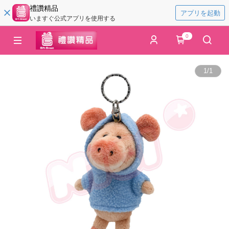
禮讚精品
アプリを起動
いますぐ公式アプリを使用する
0
1
/
1