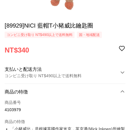
[89929]NICI 藍帽T小豬威比鑰匙圈
コンビニ受け取り NT$490以上で送料無料
国・地域配送
NT$340
支払いと配送方法
コンビニ受け取り NT$490以上で送料無料
お支払い方法
商品の特徴
クレジットカード1回払い
商品番号
コンビニ店頭代金引換
4103979
LINE Pay
商品の特徴
Apple Pay
「小豬威比」是根據英國作家米克．英克潘(Mick Inkpen)所繪製