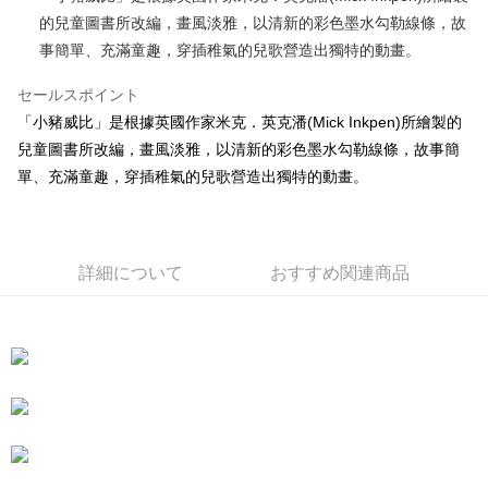
的兒童圖書所改編，畫風淡雅，以清新的彩色墨水勾勒線條，故
JKOPAY
事簡單、充滿童趣，穿插稚氣的兒歌營造出獨特的動畫。
Easy Wallet
セールスポイント
AFTEE代金後払い
「小豬威比」是根據英國作家米克．英克潘(Mick Inkpen)所繪製的
説明
兒童圖書所改編，畫風淡雅，以清新的彩色墨水勾勒線條，故事簡
一、 AFTEE代金後払いについて
ATM払い
單、充滿童趣，穿插稚氣的兒歌營造出獨特的動畫。
1.お支払い方法でAFTEE代金後払いを選択すると、携帯電話認証ウィンド
ウが表示されます。
2.SMSで認証してお支払い手続を進めてください。
配送方法
3.注文するときのお支払いは不要です。商品はご指定の住所に配送されま
す。
全家付款取貨
詳細について
おすすめ関連商品
4.ご注文が完了すると、携帯に支払い通知のSMSが届きます。アプリ会員
配送毎にNT$100、NT$490以上で送料無料
の場合は、AFTEE アプリプッシュ通知が届きます。
5.商品受け取り時のお支払いは不要です。商品を確かめてから、SMSまた
7-11付款取貨
はアプリの通知に従って、4大コンビニ、またはATM/オンラインバンキン
グでお支払いください。
配送毎にNT$100、NT$490以上で送料無料
代金納付期限は最短で 14 日以内ですので、ご注意ください。AFTEE アプ
宅配
リをダウンロードして AFTEE 会員になるとお支払い期限を最長 45 日以内
配送毎にNT$100、NT$990以上で送料無料
まで延長できます。
海外國家
送料を確認
お支払期限は、ショップが請求した期日と、AFTEEで延長できる日数をも