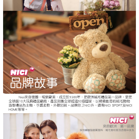
個人情報の処理、利用について疑問がある、または関連する法律の権利を
行使したい場合は、ネットプロテクションズ
cs_tw@netprotections.co.jp
にご連絡ください。上記に示した個人情報を、必要な購入注文書とあわせ
てAFTEEにご提供いただく、またはAFTEEにあなたの個人情報の収集、処
理、利用を許可することににご同意いただけない場合は、当サービスを選
択しないでください。