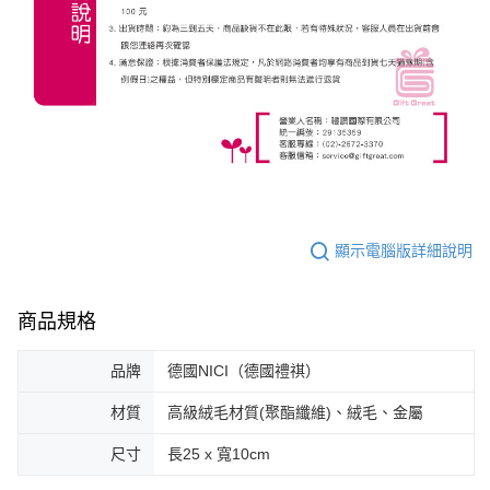
顯示電腦版詳細說明
商品規格
品牌
德國NICI（德國禮祺）
材質
高級絨毛材質(聚酯纖維)、絨毛、金屬
尺寸
長25 x 寬10cm