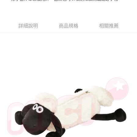
街口支付
悠遊付
詳細說明
商品規格
相關推薦
AFTEE先享後付
相關說明
【關於「AFTEE先享後付」】
ATM付款
AFTEE先享後付是「在收到商品之後才付款」的支付方式。 讓您購物簡單
便利好安心！
１．簡單：不需註冊會員、不需綁卡、不需儲值。
運送方式
２．便利：只要手機號碼，簡訊認證，即可結帳。
３．安心：先確認商品／服務後，再付款。
全家付款取貨
每筆NT$100，滿NT$490(含以上)免運費
【「AFTEE先享後付」結帳流程】
１．於結帳方式選擇「AFTEE先享後付」後，將跳轉至「AFTEE先享後付」
7-11付款取貨
結帳頁面，進行簡訊認證並確認金額後，即可完成結帳。
２．訂單成立數日內，您將收到繳費通知簡訊。
每筆NT$100，滿NT$490(含以上)免運費
３．收到繳費通知簡訊後14天內，點擊此簡訊中的連結，可透過四大超商／
ATM／網路銀行／等多元方式進行付款，方視為交易完成。
宅配
※ 請注意：結帳手續完成當下不需立刻繳費，但若您需要取消訂單，請聯絡
每筆NT$100，滿NT$990(含以上)免運費
購買商品的店家。未經商家同意取消之訂單仍視為有效，需透過AFTEE先享
後付繳納相關費用。
海外國家
※ 交易是否成功請以「AFTEE先享後付 」之結帳頁面顯示為準，若有關於
查看運費