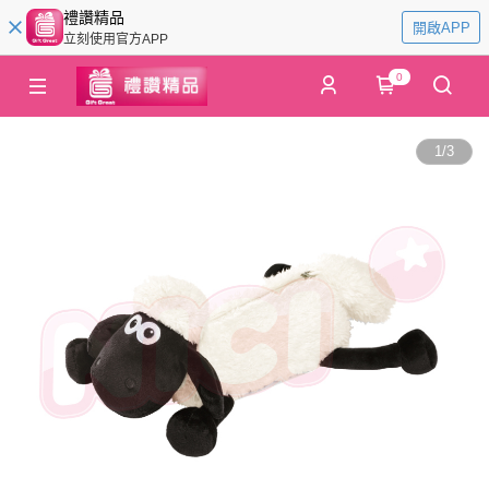
禮讚精品
開啟APP
立刻使用官方APP
0
1
/
3