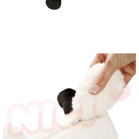
是否繳費成功／繳費後需取消欲退款等相關疑問，請聯繫「AFTEE先享後付
客戶支援中心」
https://netprotections.freshdesk.com/support/home
【注意事項】
１．透過由恩沛科技股份有限公司提供之「AFTEE先享後付」服務完成之交
易，需依本服務之必要範圍內提供個人資料，並將交易相關給付款項請求債
權轉讓予恩沛科技股份有限公司。
２．關於個人資料處理事宜，請瀏覽以下網址：
https://aftee.tw/terms/#terms3
３．未成年的使用者請事先徵得法定代理人或監護人之同意方可使用
「AFTEE先享後付」，若未經同意申辦者引起之損失，本公司不負相關責
任。
４．使用「AFTEE先享後付」時，將依據個別帳號之用戶狀況，依本公司即
時審查核予不同之上限額度；若仍有額度不足之情形，本公司將視審查結果
請求用戶進行身份認證。
５．嚴禁一人註冊多個帳號或使用他人資訊註冊。若發現惡意使用之情形，
恩沛科技股份有限公司將有權停止該用戶之使用額度並採取法律行動。