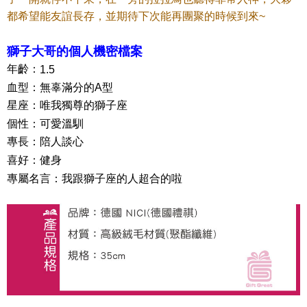
とに計算されます。AFTEEで注文すると、商品を受け取るまで支払い期限
都希望能友誼長存，並期待下次能再團聚的時候到來~
を延長できますが、商品を期限内に受け取れない場合があります（例：予
約商品や商品到着日が比較的遅い商品）。そのため、商品到着の有無に関
わらず、AFTEEで指定された期限内にお支払いください。
獅子大哥的個人機密檔案
二、支払い限度額
年齡：
1.5
1.初回 AFTEEを ご利用の際に、認証結果及び当社の審査の結果に基づ
血型：無辜滿分的
A
型
き、限度額が設定されます。
2.決済金額は最低NT$20です。
星座：唯我獨尊的獅子座
3.現在、台湾の会員のみご利用いただけます。
個性：可愛溫馴
三、利用規約「AFTEE代金後払い」（以下当サービスという）はネットプ
專長：陪人談心
ロテクションズ（以下 AFTEE という）が提供し、AFTEEが代金を徴収し
喜好：健身
ます。当サービスご利用の際に提供しなければならない個人情報（注文者
の氏名、電話番号、受取人の氏名、電話番号、受取人住所を含むがこれに
專屬名言：我跟獅子座的人超合的啦
限らない）は、AFTEEに渡され当サービスで必要な範囲内で利用されま
す。AFTEEの個人情報の収集、処理、利用について、詳細はAFTEE公式ホ
ームページの『個人情報の収集、処理及び利用に関する声明』をご参照く
ださい（
https://aftee.tw/privacypolicy/
）。
AFTEEの初回ご利用の際に、審査を通過すれば、最高額がNT$10,000にな
ります。支払い期限を過ぎた場合、その金額に基づいて年利20%の遅延滞
納金が加算されます。未成年の利用者は、事前に法定代理人または後見人
の同意を得ればAFTEEをご利用いただけます。