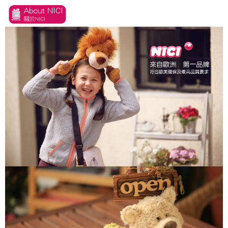
個人情報の処理、利用について疑問がある、または関連する法律の権利を
行使したい場合は、ネットプロテクションズ
cs_tw@netprotections.co.jp
にご連絡ください。上記に示した個人情報を、必要な購入注文書とあわせ
てAFTEEにご提供いただく、またはAFTEEにあなたの個人情報の収集、処
理、利用を許可することににご同意いただけない場合は、当サービスを選
択しないでください。