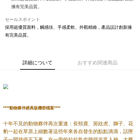
擁有完美品質。
JKOPAY
セールスポイント
Easy Wallet
採用超優質面料，觸感佳、手感柔軟、外觀精緻，產品設計創新擁
AFTEE代金後払い
有完美品質。
説明
一、 AFTEE代金後払いについて
ATM払い
1.お支払い方法でAFTEE代金後払いを選択すると、携帯電話認証ウィンド
ウが表示されます。
詳細について
おすすめ関連商品
2.SMSで認証してお支払い手続を進めてください。
配送方法
3.注文するときのお支払いは不要です。商品はご指定の住所に配送されま
す。
全家付款取貨
4.ご注文が完了すると、携帯に支払い通知のSMSが届きます。アプリ会員
配送毎にNT$100、NT$490以上で送料無料
の場合は、AFTEE アプリプッシュ通知が届きます。
5.商品受け取り時のお支払いは不要です。商品を確かめてから、SMSまた
7-11付款取貨
はアプリの通知に従って、4大コンビニ、またはATM/オンラインバンキン
グでお支払いください。
配送毎にNT$100、NT$490以上で送料無料
****
動物夥伴經典版機密檔案
****
代金納付期限は最短で 14 日以内ですので、ご注意ください。AFTEE アプ
宅配
リをダウンロードして AFTEE 会員になるとお支払い期限を最長 45 日以内
十年不見的動物夥伴再次重逢：長頸鹿、斑紋虎、獅子、
花
配送毎にNT$100、NT$990以上で送料無料
まで延長できます。
豹一起在草原上細數著這些年來各自發生的點點滴滴，
話匣
海外國家
送料を確認
お支払期限は、ショップが請求した期日と、AFTEEで延長できる日数をも
子一開就停不下來，在一旁的拉拉鳥也聽得非常入神，
大夥