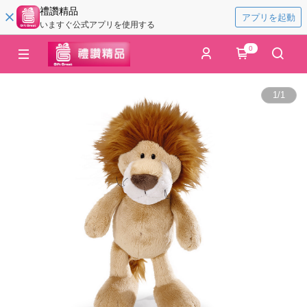
禮讚精品
アプリを起動
いますぐ公式アプリを使用する
0
1
/
1