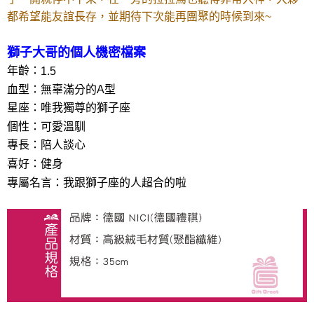
是否繳費成功／繳費後需取消欲退款等相關疑問，請聯繫「AFTEE先享後付
都希望能友誼長存，並期待下次能再團聚的時候到來~
客戶支援中心」
https://netprotections.freshdesk.com/support/home
【注意事項】
獅子大哥的個人機密檔案
１．透過由恩沛科技股份有限公司提供之「AFTEE先享後付」服務完成之交
易，需依本服務之必要範圍內提供個人資料，並將交易相關給付款項請求債
年齡：
1.5
權轉讓予恩沛科技股份有限公司。
血型：無辜滿分的
A
型
２．關於個人資料處理事宜，請瀏覽以下網址：
https://aftee.tw/terms/#terms3
星座：唯我獨尊的獅子座
３．未成年的使用者請事先徵得法定代理人或監護人之同意方可使用
個性：可愛溫馴
「AFTEE先享後付」，若未經同意申辦者引起之損失，本公司不負相關責
任。
專長：陪人談心
４．使用「AFTEE先享後付」時，將依據個別帳號之用戶狀況，依本公司即
喜好：健身
時審查核予不同之上限額度；若仍有額度不足之情形，本公司將視審查結果
專屬名言：我跟獅子座的人超合的啦
請求用戶進行身份認證。
５．嚴禁一人註冊多個帳號或使用他人資訊註冊。若發現惡意使用之情形，
恩沛科技股份有限公司將有權停止該用戶之使用額度並採取法律行動。