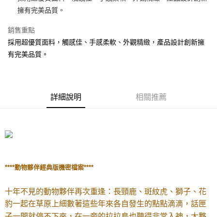
擁有完美品質。
街口支付
銷售重點
悠遊付
採用超優質面料，觸感佳、手感柔軟、外觀精緻，產品設計創新擁
AFTEE先享後付
有完美品質。
相關說明
【關於「AFTEE先享後付」】
ATM付款
AFTEE先享後付是「在收到商品之後才付款」的支付方式。 讓您購物簡單
便利好安心！
詳細說明
相關推薦
１．簡單：不需註冊會員、不需綁卡、不需儲值。
運送方式
２．便利：只要手機號碼，簡訊認證，即可結帳。
３．安心：先確認商品／服務後，再付款。
全家付款取貨
每筆NT$100，滿NT$490(含以上)免運費
【「AFTEE先享後付」結帳流程】
１．於結帳方式選擇「AFTEE先享後付」後，將跳轉至「AFTEE先享後付」
7-11付款取貨
結帳頁面，進行簡訊認證並確認金額後，即可完成結帳。
２．訂單成立數日內，您將收到繳費通知簡訊。
每筆NT$100，滿NT$490(含以上)免運費
****
動物夥伴經典版機密檔案
****
３．收到繳費通知簡訊後14天內，點擊此簡訊中的連結，可透過四大超商／
ATM／網路銀行／等多元方式進行付款，方視為交易完成。
宅配
※ 請注意：結帳手續完成當下不需立刻繳費，但若您需要取消訂單，請聯絡
十年不見的動物夥伴再次重逢：長頸鹿、斑紋虎、獅子、
花
每筆NT$100，滿NT$990(含以上)免運費
購買商品的店家。未經商家同意取消之訂單仍視為有效，需透過AFTEE先享
後付繳納相關費用。
豹一起在草原上細數著這些年來各自發生的點點滴滴，
話匣
海外國家
※ 交易是否成功請以「AFTEE先享後付 」之結帳頁面顯示為準，若有關於
查看運費
子一開就停不下來，在一旁的拉拉鳥也聽得非常入神，
大夥