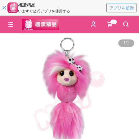
禮讚精品
アプリを起動
いますぐ公式アプリを使用する
0
1
/
1