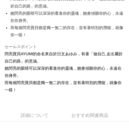
於自己的路」的意涵。
JKOPAY
她閃亮的眼睛可以深深的看進你的靈魂，她會傾聽你的心，永遠
Easy Wallet
在你身旁。
而每個閃亮寶貝都是獨一無二的存在，並有著特別的潛能，就像
AFTEE代金後払い
你一樣！
説明
一、 AFTEE代金後払いについて
ATM払い
セールスポイント
1.お支払い方法でAFTEE代金後払いを選択すると、携帯電話認証ウィンド
ウが表示されます。
閃亮寶貝AYUMl的命名來自於日文あゆみ，有著「做自己,走出屬於
2.SMSで認証してお支払い手続を進めてください。
配送方法
自己的路」的意涵。
3.注文するときのお支払いは不要です。商品はご指定の住所に配送されま
她閃亮的眼睛可以深深的看進你的靈魂，她會傾聽你的心，永遠在
す。
全家付款取貨
4.ご注文が完了すると、携帯に支払い通知のSMSが届きます。アプリ会員
你身旁。
配送毎にNT$100、NT$490以上で送料無料
の場合は、AFTEE アプリプッシュ通知が届きます。
而每個閃亮寶貝都是獨一無二的存在，並有著特別的潛能，就像你
5.商品受け取り時のお支払いは不要です。商品を確かめてから、SMSまた
7-11付款取貨
はアプリの通知に従って、4大コンビニ、またはATM/オンラインバンキン
一樣！
グでお支払いください。
配送毎にNT$100、NT$490以上で送料無料
代金納付期限は最短で 14 日以内ですので、ご注意ください。AFTEE アプ
宅配
リをダウンロードして AFTEE 会員になるとお支払い期限を最長 45 日以内
配送毎にNT$100、NT$990以上で送料無料
まで延長できます。
詳細について
おすすめ関連商品
海外國家
送料を確認
お支払期限は、ショップが請求した期日と、AFTEEで延長できる日数をも