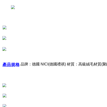
とに計算されます。AFTEEで注文すると、商品を受け取るまで支払い期限
を延長できますが、商品を期限内に受け取れない場合があります（例：予
約商品や商品到着日が比較的遅い商品）。そのため、商品到着の有無に関
わらず、AFTEEで指定された期限内にお支払いください。
二、支払い限度額
1.初回 AFTEEを ご利用の際に、認証結果及び当社の審査の結果に基づ
き、限度額が設定されます。
2.決済金額は最低NT$20です。
3.現在、台湾の会員のみご利用いただけます。
三、利用規約「AFTEE代金後払い」（以下当サービスという）はネットプ
ロテクションズ（以下 AFTEE という）が提供し、AFTEEが代金を徴収し
ます。当サービスご利用の際に提供しなければならない個人情報（注文者
の氏名、電話番号、受取人の氏名、電話番号、受取人住所を含むがこれに
品牌：德國 NICI(德國禮祺) 材質：高級絨毛材質(聚酯
產品規格
限らない）は、AFTEEに渡され当サービスで必要な範囲内で利用されま
す。AFTEEの個人情報の収集、処理、利用について、詳細はAFTEE公式ホ
ームページの『個人情報の収集、処理及び利用に関する声明』をご参照く
ださい（
https://aftee.tw/privacypolicy/
）。
AFTEEの初回ご利用の際に、審査を通過すれば、最高額がNT$10,000にな
ります。支払い期限を過ぎた場合、その金額に基づいて年利20%の遅延滞
納金が加算されます。未成年の利用者は、事前に法定代理人または後見人
の同意を得ればAFTEEをご利用いただけます。