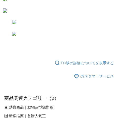
個人情報の処理、利用について疑問がある、または関連する法律の権利を
行使したい場合は、ネットプロテクションズ
cs_tw@netprotections.co.jp
にご連絡ください。上記に示した個人情報を、必要な購入注文書とあわせ
てAFTEEにご提供いただく、またはAFTEEにあなたの個人情報の収集、処
理、利用を許可することににご同意いただけない場合は、当サービスを選
択しないでください。
PC版の詳細についてを表示する
カスタマーサービス
商品関連カテゴリー（2）
🔥 熱賣商品｜動物造型鑰匙圈
🙌 新客推薦｜首購人氣王