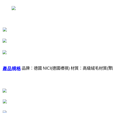
是否繳費成功／繳費後需取消欲退款等相關疑問，請聯繫「AFTEE先享後付
客戶支援中心」
https://netprotections.freshdesk.com/support/home
【注意事項】
１．透過由恩沛科技股份有限公司提供之「AFTEE先享後付」服務完成之交
易，需依本服務之必要範圍內提供個人資料，並將交易相關給付款項請求債
權轉讓予恩沛科技股份有限公司。
２．關於個人資料處理事宜，請瀏覽以下網址：
https://aftee.tw/terms/#terms3
３．未成年的使用者請事先徵得法定代理人或監護人之同意方可使用
「AFTEE先享後付」，若未經同意申辦者引起之損失，本公司不負相關責
任。
４．使用「AFTEE先享後付」時，將依據個別帳號之用戶狀況，依本公司即
時審查核予不同之上限額度；若仍有額度不足之情形，本公司將視審查結果
請求用戶進行身份認證。
品牌：德國 NICI(德國禮祺) 材質：高級絨毛材質(聚酯
產品規格
５．嚴禁一人註冊多個帳號或使用他人資訊註冊。若發現惡意使用之情形，
恩沛科技股份有限公司將有權停止該用戶之使用額度並採取法律行動。