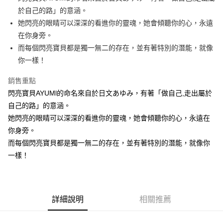
於自己的路」的意涵。
街口支付
她閃亮的眼睛可以深深的看進你的靈魂，她會傾聽你的心，永遠
悠遊付
在你身旁。
而每個閃亮寶貝都是獨一無二的存在，並有著特別的潛能，就像
AFTEE先享後付
你一樣！
相關說明
【關於「AFTEE先享後付」】
銷售重點
ATM付款
AFTEE先享後付是「在收到商品之後才付款」的支付方式。 讓您購物簡單
便利好安心！
閃亮寶貝AYUMl的命名來自於日文あゆみ，有著「做自己,走出屬於
１．簡單：不需註冊會員、不需綁卡、不需儲值。
自己的路」的意涵。
運送方式
２．便利：只要手機號碼，簡訊認證，即可結帳。
她閃亮的眼睛可以深深的看進你的靈魂，她會傾聽你的心，永遠在
３．安心：先確認商品／服務後，再付款。
全家付款取貨
你身旁。
每筆NT$100，滿NT$490(含以上)免運費
【「AFTEE先享後付」結帳流程】
而每個閃亮寶貝都是獨一無二的存在，並有著特別的潛能，就像你
１．於結帳方式選擇「AFTEE先享後付」後，將跳轉至「AFTEE先享後付」
7-11付款取貨
一樣！
結帳頁面，進行簡訊認證並確認金額後，即可完成結帳。
２．訂單成立數日內，您將收到繳費通知簡訊。
每筆NT$100，滿NT$490(含以上)免運費
３．收到繳費通知簡訊後14天內，點擊此簡訊中的連結，可透過四大超商／
ATM／網路銀行／等多元方式進行付款，方視為交易完成。
宅配
※ 請注意：結帳手續完成當下不需立刻繳費，但若您需要取消訂單，請聯絡
詳細說明
相關推薦
每筆NT$100，滿NT$990(含以上)免運費
購買商品的店家。未經商家同意取消之訂單仍視為有效，需透過AFTEE先享
後付繳納相關費用。
海外國家
※ 交易是否成功請以「AFTEE先享後付 」之結帳頁面顯示為準，若有關於
查看運費