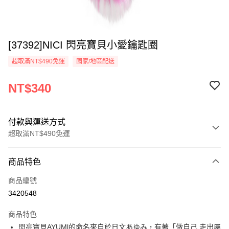
[37392]NICI 閃亮寶貝小愛鑰匙圈
超取滿NT$490免運
國家/地區配送
NT$340
付款與運送方式
超取滿NT$490免運
付款方式
商品特色
信用卡一次付款
商品編號
超商取貨付款
3420548
LINE Pay
商品特色
Apple Pay
閃亮寶貝AYUMl的命名來自於日文あゆみ，有著「做自己,走出屬