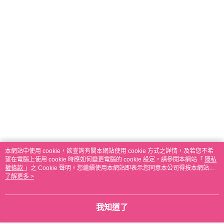
本網站中使用 cookie，欲查詢有關本網站使用 cookie 方式之詳情，及若您不希
望在電腦上使用 cookie 時應如何變更電腦的 cookie 設定，請參閱本網站「
隱私
權條款
」之 Cookie 聲明。您繼續使用本網站即表示您同意本公司得按本網站使
用條款之 Cookie 聲明使用 cookie。
了解更多 >
我知道了