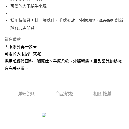
可愛的大眼蝸牛來囉
街口支付
悠遊付
採用超優質面料，觸感佳、手感柔軟、外觀精緻，產品設計創新
擁有完美品質。
AFTEE先享後付
相關說明
銷售重點
【關於「AFTEE先享後付」】
大眼系列再一發★
ATM付款
AFTEE先享後付是「在收到商品之後才付款」的支付方式。 讓您購物簡單
便利好安心！
可愛的大眼蝸牛來囉
１．簡單：不需註冊會員、不需綁卡、不需儲值。
採用超優質面料，觸感佳、手感柔軟、外觀精緻，產品設計創新擁
運送方式
２．便利：只要手機號碼，簡訊認證，即可結帳。
有完美品質。
３．安心：先確認商品／服務後，再付款。
全家付款取貨
每筆NT$100，滿NT$490(含以上)免運費
【「AFTEE先享後付」結帳流程】
１．於結帳方式選擇「AFTEE先享後付」後，將跳轉至「AFTEE先享後付」
7-11付款取貨
結帳頁面，進行簡訊認證並確認金額後，即可完成結帳。
詳細說明
商品規格
相關推薦
２．訂單成立數日內，您將收到繳費通知簡訊。
每筆NT$100，滿NT$490(含以上)免運費
３．收到繳費通知簡訊後14天內，點擊此簡訊中的連結，可透過四大超商／
ATM／網路銀行／等多元方式進行付款，方視為交易完成。
宅配
※ 請注意：結帳手續完成當下不需立刻繳費，但若您需要取消訂單，請聯絡
每筆NT$100，滿NT$990(含以上)免運費
購買商品的店家。未經商家同意取消之訂單仍視為有效，需透過AFTEE先享
後付繳納相關費用。
海外國家
※ 交易是否成功請以「AFTEE先享後付 」之結帳頁面顯示為準，若有關於
查看運費