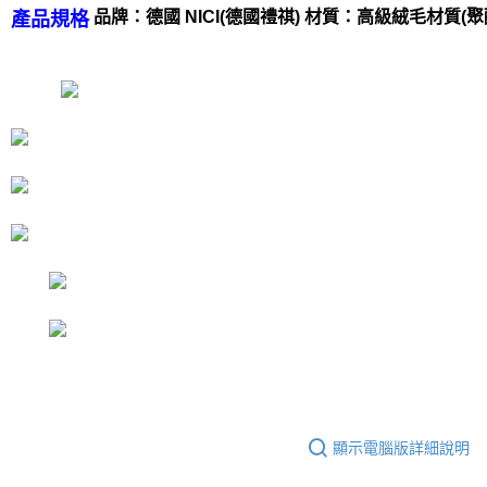
是否繳費成功／繳費後需取消欲退款等相關疑問，請聯繫「AFTEE先享後付
品牌：德國 NICI(德國禮祺) 材質：高級絨毛材質(聚酯
產品規格
客戶支援中心」
https://netprotections.freshdesk.com/support/home
【注意事項】
１．透過由恩沛科技股份有限公司提供之「AFTEE先享後付」服務完成之交
易，需依本服務之必要範圍內提供個人資料，並將交易相關給付款項請求債
權轉讓予恩沛科技股份有限公司。
２．關於個人資料處理事宜，請瀏覽以下網址：
https://aftee.tw/terms/#terms3
３．未成年的使用者請事先徵得法定代理人或監護人之同意方可使用
「AFTEE先享後付」，若未經同意申辦者引起之損失，本公司不負相關責
任。
４．使用「AFTEE先享後付」時，將依據個別帳號之用戶狀況，依本公司即
時審查核予不同之上限額度；若仍有額度不足之情形，本公司將視審查結果
請求用戶進行身份認證。
５．嚴禁一人註冊多個帳號或使用他人資訊註冊。若發現惡意使用之情形，
恩沛科技股份有限公司將有權停止該用戶之使用額度並採取法律行動。
顯示電腦版詳細說明