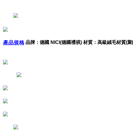
とに計算されます。AFTEEで注文すると、商品を受け取るまで支払い期限
を延長できますが、商品を期限内に受け取れない場合があります（例：予
約商品や商品到着日が比較的遅い商品）。そのため、商品到着の有無に関
わらず、AFTEEで指定された期限内にお支払いください。
二、支払い限度額
1.初回 AFTEEを ご利用の際に、認証結果及び当社の審査の結果に基づ
き、限度額が設定されます。
品牌：德國 NICI(德國禮祺) 材質：高級絨毛材質(聚酯
產品規格
2.決済金額は最低NT$20です。
3.現在、台湾の会員のみご利用いただけます。
三、利用規約「AFTEE代金後払い」（以下当サービスという）はネットプ
ロテクションズ（以下 AFTEE という）が提供し、AFTEEが代金を徴収し
ます。当サービスご利用の際に提供しなければならない個人情報（注文者
の氏名、電話番号、受取人の氏名、電話番号、受取人住所を含むがこれに
限らない）は、AFTEEに渡され当サービスで必要な範囲内で利用されま
す。AFTEEの個人情報の収集、処理、利用について、詳細はAFTEE公式ホ
ームページの『個人情報の収集、処理及び利用に関する声明』をご参照く
ださい（
https://aftee.tw/privacypolicy/
）。
AFTEEの初回ご利用の際に、審査を通過すれば、最高額がNT$10,000にな
ります。支払い期限を過ぎた場合、その金額に基づいて年利20%の遅延滞
納金が加算されます。未成年の利用者は、事前に法定代理人または後見人
の同意を得ればAFTEEをご利用いただけます。