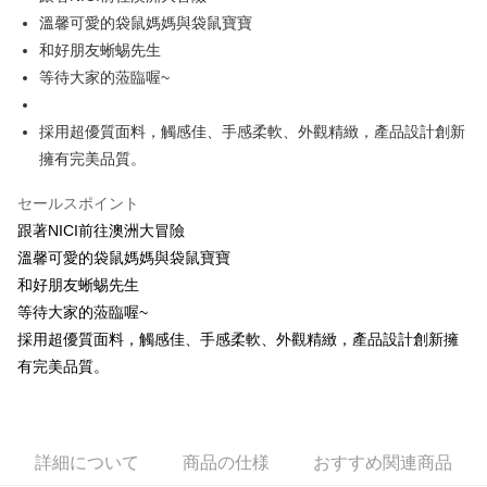
溫馨可愛的袋鼠媽媽與袋鼠寶寶
JKOPAY
和好朋友蜥蜴先生
Easy Wallet
等待大家的蒞臨喔~
AFTEE代金後払い
採用超優質面料，觸感佳、手感柔軟、外觀精緻，產品設計創新
説明
擁有完美品質。
一、 AFTEE代金後払いについて
ATM払い
1.お支払い方法でAFTEE代金後払いを選択すると、携帯電話認証ウィンド
ウが表示されます。
セールスポイント
2.SMSで認証してお支払い手続を進めてください。
配送方法
跟著NICI前往澳洲大冒險
3.注文するときのお支払いは不要です。商品はご指定の住所に配送されま
溫馨可愛的袋鼠媽媽與袋鼠寶寶
す。
全家付款取貨
4.ご注文が完了すると、携帯に支払い通知のSMSが届きます。アプリ会員
和好朋友蜥蜴先生
配送毎にNT$100、NT$490以上で送料無料
の場合は、AFTEE アプリプッシュ通知が届きます。
等待大家的蒞臨喔~
5.商品受け取り時のお支払いは不要です。商品を確かめてから、SMSまた
7-11付款取貨
はアプリの通知に従って、4大コンビニ、またはATM/オンラインバンキン
採用超優質面料，觸感佳、手感柔軟、外觀精緻，產品設計創新擁
グでお支払いください。
配送毎にNT$100、NT$490以上で送料無料
有完美品質。
代金納付期限は最短で 14 日以内ですので、ご注意ください。AFTEE アプ
宅配
リをダウンロードして AFTEE 会員になるとお支払い期限を最長 45 日以内
配送毎にNT$100、NT$990以上で送料無料
まで延長できます。
詳細について
商品の仕様
おすすめ関連商品
海外國家
送料を確認
お支払期限は、ショップが請求した期日と、AFTEEで延長できる日数をも