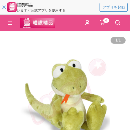
禮讚精品
アプリを起動
いますぐ公式アプリを使用する
0
1
/
1