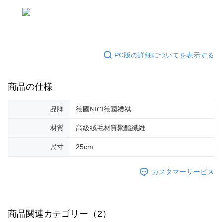
個人情報の処理、利用について疑問がある、または関連する法律の権利を
行使したい場合は、ネットプロテクションズ
cs_tw@netprotections.co.jp
にご連絡ください。上記に示した個人情報を、必要な購入注文書とあわせ
てAFTEEにご提供いただく、またはAFTEEにあなたの個人情報の収集、処
理、利用を許可することににご同意いただけない場合は、当サービスを選
択しないでください。
PC版の詳細についてを表示する
商品の仕様
品牌
德國NICI德國禮祺
材質
高級絨毛材質聚酯纖維
尺寸
25cm
カスタマーサービス
商品関連カテゴリー（2）