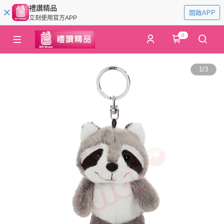
禮讚精品
開啟APP
立刻使用官方APP
0
1
/
3