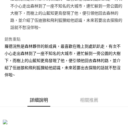
不小心走出森林到了一座不知名的大城市，連忙躲到一旁公園的
街口支付
大樹下，而樹上的山藍知更鳥發現了他，便引領他回去森林的
悠遊付
路，並介紹了伍迪狼和飛利狐狸給他認識，未來若要出去探險的
話就不愁沒伴啦~
AFTEE先享後付
相關說明
銷售重點
【關於「AFTEE先享後付」】
羅德浣熊是森林夥伴的新成員，最喜歡在晚上到處趴趴走，有次不
ATM付款
AFTEE先享後付是「在收到商品之後才付款」的支付方式。 讓您購物簡單
便利好安心！
小心走出森林到了一座不知名的大城市，連忙躲到一旁公園的大樹
１．簡單：不需註冊會員、不需綁卡、不需儲值。
下，而樹上的山藍知更鳥發現了他，便引領他回去森林的路，並介
運送方式
２．便利：只要手機號碼，簡訊認證，即可結帳。
紹了伍迪狼和飛利狐狸給他認識，未來若要出去探險的話就不愁沒
３．安心：先確認商品／服務後，再付款。
全家付款取貨
伴啦~
每筆NT$100，滿NT$490(含以上)免運費
【「AFTEE先享後付」結帳流程】
１．於結帳方式選擇「AFTEE先享後付」後，將跳轉至「AFTEE先享後付」
7-11付款取貨
結帳頁面，進行簡訊認證並確認金額後，即可完成結帳。
２．訂單成立數日內，您將收到繳費通知簡訊。
每筆NT$100，滿NT$490(含以上)免運費
３．收到繳費通知簡訊後14天內，點擊此簡訊中的連結，可透過四大超商／
詳細說明
相關推薦
ATM／網路銀行／等多元方式進行付款，方視為交易完成。
宅配
※ 請注意：結帳手續完成當下不需立刻繳費，但若您需要取消訂單，請聯絡
每筆NT$100，滿NT$990(含以上)免運費
購買商品的店家。未經商家同意取消之訂單仍視為有效，需透過AFTEE先享
後付繳納相關費用。
海外國家
※ 交易是否成功請以「AFTEE先享後付 」之結帳頁面顯示為準，若有關於
查看運費