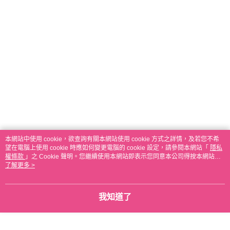
本網站中使用 cookie，欲查詢有關本網站使用 cookie 方式之詳情，及若您不希
望在電腦上使用 cookie 時應如何變更電腦的 cookie 設定，請參閱本網站「
隱私
權條款
」之 Cookie 聲明。您繼續使用本網站即表示您同意本公司得按本網站使
用條款之 Cookie 聲明使用 cookie。
了解更多 >
我知道了