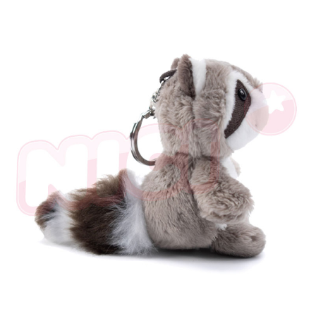
是否繳費成功／繳費後需取消欲退款等相關疑問，請聯繫「AFTEE先享後付
客戶支援中心」
https://netprotections.freshdesk.com/support/home
【注意事項】
１．透過由恩沛科技股份有限公司提供之「AFTEE先享後付」服務完成之交
易，需依本服務之必要範圍內提供個人資料，並將交易相關給付款項請求債
權轉讓予恩沛科技股份有限公司。
２．關於個人資料處理事宜，請瀏覽以下網址：
https://aftee.tw/terms/#terms3
３．未成年的使用者請事先徵得法定代理人或監護人之同意方可使用
「AFTEE先享後付」，若未經同意申辦者引起之損失，本公司不負相關責
任。
４．使用「AFTEE先享後付」時，將依據個別帳號之用戶狀況，依本公司即
時審查核予不同之上限額度；若仍有額度不足之情形，本公司將視審查結果
請求用戶進行身份認證。
５．嚴禁一人註冊多個帳號或使用他人資訊註冊。若發現惡意使用之情形，
恩沛科技股份有限公司將有權停止該用戶之使用額度並採取法律行動。