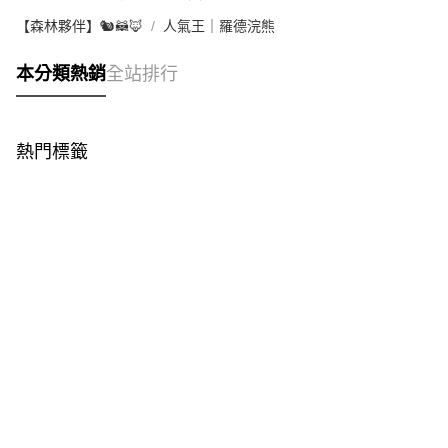
【森林夥伴】🐿️🦝🦊
人氣王｜羅德浣熊
本分類熱銷
全站排行
熱門標籤