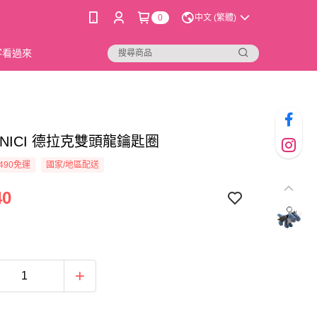
0
中文 (繁體)
新客看過來
14]NICI 德拉克雙頭龍鑰匙圈
490免運
國家/地區配送
40