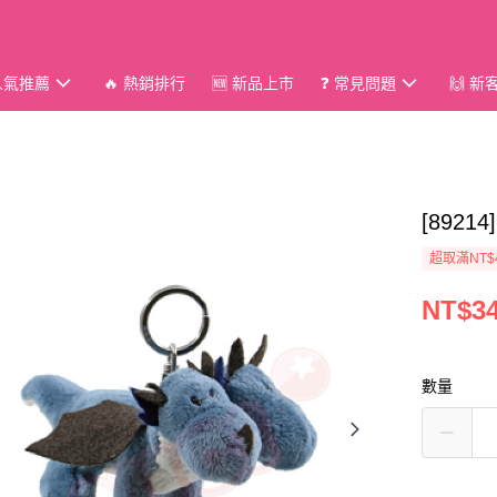
 人氣推薦
🔥 熱銷排行
🆕 新品上市
❓ 常見問題
🙌 
[892
超取滿NT$
NT$3
數量