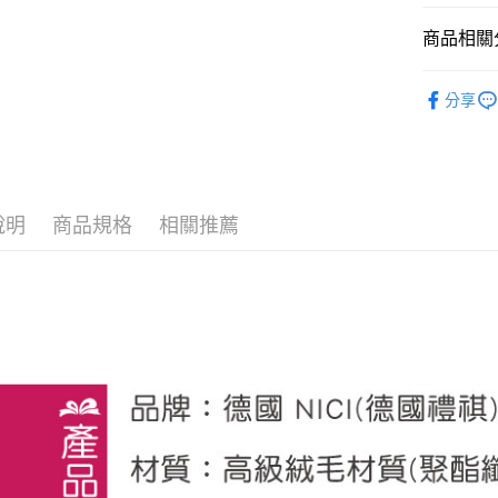
１．簡單
２．便利
運送方式
商品相關分
３．安心
全家付款
🔥 熱賣
【「AFT
分享
每筆NT$1
１．於結帳
【恐龍】
付」結帳
7-11付款
２．訂單
【十二生肖
３．收到繳
每筆NT$1
／ATM／
🙌 新客
※ 請注意
宅配
說明
商品規格
相關推薦
絡購買商品
先享後付
每筆NT$1
※ 交易是
是否繳費成
海外國家
付客戶支
【注意事
１．透過由
交易，需
求債權轉
２．關於
https://aft
３．未成
「AFTE