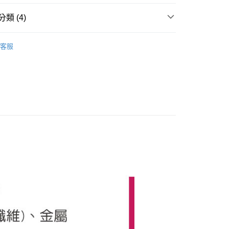
：不需註冊會員、不需綁卡、不需儲值。
：只要手機號碼，簡訊認證，即可結帳。
類 (4)
：先確認商品／服務後，再付款。
取貨
商品｜動物造型鑰匙圈
EE先享後付」結帳流程】
客服
00，滿NT$490(含以上)免運費
方式選擇「AFTEE先享後付」後，將跳轉至「AFTEE先享後

雙頭龍
頁面，進行簡訊認證並確認金額後，即可完成結帳。
取貨
成立數日內，您將收到繳費通知簡訊。
】🐴
【龍】🐲
費通知簡訊後14天內，點擊此簡訊中的連結，可透過四大超商
00，滿NT$490(含以上)免運費
網路銀行／等多元方式進行付款，方視為交易完成。
推薦｜首購人氣王
：結帳手續完成當下不需立刻繳費，但若您需要取消訂單，請聯
的店家。未經商家同意取消之訂單仍視為有效，需透過AFTEE
繳納相關費用。
00，滿NT$990(含以上)免運費
否成功請以「AFTEE先享後付 」之結帳頁面顯示為準，若有關於
功／繳費後需取消欲退款等相關疑問，請聯繫「AFTEE先享後
查看運費
援中心」
https://netprotections.freshdesk.com/support/home
項】
恩沛科技股份有限公司提供之「AFTEE先享後付」服務完成之
依本服務之必要範圍內提供個人資料，並將交易相關給付款項請
讓予恩沛科技股份有限公司。
個人資料處理事宜，請瀏覽以下網址：
ee.tw/terms/#terms3
年的使用者請事先徵得法定代理人或監護人之同意方可使用
E先享後付」，若未經同意申辦者引起之損失，本公司不負相關責