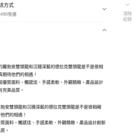
送方式
清除
490免運
紀錄
次付款
付款
的蘿勃安雙頭龍和沉穩深藍的德拉克雙頭龍是不是很相
真期待他們的相遇！
超優質面料，觸感佳、手感柔軟、外觀精緻，產品設計
有完美品質。
蘿勃安雙頭龍和沉穩深藍的德拉克雙頭龍是不是很相襯
享後付
待他們的相遇！
優質面料，觸感佳、手感柔軟、外觀精緻，產品設計創新
FTEE先享後付」】
品質。
先享後付是「在收到商品之後才付款」的支付方式。 讓您購物簡單
心！