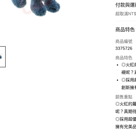
付款與運
超取滿NT$
付款方式
商品特色
信用卡一
商品編號
3375726
超商取貨
商品特色
LINE Pay
◎火紅
襯呢？
Apple Pay
◎採用
街口支付
創新擁
悠遊付
銷售重點
◎火紅的
AFTEE先
呢？真期
相關說明
◎採用超
【關於「A
ATM付款
擁有完美
AFTEE
便利好安