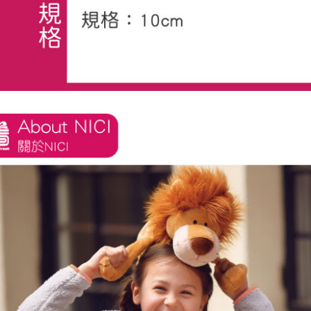
任。
４．使用「
即時審查
結果請求
５．嚴禁
形，恩沛
動。