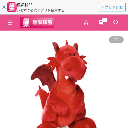
禮讚精品
アプリを起動
いますぐ公式アプリを使用する
0
1
/
1