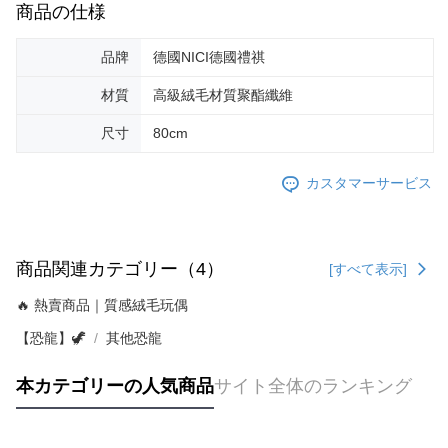
商品の仕様
品牌
德國NICI德國禮祺
材質
高級絨毛材質聚酯纖維
尺寸
80cm
カスタマーサービス
商品関連カテゴリー（4）
[すべて表示]
🔥 熱賣商品｜質感絨毛玩偶
【恐龍】🦖
其他恐龍
本カテゴリーの人気商品
サイト全体のランキング