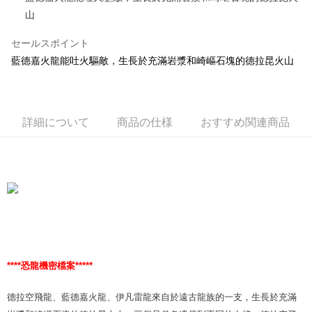
山
Easy Wallet
セールスポイント
AFTEE代金後払い
藍德嘉火龍能吐火驅敵，生長於充滿岩漿和崎嶇石塊的德拉昆火山
説明
一、 AFTEE代金後払いについて
ATM払い
1.お支払い方法でAFTEE代金後払いを選択すると、携帯電話認証ウィンド
ウが表示されます。
2.SMSで認証してお支払い手続を進めてください。
配送方法
詳細について
商品の仕様
おすすめ関連商品
3.注文するときのお支払いは不要です。商品はご指定の住所に配送されま
す。
宅配
4.ご注文が完了すると、携帯に支払い通知のSMSが届きます。アプリ会員
配送毎にNT$100、NT$990以上で送料無料
の場合は、AFTEE アプリプッシュ通知が届きます。
5.商品受け取り時のお支払いは不要です。商品を確かめてから、SMSまた
海外國家
送料を確認
はアプリの通知に従って、4大コンビニ、またはATM/オンラインバンキン
グでお支払いください。
代金納付期限は最短で 14 日以内ですので、ご注意ください。AFTEE アプ
リをダウンロードして AFTEE 会員になるとお支払い期限を最長 45 日以内
まで延長できます。
****恐龍機密檔案*****
お支払期限は、ショップが請求した期日と、AFTEEで延長できる日数をも
とに計算されます。AFTEEで注文すると、商品を受け取るまで支払い期限
德拉空飛龍、藍德嘉火龍、伊凡雷龍來自於遠古龍族的一支，生長於充滿
を延長できますが、商品を期限内に受け取れない場合があります（例：予