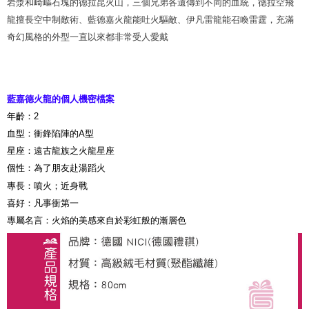
岩漿和崎嶇石塊的德拉昆火山，三個兄弟各遺傳到不同的血統，德拉空飛
約商品や商品到着日が比較的遅い商品）。そのため、商品到着の有無に関
わらず、AFTEEで指定された期限内にお支払いください。
龍擅長空中制敵術、藍德嘉火龍能吐火驅敵、伊凡雷龍能召喚雷霆，充滿
奇幻風格的外型一直以來都非常受人愛戴
二、支払い限度額
1.初回 AFTEEを ご利用の際に、認証結果及び当社の審査の結果に基づ
き、限度額が設定されます。
2.決済金額は最低NT$20です。
3.現在、台湾の会員のみご利用いただけます。
藍嘉德火龍的個人機密檔案
三、利用規約「AFTEE代金後払い」（以下当サービスという）はネットプ
年齡：2
ロテクションズ（以下 AFTEE という）が提供し、AFTEEが代金を徴収し
血型：衝鋒陷陣的A型
ます。当サービスご利用の際に提供しなければならない個人情報（注文者
星座：遠古龍族之火龍星座
の氏名、電話番号、受取人の氏名、電話番号、受取人住所を含むがこれに
限らない）は、AFTEEに渡され当サービスで必要な範囲内で利用されま
個性：為了朋友赴湯蹈火
す。AFTEEの個人情報の収集、処理、利用について、詳細はAFTEE公式ホ
專長：噴火；近身戰
ームページの『個人情報の収集、処理及び利用に関する声明』をご参照く
ださい（
https://aftee.tw/privacypolicy/
）。
喜好：凡事衝第一
專屬名言：火焰的美感來自於彩虹般的漸層色
AFTEEの初回ご利用の際に、審査を通過すれば、最高額がNT$10,000にな
ります。支払い期限を過ぎた場合、その金額に基づいて年利20%の遅延滞
納金が加算されます。未成年の利用者は、事前に法定代理人または後見人
の同意を得ればAFTEEをご利用いただけます。
個人情報の処理、利用について疑問がある、または関連する法律の権利を
行使したい場合は、ネットプロテクションズ
cs_tw@netprotections.co.jp