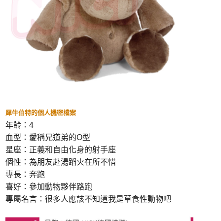
是否繳費成功／繳費後需取消欲退款等相關疑問，請聯繫「AFTEE先享後付
客戶支援中心」
https://netprotections.freshdesk.com/support/home
【注意事項】
１．透過由恩沛科技股份有限公司提供之「AFTEE先享後付」服務完成之交
易，需依本服務之必要範圍內提供個人資料，並將交易相關給付款項請求債
權轉讓予恩沛科技股份有限公司。
２．關於個人資料處理事宜，請瀏覽以下網址：
https://aftee.tw/terms/#terms3
３．未成年的使用者請事先徵得法定代理人或監護人之同意方可使用
「AFTEE先享後付」，若未經同意申辦者引起之損失，本公司不負相關責
任。
４．使用「AFTEE先享後付」時，將依據個別帳號之用戶狀況，依本公司即
犀牛伯特的個人機密檔案
時審查核予不同之上限額度；若仍有額度不足之情形，本公司將視審查結果
年齡：
4
請求用戶進行身份認證。
血型：愛稱兄道弟的
O
型
５．嚴禁一人註冊多個帳號或使用他人資訊註冊。若發現惡意使用之情形，
恩沛科技股份有限公司將有權停止該用戶之使用額度並採取法律行動。
星座：正義和自由化身的射手座
個性：為朋友赴湯蹈火在所不惜
專長：奔跑
喜好：參加動物夥伴路跑
專屬名言：很多人應該不知道我是草食性動物吧