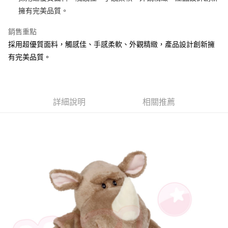
擁有完美品質。
街口支付
銷售重點
悠遊付
採用超優質面料，觸感佳、手感柔軟、外觀精緻，產品設計創新擁
AFTEE先享後付
有完美品質。
相關說明
【關於「AFTEE先享後付」】
ATM付款
AFTEE先享後付是「在收到商品之後才付款」的支付方式。 讓您購物簡單
便利好安心！
詳細說明
相關推薦
１．簡單：不需註冊會員、不需綁卡、不需儲值。
運送方式
２．便利：只要手機號碼，簡訊認證，即可結帳。
３．安心：先確認商品／服務後，再付款。
全家付款取貨
每筆NT$100，滿NT$490(含以上)免運費
【「AFTEE先享後付」結帳流程】
１．於結帳方式選擇「AFTEE先享後付」後，將跳轉至「AFTEE先享後付」
7-11付款取貨
結帳頁面，進行簡訊認證並確認金額後，即可完成結帳。
２．訂單成立數日內，您將收到繳費通知簡訊。
每筆NT$100，滿NT$490(含以上)免運費
３．收到繳費通知簡訊後14天內，點擊此簡訊中的連結，可透過四大超商／
ATM／網路銀行／等多元方式進行付款，方視為交易完成。
宅配
※ 請注意：結帳手續完成當下不需立刻繳費，但若您需要取消訂單，請聯絡
每筆NT$100，滿NT$990(含以上)免運費
購買商品的店家。未經商家同意取消之訂單仍視為有效，需透過AFTEE先享
後付繳納相關費用。
海外國家
※ 交易是否成功請以「AFTEE先享後付 」之結帳頁面顯示為準，若有關於
查看運費