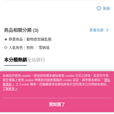
客服
商品相關分類 (3)
查看全部
🔥 熱賣商品｜動物造型鑰匙圈
🐶 人氣角色｜狗狗
雪納瑞
本分類熱銷
全站排行
本網站中使用 cookie，欲查詢有關本網站使用 cookie 方式之詳情，及若您不希
熱門標籤
望在電腦上使用 cookie 時應如何變更電腦的 cookie 設定，請參閱本網站「
隱私
權條款
」之 Cookie 聲明。您繼續使用本網站即表示您同意本公司得按本網站使
用條款之 Cookie 聲明使用 cookie。
了解更多 >
我知道了