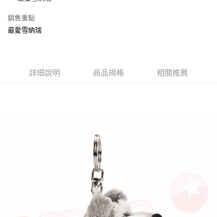
街口支付
銷售重點
最愛雪納瑞
悠遊付
AFTEE先享後付
相關說明
【關於「AFTEE先享後付」】
詳細說明
商品規格
相關推薦
ATM付款
AFTEE先享後付是「在收到商品之後才付款」的支付方式。 讓您購物簡單
便利好安心！
１．簡單：不需註冊會員、不需綁卡、不需儲值。
運送方式
２．便利：只要手機號碼，簡訊認證，即可結帳。
３．安心：先確認商品／服務後，再付款。
全家付款取貨
每筆NT$100，滿NT$490(含以上)免運費
【「AFTEE先享後付」結帳流程】
１．於結帳方式選擇「AFTEE先享後付」後，將跳轉至「AFTEE先享後付」
7-11付款取貨
結帳頁面，進行簡訊認證並確認金額後，即可完成結帳。
２．訂單成立數日內，您將收到繳費通知簡訊。
每筆NT$100，滿NT$490(含以上)免運費
３．收到繳費通知簡訊後14天內，點擊此簡訊中的連結，可透過四大超商／
ATM／網路銀行／等多元方式進行付款，方視為交易完成。
宅配
※ 請注意：結帳手續完成當下不需立刻繳費，但若您需要取消訂單，請聯絡
每筆NT$100，滿NT$990(含以上)免運費
購買商品的店家。未經商家同意取消之訂單仍視為有效，需透過AFTEE先享
後付繳納相關費用。
海外國家
※ 交易是否成功請以「AFTEE先享後付 」之結帳頁面顯示為準，若有關於
查看運費