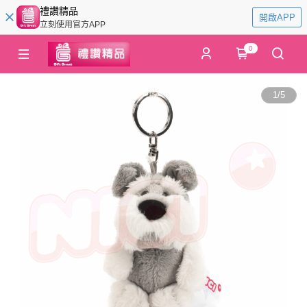
禮讚精品
開啟APP
立刻使用官方APP
0
1
/
5