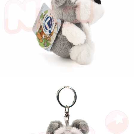
是否繳費成功／繳費後需取消欲退款等相關疑問，請聯繫「AFTEE先享後付
客戶支援中心」
https://netprotections.freshdesk.com/support/home
【注意事項】
１．透過由恩沛科技股份有限公司提供之「AFTEE先享後付」服務完成之交
易，需依本服務之必要範圍內提供個人資料，並將交易相關給付款項請求債
權轉讓予恩沛科技股份有限公司。
２．關於個人資料處理事宜，請瀏覽以下網址：
https://aftee.tw/terms/#terms3
３．未成年的使用者請事先徵得法定代理人或監護人之同意方可使用
「AFTEE先享後付」，若未經同意申辦者引起之損失，本公司不負相關責
任。
４．使用「AFTEE先享後付」時，將依據個別帳號之用戶狀況，依本公司即
時審查核予不同之上限額度；若仍有額度不足之情形，本公司將視審查結果
請求用戶進行身份認證。
５．嚴禁一人註冊多個帳號或使用他人資訊註冊。若發現惡意使用之情形，
恩沛科技股份有限公司將有權停止該用戶之使用額度並採取法律行動。