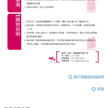
顯示電腦版詳細說明
客服