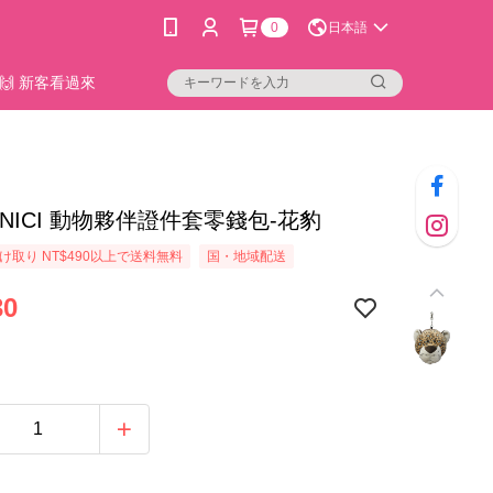
0
日本語
🙌 新客看過來
32]NICI 動物夥伴證件套零錢包-花豹
け取り NT$490以上で送料無料
国・地域配送
30