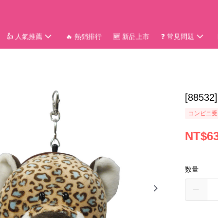
👍 人氣推薦
🔥 熱銷排行
🆕 新品上市
❓ 常見問題
[885
コンビニ受
NT$6
数量