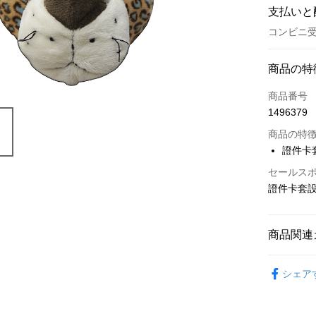
支払いと
コンビニ受
お支払い
商品の特
クレジット
商品番号
1496379
コンビニ
商品の特
LINE Pay
證件卡
Apple Pay
セールス
證件卡套
JKOPAY
Easy Walle
商品関連
AFTEE
🔎 NICI
説明
シェア
一、 AF
【動物夥伴】
ATM払い
1.お支払
ドウが表