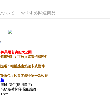
2.SMS
3.注文す
配送方法
す。
について
おすすめ関連商品
4.ご注文
全家付款
員の場合は
配送毎にNT
5.商品受
たはアプリ
7-11付款
ングでお
配送毎にNT
代金納付期
プリをダウ
宅配
以内まで
夥伴萬用包功能大公開
配送毎にNT
件卡套設計：可放入悠遊卡或證件
お支払期限
海外國家
もとに計算
縮拉繩：輕鬆感應悠遊卡或證件
期限を延
（例：予
錢置物包：鈔票零錢小物一次收納
の有無に関
規格
二、支払
德國 NICI(德國禮祺)
1.初回 
高級絨毛材質(聚酯纖維)
き、限度
12cm
2.決済金額
3.現在、