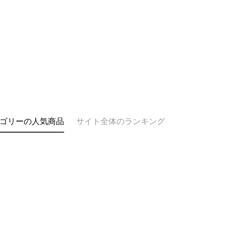
三、利用規
プロテクシ
します。
文者の氏
これに限ら
されます。
AFTEE
明』をご
AFTEE
なります。
延滞納金
後見人の同
ゴリーの人気商品
サイト全体のランキング
個人情報
を行使し
cs_tw@netp
を、必要な
AFTEE
意いただ