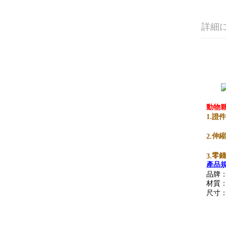
詳細
動物
證
1.
伸
2.
零
3.
產品
品牌：
材質：
尺寸：