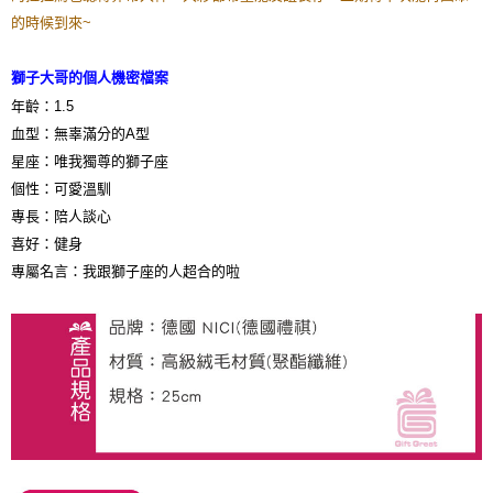
是否繳費成功／繳費後需取消欲退款等相關疑問，請聯繫「AFTEE先享後付
的時候到來~
客戶支援中心」
https://netprotections.freshdesk.com/support/home
【注意事項】
獅子大哥的個人機密檔案
１．透過由恩沛科技股份有限公司提供之「AFTEE先享後付」服務完成之交
年齡：
1.5
易，需依本服務之必要範圍內提供個人資料，並將交易相關給付款項請求債
權轉讓予恩沛科技股份有限公司。
血型：無辜滿分的
A
型
２．關於個人資料處理事宜，請瀏覽以下網址：
星座：唯我獨尊的獅子座
https://aftee.tw/terms/#terms3
３．未成年的使用者請事先徵得法定代理人或監護人之同意方可使用
個性：可愛溫馴
「AFTEE先享後付」，若未經同意申辦者引起之損失，本公司不負相關責
專長：陪人談心
任。
喜好：健身
４．使用「AFTEE先享後付」時，將依據個別帳號之用戶狀況，依本公司即
時審查核予不同之上限額度；若仍有額度不足之情形，本公司將視審查結果
專屬名言：我跟獅子座的人超合的啦
請求用戶進行身份認證。
５．嚴禁一人註冊多個帳號或使用他人資訊註冊。若發現惡意使用之情形，
恩沛科技股份有限公司將有權停止該用戶之使用額度並採取法律行動。