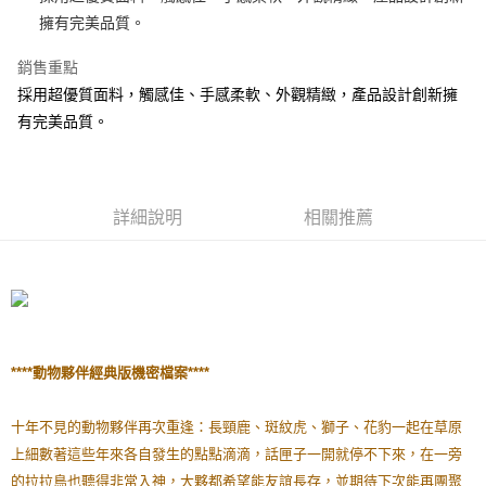
擁有完美品質。
街口支付
銷售重點
悠遊付
採用超優質面料，觸感佳、手感柔軟、外觀精緻，產品設計創新擁
AFTEE先享後付
有完美品質。
相關說明
【關於「AFTEE先享後付」】
ATM付款
AFTEE先享後付是「在收到商品之後才付款」的支付方式。 讓您購物簡單
便利好安心！
詳細說明
相關推薦
１．簡單：不需註冊會員、不需綁卡、不需儲值。
運送方式
２．便利：只要手機號碼，簡訊認證，即可結帳。
３．安心：先確認商品／服務後，再付款。
全家付款取貨
每筆NT$100，滿NT$490(含以上)免運費
【「AFTEE先享後付」結帳流程】
１．於結帳方式選擇「AFTEE先享後付」後，將跳轉至「AFTEE先享後付」
7-11付款取貨
結帳頁面，進行簡訊認證並確認金額後，即可完成結帳。
２．訂單成立數日內，您將收到繳費通知簡訊。
每筆NT$100，滿NT$490(含以上)免運費
****
動物夥伴經典版機密檔案
****
３．收到繳費通知簡訊後14天內，點擊此簡訊中的連結，可透過四大超商／
ATM／網路銀行／等多元方式進行付款，方視為交易完成。
宅配
※ 請注意：結帳手續完成當下不需立刻繳費，但若您需要取消訂單，請聯絡
十年不見的動物夥伴再次重逢：長頸鹿、斑紋虎、獅子、
花豹一起在草原
每筆NT$100，滿NT$990(含以上)免運費
購買商品的店家。未經商家同意取消之訂單仍視為有效，需透過AFTEE先享
上細數著這些年來各自發生的點點滴滴，
話匣子一開就停不下來，在一旁
後付繳納相關費用。
海外國家
※ 交易是否成功請以「AFTEE先享後付 」之結帳頁面顯示為準，若有關於
查看運費
的拉拉鳥也聽得非常入神，
大夥都希望能友誼長存，並期待下次能再團聚