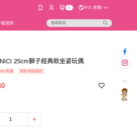
0
中文 (繁體)
新客看過來
90]NICI 25cm獅子經典款坐姿玩偶
490免運
國家/地區配送
30