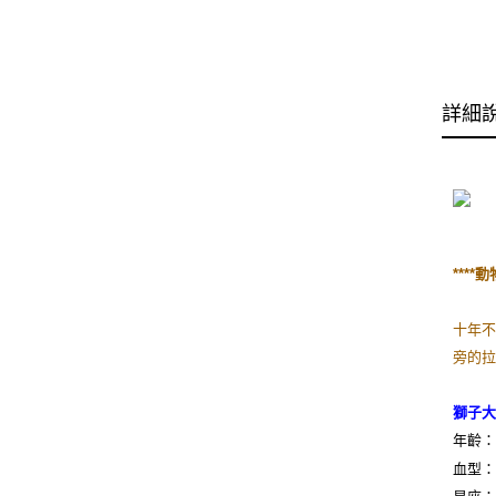
詳細
****
動
十年
旁的
獅子
年齡
血型