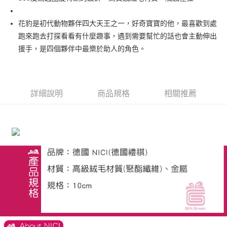
街口支付
花豹是初代動物夥伴四大天王之一，好奇寶寶的他，最喜歡到處
悠遊付
跑來跑去打探看看有什麼趣事，遇到需要幫忙的話也會主動伸出
援手，是四個夥伴中最樂於助人的角色。
AFTEE先享後付
相關說明
【關於「AFTEE先享後付」】
ATM付款
AFTEE先享後付是「在收到商品之後才付款」的支付方式。 讓您購物簡單
詳細說明
商品規格
相關推薦
便利好安心！
１．簡單：不需註冊會員、不需綁卡、不需儲值。
運送方式
２．便利：只要手機號碼，簡訊認證，即可結帳。
３．安心：先確認商品／服務後，再付款。
全家付款取貨
每筆NT$100，滿NT$490(含以上)免運費
【「AFTEE先享後付」結帳流程】
１．於結帳方式選擇「AFTEE先享後付」後，將跳轉至「AFTEE先享後付」
7-11付款取貨
結帳頁面，進行簡訊認證並確認金額後，即可完成結帳。
２．訂單成立數日內，您將收到繳費通知簡訊。
每筆NT$100，滿NT$490(含以上)免運費
３．收到繳費通知簡訊後14天內，點擊此簡訊中的連結，可透過四大超商／
ATM／網路銀行／等多元方式進行付款，方視為交易完成。
宅配
※ 請注意：結帳手續完成當下不需立刻繳費，但若您需要取消訂單，請聯絡
每筆NT$100，滿NT$990(含以上)免運費
購買商品的店家。未經商家同意取消之訂單仍視為有效，需透過AFTEE先享
後付繳納相關費用。
海外國家
※ 交易是否成功請以「AFTEE先享後付 」之結帳頁面顯示為準，若有關於
查看運費