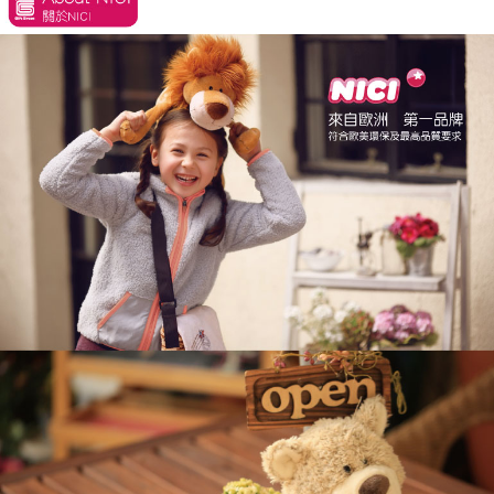
是否繳費成功／繳費後需取消欲退款等相關疑問，請聯繫「AFTEE先享後付
客戶支援中心」
https://netprotections.freshdesk.com/support/home
【注意事項】
１．透過由恩沛科技股份有限公司提供之「AFTEE先享後付」服務完成之交
易，需依本服務之必要範圍內提供個人資料，並將交易相關給付款項請求債
權轉讓予恩沛科技股份有限公司。
２．關於個人資料處理事宜，請瀏覽以下網址：
https://aftee.tw/terms/#terms3
３．未成年的使用者請事先徵得法定代理人或監護人之同意方可使用
「AFTEE先享後付」，若未經同意申辦者引起之損失，本公司不負相關責
任。
４．使用「AFTEE先享後付」時，將依據個別帳號之用戶狀況，依本公司即
時審查核予不同之上限額度；若仍有額度不足之情形，本公司將視審查結果
請求用戶進行身份認證。
５．嚴禁一人註冊多個帳號或使用他人資訊註冊。若發現惡意使用之情形，
恩沛科技股份有限公司將有權停止該用戶之使用額度並採取法律行動。