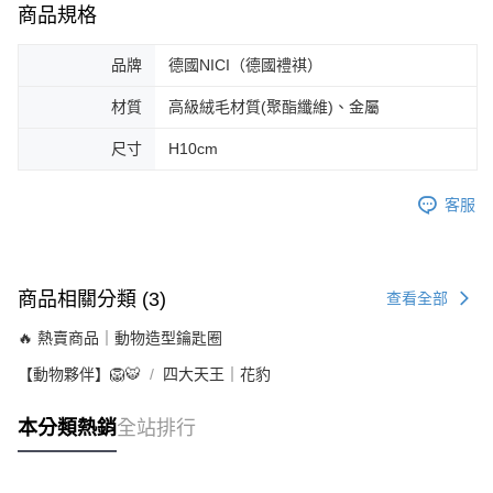
商品規格
品牌
德國NICI（德國禮祺）
材質
高級絨毛材質(聚酯纖維)、金屬
尺寸
H10cm
客服
商品相關分類 (3)
查看全部
🔥 熱賣商品｜動物造型鑰匙圈
【動物夥伴】🦁🐯
四大天王｜花豹
本分類熱銷
全站排行