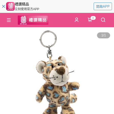
禮讚精品
開啟APP
立刻使用官方APP
0
1
/
1