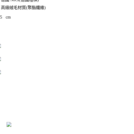
高級絨毛材質(聚酯纖維)
35
cm