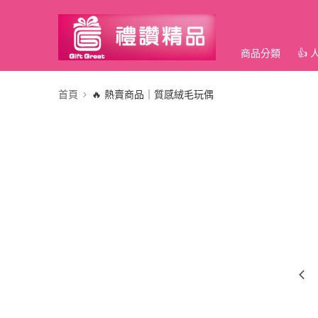
商品分類
👍
首頁
🔥 熱賣商品｜質感絨毛玩偶