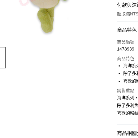
付款與運
超取滿NT$
付款方式
商品特色
信用卡一
商品編號
1478939
超商取貨
商品特色
LINE Pay
海洋系
除了多
Apple Pay
喜歡的
街口支付
銷售重點
海洋系列
悠遊付
除了多利
AFTEE先
喜歡的粉
相關說明
【關於「A
ATM付款
AFTEE
商品相關分
便利好安