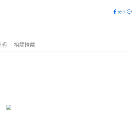
１．簡單
🔥 熱賣
２．便利
運送方式
分享
３．安心
📏玩偶尺
全家付款
【「AFT
每筆NT$1
１．於結帳
付」結帳
7-11付款
２．訂單
３．收到繳
說明
相關推薦
每筆NT$1
／ATM／
※ 請注意
宅配
絡購買商品
先享後付
每筆NT$1
※ 交易是
是否繳費成
海外國家
付客戶支
【注意事
１．透過由
交易，需
求債權轉
２．關於
https://aft
３．未成
「AFTE