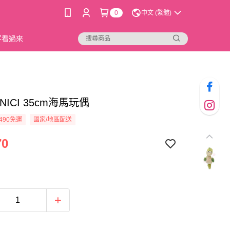
0
中文 (繁體)
新客看過來
7]NICI 35cm海馬玩偶
490免運
國家/地區配送
70