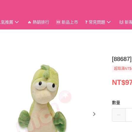
 人氣推薦
🔥 熱銷排行
🆕 新品上市
❓ 常見問題
🙌 
[8868
超取滿NT$
NT$9
數量