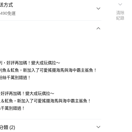
送方式
清除
490免運
紀錄
次付款
付款
列，好評再加碼！變大成玩偶拉～
利魚＆魟魚，新加入了可愛搖擺海馬與海中霸主鯊魚！
粉絲千萬別錯過！
，好評再加碼！變大成玩偶拉～
魚＆魟魚，新加入了可愛搖擺海馬與海中霸主鯊魚！
享後付
絲千萬別錯過！
FTEE先享後付」】
先享後付是「在收到商品之後才付款」的支付方式。 讓您購物簡單
類 (2)
心！