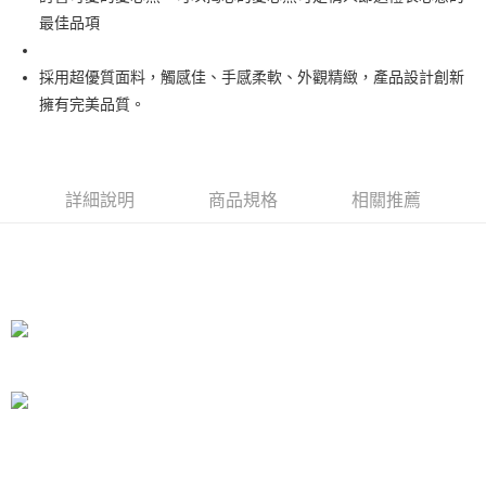
最佳品項
悠遊付
AFTEE先享後付
採用超優質面料，觸感佳、手感柔軟、外觀精緻，產品設計創新
相關說明
擁有完美品質。
【關於「AFTEE先享後付」】
ATM付款
AFTEE先享後付是「在收到商品之後才付款」的支付方式。 讓您購物簡單
便利好安心！
１．簡單：不需註冊會員、不需綁卡、不需儲值。
運送方式
詳細說明
商品規格
相關推薦
２．便利：只要手機號碼，簡訊認證，即可結帳。
３．安心：先確認商品／服務後，再付款。
宅配
每筆NT$100，滿NT$990(含以上)免運費
【「AFTEE先享後付」結帳流程】
１．於結帳方式選擇「AFTEE先享後付」後，將跳轉至「AFTEE先享後付」
海外國家
查看運費
結帳頁面，進行簡訊認證並確認金額後，即可完成結帳。
２．訂單成立數日內，您將收到繳費通知簡訊。
３．收到繳費通知簡訊後14天內，點擊此簡訊中的連結，可透過四大超商／
ATM／網路銀行／等多元方式進行付款，方視為交易完成。
※ 請注意：結帳手續完成當下不需立刻繳費，但若您需要取消訂單，請聯絡
購買商品的店家。未經商家同意取消之訂單仍視為有效，需透過AFTEE先享
後付繳納相關費用。
※ 交易是否成功請以「AFTEE先享後付 」之結帳頁面顯示為準，若有關於
是否繳費成功／繳費後需取消欲退款等相關疑問，請聯繫「AFTEE先享後付
客戶支援中心」
https://netprotections.freshdesk.com/support/home