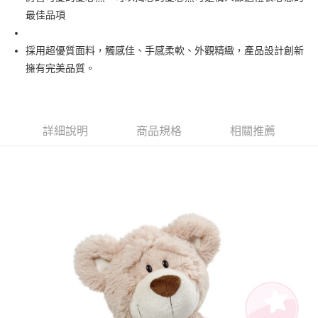
最佳品項
悠遊付
AFTEE先享後付
採用超優質面料，觸感佳、手感柔軟、外觀精緻，產品設計創新
相關說明
擁有完美品質。
【關於「AFTEE先享後付」】
ATM付款
AFTEE先享後付是「在收到商品之後才付款」的支付方式。 讓您購物簡單
便利好安心！
１．簡單：不需註冊會員、不需綁卡、不需儲值。
運送方式
詳細說明
商品規格
相關推薦
２．便利：只要手機號碼，簡訊認證，即可結帳。
３．安心：先確認商品／服務後，再付款。
宅配
每筆NT$100，滿NT$990(含以上)免運費
【「AFTEE先享後付」結帳流程】
１．於結帳方式選擇「AFTEE先享後付」後，將跳轉至「AFTEE先享後付」
海外國家
查看運費
結帳頁面，進行簡訊認證並確認金額後，即可完成結帳。
２．訂單成立數日內，您將收到繳費通知簡訊。
３．收到繳費通知簡訊後14天內，點擊此簡訊中的連結，可透過四大超商／
ATM／網路銀行／等多元方式進行付款，方視為交易完成。
※ 請注意：結帳手續完成當下不需立刻繳費，但若您需要取消訂單，請聯絡
購買商品的店家。未經商家同意取消之訂單仍視為有效，需透過AFTEE先享
後付繳納相關費用。
※ 交易是否成功請以「AFTEE先享後付 」之結帳頁面顯示為準，若有關於
是否繳費成功／繳費後需取消欲退款等相關疑問，請聯繫「AFTEE先享後付
客戶支援中心」
https://netprotections.freshdesk.com/support/home