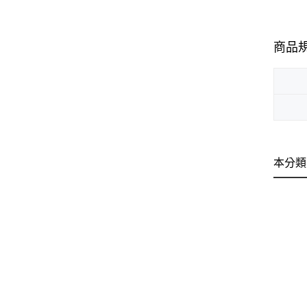
商品
本分類