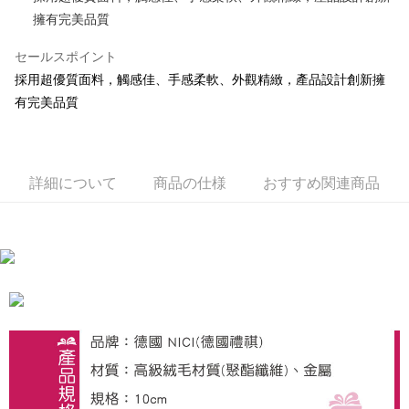
擁有完美品質
JKOPAY
セールスポイント
Easy Wallet
採用超優質面料，觸感佳、手感柔軟、外觀精緻，產品設計創新擁
AFTEE代金後払い
有完美品質
説明
一、 AFTEE代金後払いについて
ATM払い
1.お支払い方法でAFTEE代金後払いを選択すると、携帯電話認証ウィンド
ウが表示されます。
詳細について
商品の仕様
おすすめ関連商品
2.SMSで認証してお支払い手続を進めてください。
配送方法
3.注文するときのお支払いは不要です。商品はご指定の住所に配送されま
す。
全家付款取貨
4.ご注文が完了すると、携帯に支払い通知のSMSが届きます。アプリ会員
配送毎にNT$100、NT$490以上で送料無料
の場合は、AFTEE アプリプッシュ通知が届きます。
5.商品受け取り時のお支払いは不要です。商品を確かめてから、SMSまた
7-11付款取貨
はアプリの通知に従って、4大コンビニ、またはATM/オンラインバンキン
グでお支払いください。
配送毎にNT$100、NT$490以上で送料無料
代金納付期限は最短で 14 日以内ですので、ご注意ください。AFTEE アプ
宅配
リをダウンロードして AFTEE 会員になるとお支払い期限を最長 45 日以内
配送毎にNT$100、NT$990以上で送料無料
まで延長できます。
海外國家
送料を確認
お支払期限は、ショップが請求した期日と、AFTEEで延長できる日数をも