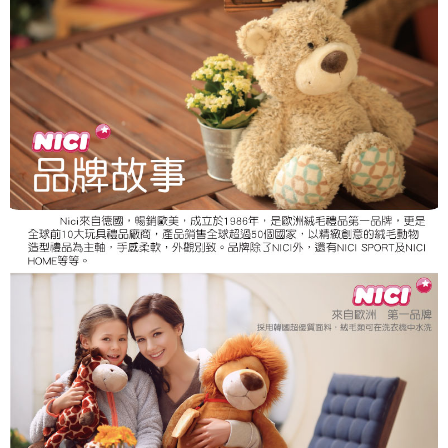
個人情報の処理、利用について疑問がある、または関連する法律の権利を
行使したい場合は、ネットプロテクションズ
cs_tw@netprotections.co.jp
にご連絡ください。上記に示した個人情報を、必要な購入注文書とあわせ
てAFTEEにご提供いただく、またはAFTEEにあなたの個人情報の収集、処
理、利用を許可することににご同意いただけない場合は、当サービスを選
択しないでください。