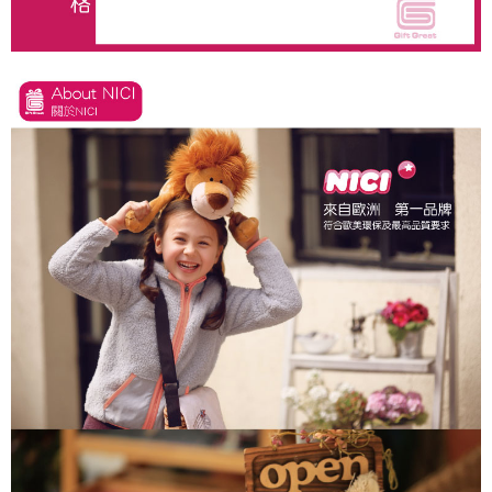
とに計算されます。AFTEEで注文すると、商品を受け取るまで支払い期限
を延長できますが、商品を期限内に受け取れない場合があります（例：予
約商品や商品到着日が比較的遅い商品）。そのため、商品到着の有無に関
わらず、AFTEEで指定された期限内にお支払いください。
二、支払い限度額
1.初回 AFTEEを ご利用の際に、認証結果及び当社の審査の結果に基づ
き、限度額が設定されます。
2.決済金額は最低NT$20です。
3.現在、台湾の会員のみご利用いただけます。
三、利用規約「AFTEE代金後払い」（以下当サービスという）はネットプ
ロテクションズ（以下 AFTEE という）が提供し、AFTEEが代金を徴収し
ます。当サービスご利用の際に提供しなければならない個人情報（注文者
の氏名、電話番号、受取人の氏名、電話番号、受取人住所を含むがこれに
限らない）は、AFTEEに渡され当サービスで必要な範囲内で利用されま
す。AFTEEの個人情報の収集、処理、利用について、詳細はAFTEE公式ホ
ームページの『個人情報の収集、処理及び利用に関する声明』をご参照く
ださい（
https://aftee.tw/privacypolicy/
）。
AFTEEの初回ご利用の際に、審査を通過すれば、最高額がNT$10,000にな
ります。支払い期限を過ぎた場合、その金額に基づいて年利20%の遅延滞
納金が加算されます。未成年の利用者は、事前に法定代理人または後見人
の同意を得ればAFTEEをご利用いただけます。