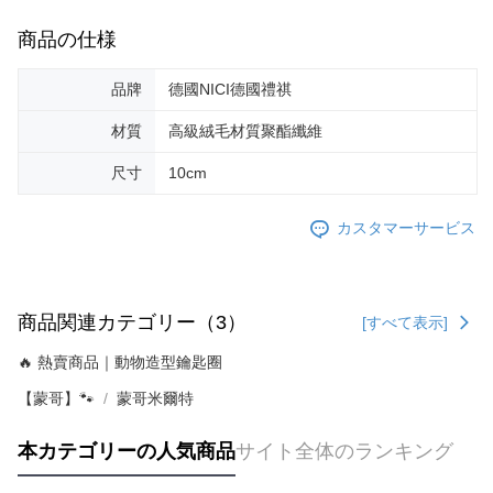
商品の仕様
品牌
德國NICI德國禮祺
材質
高級絨毛材質聚酯纖維
尺寸
10cm
カスタマーサービス
商品関連カテゴリー（3）
[すべて表示]
🔥 熱賣商品｜動物造型鑰匙圈
【蒙哥】🐾
蒙哥米爾特
本カテゴリーの人気商品
サイト全体のランキング