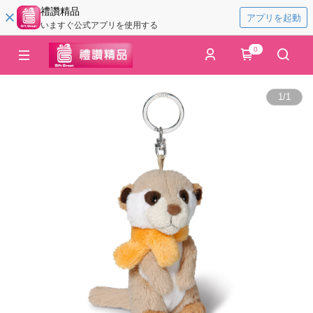
禮讚精品
アプリを起動
いますぐ公式アプリを使用する
0
1
/
1