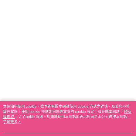
本網站中使用 cookie，欲查詢有關本網站使用 cookie 方式之詳情，及若您不希
望在電腦上使用 cookie 時應如何變更電腦的 cookie 設定，請參閱本網站「
隱私
權條款
」之 Cookie 聲明。您繼續使用本網站即表示您同意本公司得按本網站使
用條款之 Cookie 聲明使用 cookie。
了解更多 >