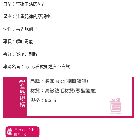
A
血型：忙錄生活的
型
【注意事項】
１．透過由恩沛科技股份有限公司提供之「AFTEE先享後付」服務完成之交
星座：注重紀律的摩羯座
易，需依本服務之必要範圍內提供個人資料，並將交易相關給付款項請求債
權轉讓予恩沛科技股份有限公司。
個性：事先規劃型
２．關於個人資料處理事宜，請瀏覽以下網址：
https://aftee.tw/terms/#terms3
３．未成年的使用者請事先徵得法定代理人或監護人之同意方可使用
專長：噴吐毒氣
「AFTEE先享後付」，若未經同意申辦者引起之損失，本公司不負相關責
任。
喜好：從遠方制敵
４．使用「AFTEE先享後付」時，將依據個別帳號之用戶狀況，依本公司即
時審查核予不同之上限額度；若仍有額度不足之情形，本公司將視審查結果
try try
專屬名言：
看就知道喜不喜歡
請求用戶進行身份認證。
５．嚴禁一人註冊多個帳號或使用他人資訊註冊。若發現惡意使用之情形，
恩沛科技股份有限公司將有權停止該用戶之使用額度並採取法律行動。