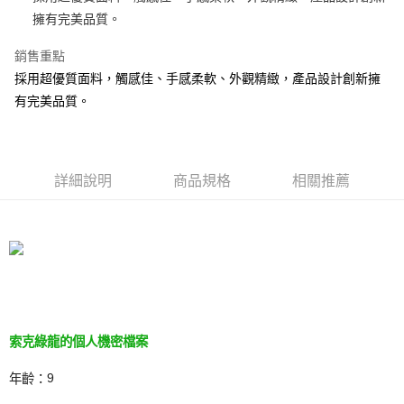
擁有完美品質。
悠遊付
銷售重點
AFTEE先享後付
採用超優質面料，觸感佳、手感柔軟、外觀精緻，產品設計創新擁
相關說明
有完美品質。
【關於「AFTEE先享後付」】
ATM付款
AFTEE先享後付是「在收到商品之後才付款」的支付方式。 讓您購物簡單
便利好安心！
１．簡單：不需註冊會員、不需綁卡、不需儲值。
運送方式
２．便利：只要手機號碼，簡訊認證，即可結帳。
詳細說明
商品規格
相關推薦
３．安心：先確認商品／服務後，再付款。
宅配
每筆NT$100，滿NT$990(含以上)免運費
【「AFTEE先享後付」結帳流程】
１．於結帳方式選擇「AFTEE先享後付」後，將跳轉至「AFTEE先享後付」
海外國家
查看運費
結帳頁面，進行簡訊認證並確認金額後，即可完成結帳。
２．訂單成立數日內，您將收到繳費通知簡訊。
３．收到繳費通知簡訊後14天內，點擊此簡訊中的連結，可透過四大超商／
ATM／網路銀行／等多元方式進行付款，方視為交易完成。
※ 請注意：結帳手續完成當下不需立刻繳費，但若您需要取消訂單，請聯絡
購買商品的店家。未經商家同意取消之訂單仍視為有效，需透過AFTEE先享
索克綠龍的個人機密檔案
後付繳納相關費用。
※ 交易是否成功請以「AFTEE先享後付 」之結帳頁面顯示為準，若有關於
9
是否繳費成功／繳費後需取消欲退款等相關疑問，請聯繫「AFTEE先享後付
年齡：
客戶支援中心」
https://netprotections.freshdesk.com/support/home