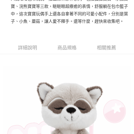
寶、浣熊寶寶等三款，瞇瞇眼超療癒的表情，舒服躺在包巾籃子
街口支付
中，這次寶寶玩偶手上還各自拿著不同的可愛小配件，分別是葉
悠遊付
子、小魚、蘑菇，讓人愛不釋手。還等什麼，趕快來收集吧。
AFTEE先享後付
相關說明
【關於「AFTEE先享後付」】
詳細說明
商品規格
相關推薦
ATM付款
AFTEE先享後付是「在收到商品之後才付款」的支付方式。 讓您購物簡單
便利好安心！
１．簡單：不需註冊會員、不需綁卡、不需儲值。
運送方式
２．便利：只要手機號碼，簡訊認證，即可結帳。
３．安心：先確認商品／服務後，再付款。
全家付款取貨
每筆NT$100，滿NT$490(含以上)免運費
【「AFTEE先享後付」結帳流程】
１．於結帳方式選擇「AFTEE先享後付」後，將跳轉至「AFTEE先享後付」
7-11付款取貨
結帳頁面，進行簡訊認證並確認金額後，即可完成結帳。
２．訂單成立數日內，您將收到繳費通知簡訊。
每筆NT$100，滿NT$490(含以上)免運費
３．收到繳費通知簡訊後14天內，點擊此簡訊中的連結，可透過四大超商／
ATM／網路銀行／等多元方式進行付款，方視為交易完成。
宅配
※ 請注意：結帳手續完成當下不需立刻繳費，但若您需要取消訂單，請聯絡
每筆NT$100，滿NT$990(含以上)免運費
購買商品的店家。未經商家同意取消之訂單仍視為有效，需透過AFTEE先享
後付繳納相關費用。
海外國家
※ 交易是否成功請以「AFTEE先享後付 」之結帳頁面顯示為準，若有關於
查看運費