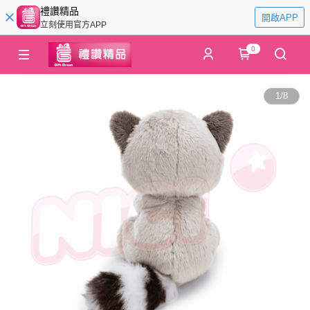
禮讚精品
開啟APP
立刻使用官方APP
0
1
/
8