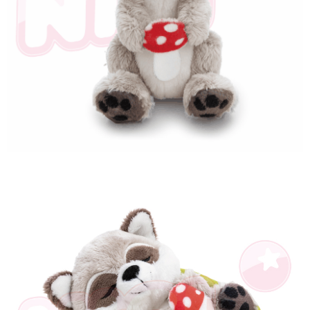
是否繳費成功／繳費後需取消欲退款等相關疑問，請聯繫「AFTEE先享後付
客戶支援中心」
https://netprotections.freshdesk.com/support/home
【注意事項】
１．透過由恩沛科技股份有限公司提供之「AFTEE先享後付」服務完成之交
易，需依本服務之必要範圍內提供個人資料，並將交易相關給付款項請求債
權轉讓予恩沛科技股份有限公司。
２．關於個人資料處理事宜，請瀏覽以下網址：
https://aftee.tw/terms/#terms3
３．未成年的使用者請事先徵得法定代理人或監護人之同意方可使用
「AFTEE先享後付」，若未經同意申辦者引起之損失，本公司不負相關責
任。
４．使用「AFTEE先享後付」時，將依據個別帳號之用戶狀況，依本公司即
時審查核予不同之上限額度；若仍有額度不足之情形，本公司將視審查結果
請求用戶進行身份認證。
５．嚴禁一人註冊多個帳號或使用他人資訊註冊。若發現惡意使用之情形，
恩沛科技股份有限公司將有權停止該用戶之使用額度並採取法律行動。