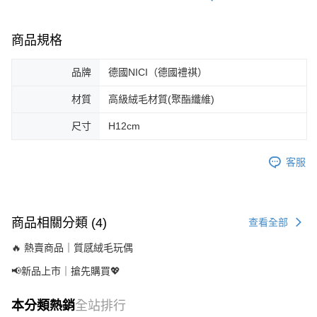
商品規格
品牌
德國NICI（德國禮祺）
材質
高級絨毛材質(聚酯纖維)
尺寸
H12cm
客服
商品相關分類 (4)
查看全部
🔥 熱賣商品｜質感絨毛玩偶
📢新品上市｜搶先購買💖
本分類熱銷
全站排行