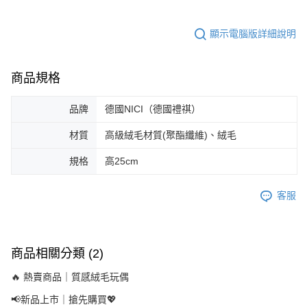
顯示電腦版詳細說明
商品規格
品牌
德國NICI（德國禮祺）
材質
高級絨毛材質(聚酯纖維)、絨毛
規格
高25cm
客服
商品相關分類 (2)
🔥 熱賣商品｜質感絨毛玩偶
📢新品上市｜搶先購買💖