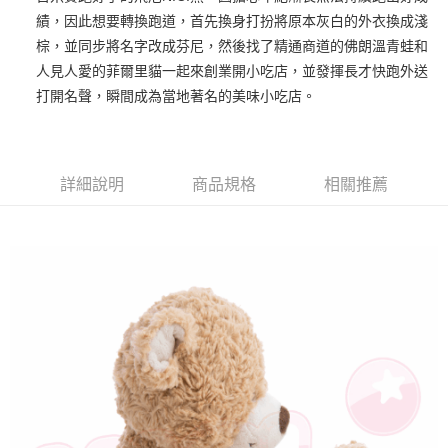
績，因此想要轉換跑道，首先換身打扮將原本灰白的外衣換成淺
街口支付
棕，並同步將名字改成芬尼，然後找了精通商道的佛朗溫青蛙和
悠遊付
人見人愛的菲爾里貓一起來創業開小吃店，並發揮長才快跑外送
打開名聲，瞬間成為當地著名的美味小吃店。
AFTEE先享後付
相關說明
【關於「AFTEE先享後付」】
ATM付款
AFTEE先享後付是「在收到商品之後才付款」的支付方式。 讓您購物簡單
詳細說明
商品規格
相關推薦
便利好安心！
１．簡單：不需註冊會員、不需綁卡、不需儲值。
運送方式
２．便利：只要手機號碼，簡訊認證，即可結帳。
３．安心：先確認商品／服務後，再付款。
全家付款取貨
每筆NT$100，滿NT$490(含以上)免運費
【「AFTEE先享後付」結帳流程】
１．於結帳方式選擇「AFTEE先享後付」後，將跳轉至「AFTEE先享後付」
7-11付款取貨
結帳頁面，進行簡訊認證並確認金額後，即可完成結帳。
２．訂單成立數日內，您將收到繳費通知簡訊。
每筆NT$100，滿NT$490(含以上)免運費
３．收到繳費通知簡訊後14天內，點擊此簡訊中的連結，可透過四大超商／
ATM／網路銀行／等多元方式進行付款，方視為交易完成。
宅配
※ 請注意：結帳手續完成當下不需立刻繳費，但若您需要取消訂單，請聯絡
每筆NT$100，滿NT$990(含以上)免運費
購買商品的店家。未經商家同意取消之訂單仍視為有效，需透過AFTEE先享
後付繳納相關費用。
海外國家
※ 交易是否成功請以「AFTEE先享後付 」之結帳頁面顯示為準，若有關於
查看運費