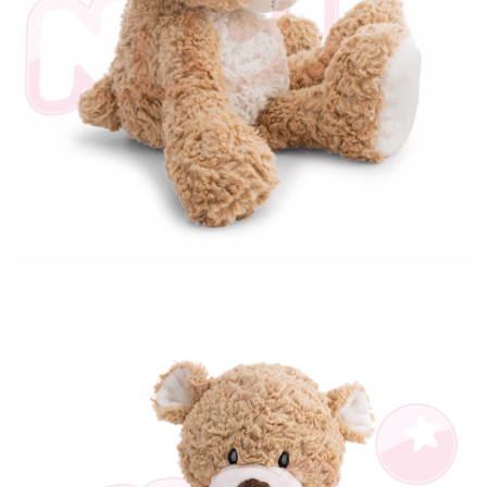
是否繳費成功／繳費後需取消欲退款等相關疑問，請聯繫「AFTEE先享後付
客戶支援中心」
https://netprotections.freshdesk.com/support/home
【注意事項】
１．透過由恩沛科技股份有限公司提供之「AFTEE先享後付」服務完成之交
易，需依本服務之必要範圍內提供個人資料，並將交易相關給付款項請求債
權轉讓予恩沛科技股份有限公司。
２．關於個人資料處理事宜，請瀏覽以下網址：
https://aftee.tw/terms/#terms3
３．未成年的使用者請事先徵得法定代理人或監護人之同意方可使用
「AFTEE先享後付」，若未經同意申辦者引起之損失，本公司不負相關責
任。
４．使用「AFTEE先享後付」時，將依據個別帳號之用戶狀況，依本公司即
時審查核予不同之上限額度；若仍有額度不足之情形，本公司將視審查結果
請求用戶進行身份認證。
５．嚴禁一人註冊多個帳號或使用他人資訊註冊。若發現惡意使用之情形，
恩沛科技股份有限公司將有權停止該用戶之使用額度並採取法律行動。