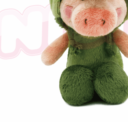
三、利用規
プロテクシ
します。
文者の氏
これに限ら
されます。
AFTEE
明』をご
AFTEE
なります。
延滞納金
後見人の同
個人情報
を行使し
cs_tw@netp
を、必要な
AFTEE
意いただ