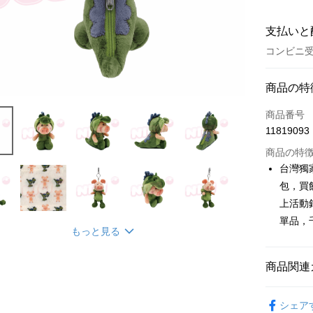
支払いと
コンビニ受
お支払い
商品の特
クレジット
商品番号
11819093
コンビニ
商品の特
LINE Pay
台灣獨
包，買
Apple Pay
上活動
JKOPAY
單品，
もっと見る
Easy Walle
AFTEE
商品関連
説明
🔥 熱賣
一、 AF
シェア
ATM払い
1.お支払