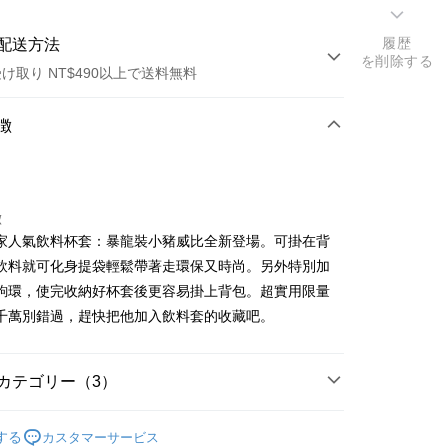
履歴
配送方法
を削除する
け取り NT$490以上で送料無料
方法
徴
カード1回払い
店頭代金引換
徴
家人氣飲料杯套：暴龍裝小豬威比全新登場。可掛在背
飲料就可化身提袋輕鬆帶著走環保又時尚。另外特別加
鉤環，使完收納好杯套後更容易掛上背包。超實用限量
千萬別錯過，趕快把他加入飲料套的收藏吧。
t
代金後払い
カテゴリー（3）
商品｜動物造型鑰匙圈
TEE代金後払いについて
する
カスタマーサービス
い方法でAFTEE代金後払いを選択すると、携帯電話認証ウィン