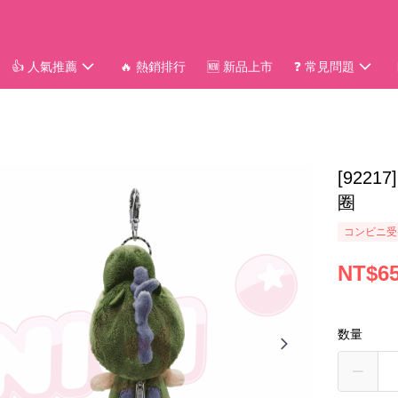
👍 人氣推薦
🔥 熱銷排行
🆕 新品上市
❓ 常見問題
[922
圈
コンビニ受
NT$6
数量