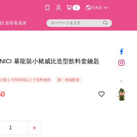
0
日本語
🙌 新客看過來
17]NICI 暴龍裝小豬威比造型飲料套鑰匙
け取り NT$490以上で送料無料
国・地域配送
50