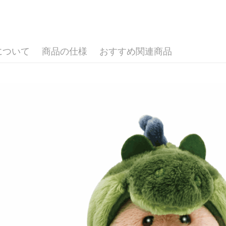
📢新品上
ドウが表
2.SMS
🐷 聯名
3.注文す
配送方法
す。
4.ご注文
全家付款
について
商品の仕様
おすすめ関連商品
員の場合は
配送毎にNT
5.商品受
たはアプリ
7-11付款
ングでお
配送毎にNT
代金納付期
プリをダウ
宅配
以内まで
配送毎にNT
お支払期限
海外國家
もとに計算
期限を延
（例：予
の有無に関
二、支払
1.初回 
き、限度
2.決済金額
3.現在、