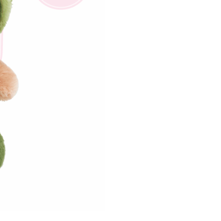
約「AFTEE代金後払い」（以下当サービスという）はネット
ョンズ（以下 AFTEE という）が提供し、AFTEEが代金を徴収
当サービスご利用の際に提供しなければならない個人情報（注
名、電話番号、受取人の氏名、電話番号、受取人住所を含むが
ない）は、AFTEEに渡され当サービスで必要な範囲内で利用
AFTEEの個人情報の収集、処理、利用について、詳細は
公式ホームページの『個人情報の収集、処理及び利用に関する声
参照ください（
https://aftee.tw/privacypolicy/
）。
の初回ご利用の際に、審査を通過すれば、最高額がNT$10,000に
支払い期限を過ぎた場合、その金額に基づいて年利20%の遅
が加算されます。未成年の利用者は、事前に法定代理人または
意を得ればAFTEEをご利用いただけます。
の処理、利用について疑問がある、または関連する法律の権利
たい場合は、ネットプロテクションズ
rotections.co.jp
にご連絡ください。上記に示した個人情報
購入注文書とあわせてAFTEEにご提供いただく、または
にあなたの個人情報の収集、処理、利用を許可することににご同
けない場合は、当サービスを選択しないでください。