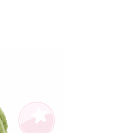
市｜搶先購買💖
示されます。
で認証してお支払い手続を進めてください。
系列｜小豬威比
其他裝扮小豬威比
るときのお支払いは不要です。商品はご指定の住所に配送されま
が完了すると、携帯に支払い通知のSMSが届きます。アプリ会
取貨
、AFTEE アプリプッシュ通知が届きます。
$100、NT$490以上で送料無料
け取り時のお支払いは不要です。商品を確かめてから、SMSま
の通知に従って、4大コンビニ、またはATM/オンラインバンキ
取貨
支払いください。
$100、NT$490以上で送料無料
限は最短で 14 日以内ですので、ご注意ください。AFTEE ア
ンロードして AFTEE 会員になるとお支払い期限を最長 45 日
延長できます。
$100、NT$990以上で送料無料
は、ショップが請求した期日と、AFTEEで延長できる日数を
されます。AFTEEで注文すると、商品を受け取るまで支払い
送料を確認
長できますが、商品を期限内に受け取れない場合があります
約商品や商品到着日が比較的遅い商品）。そのため、商品到着
わらず、AFTEEで指定された期限内にお支払いください。
い限度額
AFTEEを ご利用の際に、認証結果及び当社の審査の結果に基づ
額が設定されます。
は最低NT$20です。
台湾の会員のみご利用いただけます。