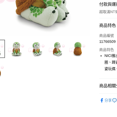
付款與運
超取滿NT$
付款方式
商品特色
信用卡一
商品編號
11766509
超商取貨
商品特色
LINE Pay
NIC
圈、蹲
Apple Pay
姿玩偶
街口支付
悠遊付
商品相關分
AFTEE先
🔥 熱賣
相關說明
分享
【關於「A
📢新品上
ATM付款
AFTEE
📏玩偶尺
便利好安