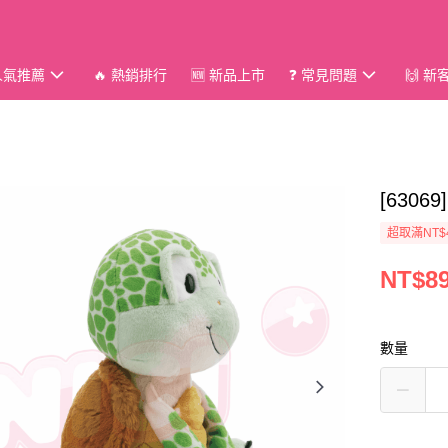
 人氣推薦
🔥 熱銷排行
🆕 新品上市
❓ 常見問題
🙌 
[6306
超取滿NT$
NT$8
數量