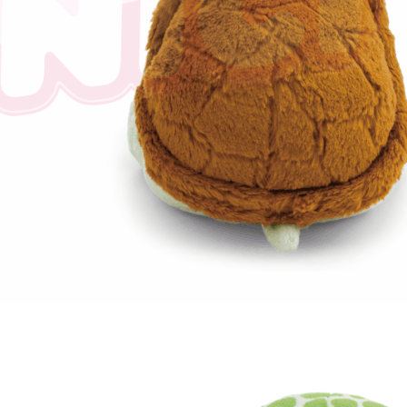
任。
４．使用「
即時審查
結果請求
５．嚴禁
形，恩沛
動。