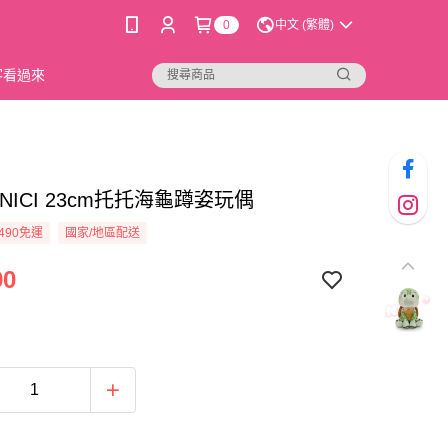
0
中文 (繁體)
新客看過來
9]NICI 23cm托托海龜蹲姿玩偶
490免運
國家/地區配送
90