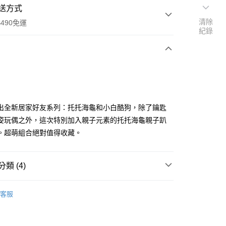
送方式
清除
490免運
紀錄
次付款
付款
I推出全新居家好友系列：托托海龜和小白酷狗，除了鑰匙
姿玩偶之外，這次特別加入親子元素的托托海龜親子趴
。超萌組合絕對值得收藏。
類 (4)
享後付
商品｜質感絨毛玩偶
客服
FTEE先享後付」】
市｜搶先購買💖
先享後付是「在收到商品之後才付款」的支付方式。 讓您購物簡單
寸分類
小型玩偶｜20cm+
心！