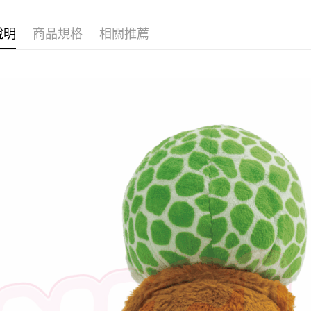
１．簡單
【爬蟲類系
２．便利
運送方式
３．安心
說明
商品規格
相關推薦
全家付款
【「AFT
每筆NT$1
１．於結帳
付」結帳
7-11付款
２．訂單
３．收到繳
每筆NT$1
／ATM／
※ 請注意
宅配
絡購買商品
先享後付
每筆NT$1
※ 交易是
是否繳費成
海外國家
付客戶支
【注意事
１．透過由
交易，需
求債權轉
２．關於
https://aft
３．未成
「AFTE