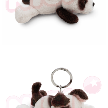
とに計算されます。AFTEEで注文すると、商品を受け取るまで支払い期限
を延長できますが、商品を期限内に受け取れない場合があります（例：予
約商品や商品到着日が比較的遅い商品）。そのため、商品到着の有無に関
わらず、AFTEEで指定された期限内にお支払いください。
二、支払い限度額
1.初回 AFTEEを ご利用の際に、認証結果及び当社の審査の結果に基づ
き、限度額が設定されます。
2.決済金額は最低NT$20です。
3.現在、台湾の会員のみご利用いただけます。
三、利用規約「AFTEE代金後払い」（以下当サービスという）はネットプ
ロテクションズ（以下 AFTEE という）が提供し、AFTEEが代金を徴収し
ます。当サービスご利用の際に提供しなければならない個人情報（注文者
の氏名、電話番号、受取人の氏名、電話番号、受取人住所を含むがこれに
限らない）は、AFTEEに渡され当サービスで必要な範囲内で利用されま
す。AFTEEの個人情報の収集、処理、利用について、詳細はAFTEE公式ホ
ームページの『個人情報の収集、処理及び利用に関する声明』をご参照く
ださい（
https://aftee.tw/privacypolicy/
）。
AFTEEの初回ご利用の際に、審査を通過すれば、最高額がNT$10,000にな
ります。支払い期限を過ぎた場合、その金額に基づいて年利20%の遅延滞
納金が加算されます。未成年の利用者は、事前に法定代理人または後見人
の同意を得ればAFTEEをご利用いただけます。