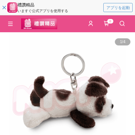
禮讚精品
アプリを起動
いますぐ公式アプリを使用する
0
1
/
4