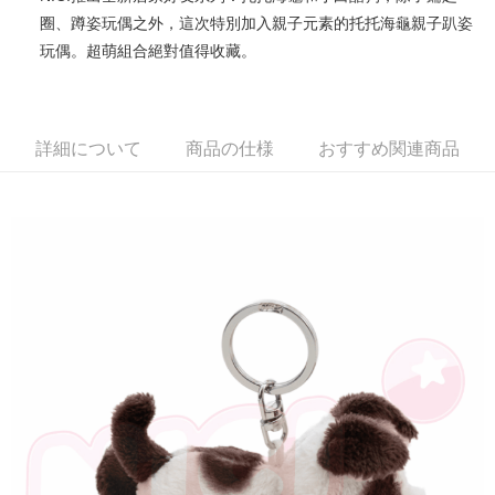
圈、蹲姿玩偶之外，這次特別加入親子元素的托托海龜親子趴姿
JKOPAY
玩偶。超萌組合絕對值得收藏。
Easy Wallet
AFTEE代金後払い
説明
詳細について
商品の仕様
おすすめ関連商品
一、 AFTEE代金後払いについて
ATM払い
1.お支払い方法でAFTEE代金後払いを選択すると、携帯電話認証ウィンド
ウが表示されます。
2.SMSで認証してお支払い手続を進めてください。
配送方法
3.注文するときのお支払いは不要です。商品はご指定の住所に配送されま
す。
全家付款取貨
4.ご注文が完了すると、携帯に支払い通知のSMSが届きます。アプリ会員
配送毎にNT$100、NT$490以上で送料無料
の場合は、AFTEE アプリプッシュ通知が届きます。
5.商品受け取り時のお支払いは不要です。商品を確かめてから、SMSまた
7-11付款取貨
はアプリの通知に従って、4大コンビニ、またはATM/オンラインバンキン
グでお支払いください。
配送毎にNT$100、NT$490以上で送料無料
代金納付期限は最短で 14 日以内ですので、ご注意ください。AFTEE アプ
宅配
リをダウンロードして AFTEE 会員になるとお支払い期限を最長 45 日以内
配送毎にNT$100、NT$990以上で送料無料
まで延長できます。
海外國家
送料を確認
お支払期限は、ショップが請求した期日と、AFTEEで延長できる日数をも