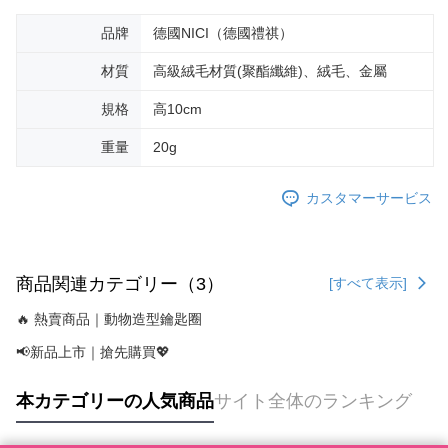
品牌
德國NICI（德國禮祺）
材質
高級絨毛材質(聚酯纖維)、絨毛、金屬
規格
高10cm
重量
20g
カスタマーサービス
商品関連カテゴリー（3）
[すべて表示]
🔥 熱賣商品｜動物造型鑰匙圈
📢新品上市｜搶先購買💖
本カテゴリーの人気商品
サイト全体のランキング