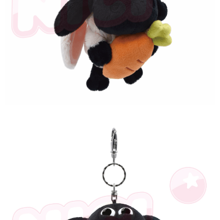
是否繳費成功／繳費後需取消欲退款等相關疑問，請聯繫「AFTEE先享後付
客戶支援中心」
https://netprotections.freshdesk.com/support/home
【注意事項】
１．透過由恩沛科技股份有限公司提供之「AFTEE先享後付」服務完成之交
易，需依本服務之必要範圍內提供個人資料，並將交易相關給付款項請求債
權轉讓予恩沛科技股份有限公司。
２．關於個人資料處理事宜，請瀏覽以下網址：
https://aftee.tw/terms/#terms3
３．未成年的使用者請事先徵得法定代理人或監護人之同意方可使用
「AFTEE先享後付」，若未經同意申辦者引起之損失，本公司不負相關責
任。
４．使用「AFTEE先享後付」時，將依據個別帳號之用戶狀況，依本公司即
時審查核予不同之上限額度；若仍有額度不足之情形，本公司將視審查結果
請求用戶進行身份認證。
５．嚴禁一人註冊多個帳號或使用他人資訊註冊。若發現惡意使用之情形，
恩沛科技股份有限公司將有權停止該用戶之使用額度並採取法律行動。