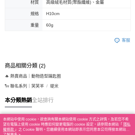
材質
高級絨毛材質(聚酯纖維)、金屬
規格
H10cm
重量
60g
客服
商品相關分類 (2)
🔥 熱賣商品｜動物造型鑰匙圈
🐑 聯名系列｜笑笑羊
堤米
本分類熱銷
全站排行
本網站中使用 cookie，欲查詢有關本網站使用 cookie 方式之詳情，及若您不希
熱門標籤
望在電腦上使用 cookie 時應如何變更電腦的 cookie 設定，請參閱本網站「
隱私
權條款
」之 Cookie 聲明。您繼續使用本網站即表示您同意本公司得按本網站使
用條款之 Cookie 聲明使用 cookie。
了解更多 >