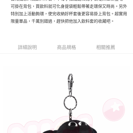
可掛在背包，買飲料就可化身提袋輕鬆帶著走環保又時尚。另外
街口支付
特別加上活動鉤環，使完收納好杯套後更容易掛上背包。超實用
悠遊付
限量單品，千萬別錯過，趕快把他加入飲料套的收藏吧。
AFTEE先享後付
相關說明
【關於「AFTEE先享後付」】
詳細說明
商品規格
相關推薦
ATM付款
AFTEE先享後付是「在收到商品之後才付款」的支付方式。 讓您購物簡單
便利好安心！
１．簡單：不需註冊會員、不需綁卡、不需儲值。
運送方式
２．便利：只要手機號碼，簡訊認證，即可結帳。
３．安心：先確認商品／服務後，再付款。
全家付款取貨
每筆NT$100，滿NT$490(含以上)免運費
【「AFTEE先享後付」結帳流程】
１．於結帳方式選擇「AFTEE先享後付」後，將跳轉至「AFTEE先享後付」
7-11付款取貨
結帳頁面，進行簡訊認證並確認金額後，即可完成結帳。
２．訂單成立數日內，您將收到繳費通知簡訊。
每筆NT$100，滿NT$490(含以上)免運費
３．收到繳費通知簡訊後14天內，點擊此簡訊中的連結，可透過四大超商／
ATM／網路銀行／等多元方式進行付款，方視為交易完成。
宅配
※ 請注意：結帳手續完成當下不需立刻繳費，但若您需要取消訂單，請聯絡
每筆NT$100，滿NT$990(含以上)免運費
購買商品的店家。未經商家同意取消之訂單仍視為有效，需透過AFTEE先享
後付繳納相關費用。
海外國家
※ 交易是否成功請以「AFTEE先享後付 」之結帳頁面顯示為準，若有關於
查看運費