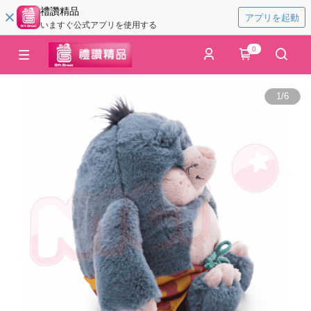
禮讚精品
アプリを起動
いますぐ公式アプリを使用する
0
1
/
6