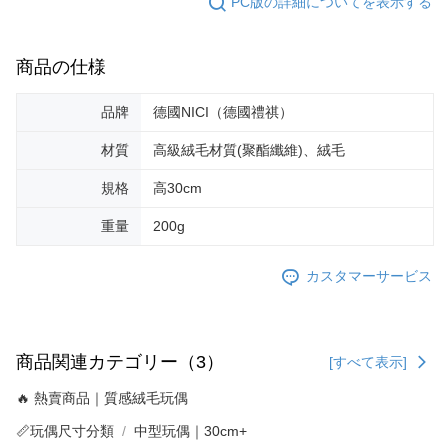
PC版の詳細についてを表示する
商品の仕様
品牌
德國NICI（德國禮祺）
材質
高級絨毛材質(聚酯纖維)、絨毛
規格
高30cm
重量
200g
カスタマーサービス
商品関連カテゴリー（3）
[すべて表示]
🔥 熱賣商品｜質感絨毛玩偶
📏玩偶尺寸分類
中型玩偶｜30cm+