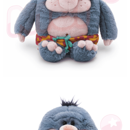
とに計算されます。AFTEEで注文すると、商品を受け取るまで支払い期限
を延長できますが、商品を期限内に受け取れない場合があります（例：予
約商品や商品到着日が比較的遅い商品）。そのため、商品到着の有無に関
わらず、AFTEEで指定された期限内にお支払いください。
二、支払い限度額
1.初回 AFTEEを ご利用の際に、認証結果及び当社の審査の結果に基づ
き、限度額が設定されます。
2.決済金額は最低NT$20です。
3.現在、台湾の会員のみご利用いただけます。
三、利用規約「AFTEE代金後払い」（以下当サービスという）はネットプ
ロテクションズ（以下 AFTEE という）が提供し、AFTEEが代金を徴収し
ます。当サービスご利用の際に提供しなければならない個人情報（注文者
の氏名、電話番号、受取人の氏名、電話番号、受取人住所を含むがこれに
限らない）は、AFTEEに渡され当サービスで必要な範囲内で利用されま
す。AFTEEの個人情報の収集、処理、利用について、詳細はAFTEE公式ホ
ームページの『個人情報の収集、処理及び利用に関する声明』をご参照く
ださい（
https://aftee.tw/privacypolicy/
）。
AFTEEの初回ご利用の際に、審査を通過すれば、最高額がNT$10,000にな
ります。支払い期限を過ぎた場合、その金額に基づいて年利20%の遅延滞
納金が加算されます。未成年の利用者は、事前に法定代理人または後見人
の同意を得ればAFTEEをご利用いただけます。