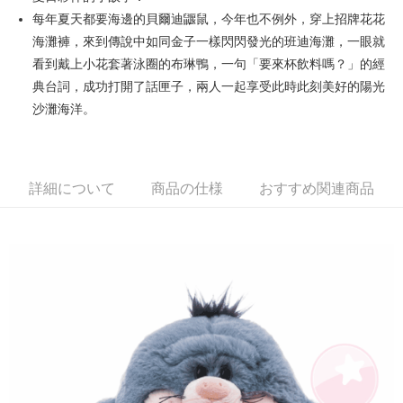
每年夏天都要海邊的貝爾迪鼴鼠，今年也不例外，穿上招牌花花
JKOPAY
海灘褲，來到傳說中如同金子一樣閃閃發光的班迪海灘，一眼就
Easy Wallet
看到戴上小花套著泳圈的布琳鴨，一句「要來杯飲料嗎？」的經
典台詞，成功打開了話匣子，兩人一起享受此時此刻美好的陽光
AFTEE代金後払い
沙灘海洋。
説明
一、 AFTEE代金後払いについて
ATM払い
1.お支払い方法でAFTEE代金後払いを選択すると、携帯電話認証ウィンド
ウが表示されます。
2.SMSで認証してお支払い手続を進めてください。
配送方法
詳細について
商品の仕様
おすすめ関連商品
3.注文するときのお支払いは不要です。商品はご指定の住所に配送されま
す。
全家付款取貨
4.ご注文が完了すると、携帯に支払い通知のSMSが届きます。アプリ会員
配送毎にNT$100、NT$490以上で送料無料
の場合は、AFTEE アプリプッシュ通知が届きます。
5.商品受け取り時のお支払いは不要です。商品を確かめてから、SMSまた
7-11付款取貨
はアプリの通知に従って、4大コンビニ、またはATM/オンラインバンキン
グでお支払いください。
配送毎にNT$100、NT$490以上で送料無料
代金納付期限は最短で 14 日以内ですので、ご注意ください。AFTEE アプ
宅配
リをダウンロードして AFTEE 会員になるとお支払い期限を最長 45 日以内
配送毎にNT$100、NT$990以上で送料無料
まで延長できます。
海外國家
送料を確認
お支払期限は、ショップが請求した期日と、AFTEEで延長できる日数をも