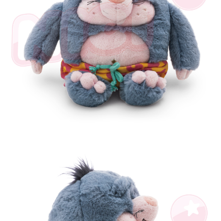
個人情報の処理、利用について疑問がある、または関連する法律の権利を
行使したい場合は、ネットプロテクションズ
cs_tw@netprotections.co.jp
にご連絡ください。上記に示した個人情報を、必要な購入注文書とあわせ
てAFTEEにご提供いただく、またはAFTEEにあなたの個人情報の収集、処
理、利用を許可することににご同意いただけない場合は、当サービスを選
択しないでください。