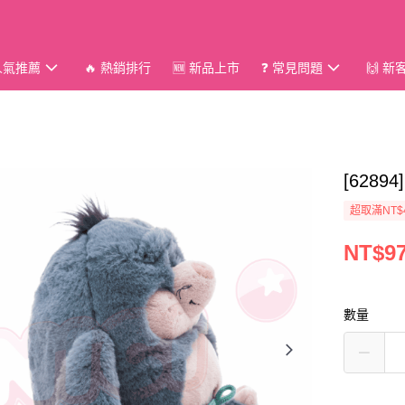
 人氣推薦
🔥 熱銷排行
🆕 新品上市
❓ 常見問題
🙌 
[628
超取滿NT$
NT$9
數量