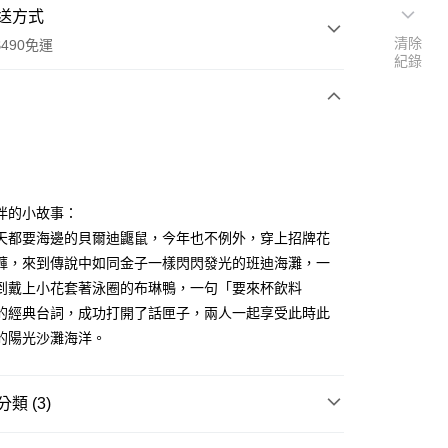
送方式
清除
490免運
紀錄
次付款
付款
伴的小故事：
天都要海邊的貝爾迪鼴鼠，今年也不例外，穿上招牌花
褲，來到傳說中如同金子一樣閃閃發光的班迪海灘，一
到戴上小花套著泳圈的布琳鴨，一句「要來杯飲料
的經典台詞，成功打開了話匣子，兩人一起享受此時此
的陽光沙灘海洋。
享後付
FTEE先享後付」】
類 (3)
先享後付是「在收到商品之後才付款」的支付方式。 讓您購物簡單
心！
商品｜質感絨毛玩偶