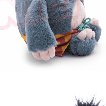
任。
４．使用「
即時審查
結果請求
５．嚴禁
形，恩沛
動。