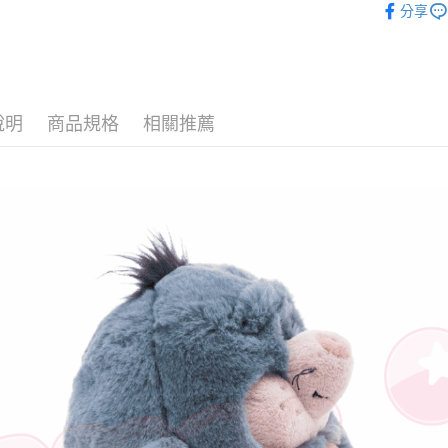
１．簡單
分享
２．便利
📏玩偶尺
運送方式
３．安心
【夏日夥
全家付款
【「AFT
每筆NT$1
１．於結帳
付」結帳
說明
商品規格
相關推薦
7-11付款
２．訂單
３．收到繳
每筆NT$1
／ATM／
※ 請注意
宅配
絡購買商品
先享後付
每筆NT$1
※ 交易是
是否繳費成
海外國家
付客戶支
【注意事
１．透過由
交易，需
求債權轉
２．關於
https://aft
３．未成
「AFTE