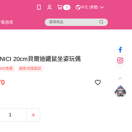
0
中文 (繁體)
新客看過來
94]NICI 20cm貝爾迪鼴鼠坐姿玩偶
490免運
國家/地區配送
70