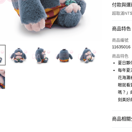
付款與運
超取滿NT$
付款方式
商品特色
信用卡一
商品編號
11635016
超商取貨
商品特色
LINE Pay
夏日夥
每年夏
Apple Pay
花海灘
街口支付
眼就看
嗎？」
悠遊付
刻美好
AFTEE先
相關說明
【關於「A
商品相關分
ATM付款
AFTEE
便利好安
🔥 熱賣