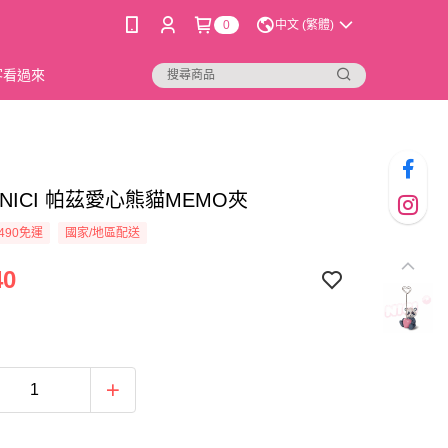
0
中文 (繁體)
新客看過來
30]NICI 帕茲愛心熊貓MEMO夾
490免運
國家/地區配送
40