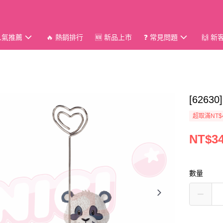
 人氣推薦
🔥 熱銷排行
🆕 新品上市
❓ 常見問題
🙌 
[626
超取滿NT$
NT$3
數量