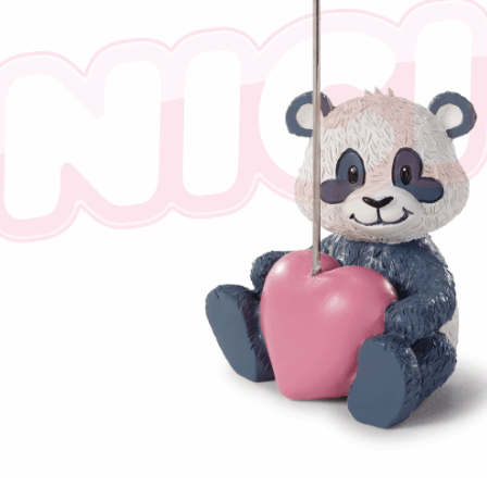
任。
４．使用「
即時審查
結果請求
５．嚴禁
形，恩沛
動。