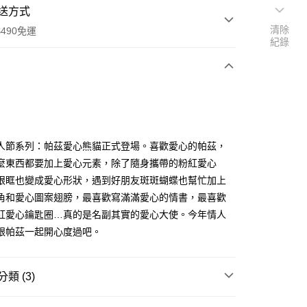
送方式
清除
490免運
紀錄
次付款
付款
人節系列：帕茲愛心熊貓正式登場。喜歡愛心的帕茲，
麼東西都要加上愛心元素，除了隨身攜帶的粉紅愛心
眼眶也變成愛心形狀，遇到好朋友斑斑蝴蝶也幫忙加上
角和愛心圖案翅膀，最喜歡寫滿滿愛心的情書，最喜歡
紅愛心鑰匙圈…真的是名副其實的愛心大使。今年情人
跟帕茲一起開心度過吧。
享後付
FTEE先享後付」】
類 (3)
先享後付是「在收到商品之後才付款」的支付方式。 讓您購物簡單
心！
 周邊商品
文具用品