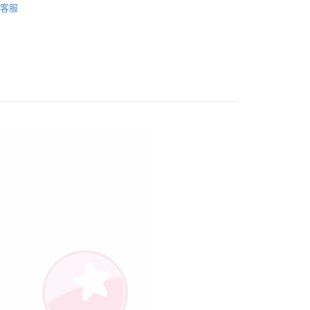
：不需註冊會員、不需綁卡、不需儲值。
客服
：只要手機號碼，簡訊認證，即可結帳。
 & 其他系列】
🐼 熊貓
：先確認商品／服務後，再付款。
節慶精選送禮
💖 情人節浪漫首選
取貨
EE先享後付」結帳流程】
00，滿NT$490(含以上)免運費
方式選擇「AFTEE先享後付」後，將跳轉至「AFTEE先享後
頁面，進行簡訊認證並確認金額後，即可完成結帳。
取貨
成立數日內，您將收到繳費通知簡訊。
費通知簡訊後14天內，點擊此簡訊中的連結，可透過四大超商
00，滿NT$490(含以上)免運費
網路銀行／等多元方式進行付款，方視為交易完成。
：結帳手續完成當下不需立刻繳費，但若您需要取消訂單，請聯
的店家。未經商家同意取消之訂單仍視為有效，需透過AFTEE
繳納相關費用。
00，滿NT$990(含以上)免運費
否成功請以「AFTEE先享後付 」之結帳頁面顯示為準，若有關於
功／繳費後需取消欲退款等相關疑問，請聯繫「AFTEE先享後
查看運費
援中心」
https://netprotections.freshdesk.com/support/home
項】
恩沛科技股份有限公司提供之「AFTEE先享後付」服務完成之
依本服務之必要範圍內提供個人資料，並將交易相關給付款項請
讓予恩沛科技股份有限公司。
個人資料處理事宜，請瀏覽以下網址：
ee.tw/terms/#terms3
年的使用者請事先徵得法定代理人或監護人之同意方可使用
E先享後付」，若未經同意申辦者引起之損失，本公司不負相關責