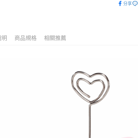
１．簡單
分享
２．便利
【其他動物
運送方式
３．安心
🎁 各大
全家付款
【「AFT
每筆NT$1
１．於結帳
付」結帳
說明
商品規格
相關推薦
7-11付款
２．訂單
３．收到繳
每筆NT$1
／ATM／
※ 請注意
宅配
絡購買商品
先享後付
每筆NT$1
※ 交易是
是否繳費成
海外國家
付客戶支
【注意事
１．透過由
交易，需
求債權轉
２．關於
https://aft
３．未成
「AFTE