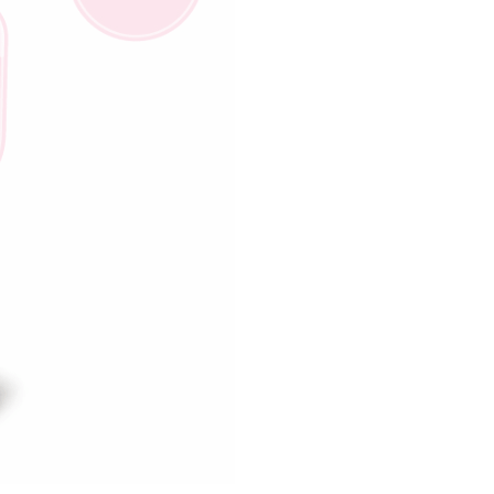
AFTEE先享後付」時，將依據個別帳號之用戶狀況，依本公司
核予不同之上限額度；若仍有額度不足之情形，本公司將視審查
用戶進行身份認證。
一人註冊多個帳號或使用他人資訊註冊。若發現惡意使用之情
科技股份有限公司將有權停止該用戶之使用額度並採取法律行