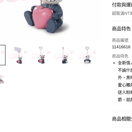
付款與運
超取滿NT$
付款方式
商品特色
信用卡一
商品編號
11416616
超商取貨
商品特色
LINE Pay
全新情
不論什
Apple Pay
外，黑
街口支付
愛心觸
送人粉
悠遊付
節，就
AFTEE先
相關說明
【關於「A
商品相關分
ATM付款
AFTEE
便利好安
🔎 NICI