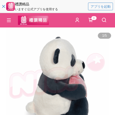
禮讚精品
アプリを起動
いますぐ公式アプリを使用する
0
1
/
5