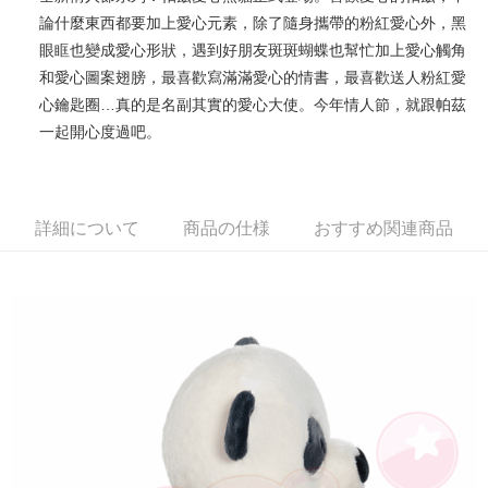
論什麼東西都要加上愛心元素，除了隨身攜帶的粉紅愛心外，黑
JKOPAY
眼眶也變成愛心形狀，遇到好朋友斑斑蝴蝶也幫忙加上愛心觸角
Easy Wallet
和愛心圖案翅膀，最喜歡寫滿滿愛心的情書，最喜歡送人粉紅愛
心鑰匙圈…真的是名副其實的愛心大使。今年情人節，就跟帕茲
AFTEE代金後払い
一起開心度過吧。
説明
一、 AFTEE代金後払いについて
ATM払い
1.お支払い方法でAFTEE代金後払いを選択すると、携帯電話認証ウィンド
ウが表示されます。
2.SMSで認証してお支払い手続を進めてください。
配送方法
詳細について
商品の仕様
おすすめ関連商品
3.注文するときのお支払いは不要です。商品はご指定の住所に配送されま
す。
全家付款取貨
4.ご注文が完了すると、携帯に支払い通知のSMSが届きます。アプリ会員
配送毎にNT$100、NT$490以上で送料無料
の場合は、AFTEE アプリプッシュ通知が届きます。
5.商品受け取り時のお支払いは不要です。商品を確かめてから、SMSまた
7-11付款取貨
はアプリの通知に従って、4大コンビニ、またはATM/オンラインバンキン
グでお支払いください。
配送毎にNT$100、NT$490以上で送料無料
代金納付期限は最短で 14 日以内ですので、ご注意ください。AFTEE アプ
宅配
リをダウンロードして AFTEE 会員になるとお支払い期限を最長 45 日以内
配送毎にNT$100、NT$990以上で送料無料
まで延長できます。
海外國家
送料を確認
お支払期限は、ショップが請求した期日と、AFTEEで延長できる日数をも