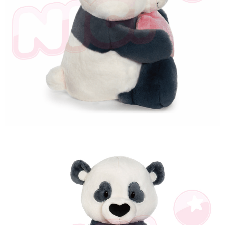
とに計算されます。AFTEEで注文すると、商品を受け取るまで支払い期限
を延長できますが、商品を期限内に受け取れない場合があります（例：予
約商品や商品到着日が比較的遅い商品）。そのため、商品到着の有無に関
わらず、AFTEEで指定された期限内にお支払いください。
二、支払い限度額
1.初回 AFTEEを ご利用の際に、認証結果及び当社の審査の結果に基づ
き、限度額が設定されます。
2.決済金額は最低NT$20です。
3.現在、台湾の会員のみご利用いただけます。
三、利用規約「AFTEE代金後払い」（以下当サービスという）はネットプ
ロテクションズ（以下 AFTEE という）が提供し、AFTEEが代金を徴収し
ます。当サービスご利用の際に提供しなければならない個人情報（注文者
の氏名、電話番号、受取人の氏名、電話番号、受取人住所を含むがこれに
限らない）は、AFTEEに渡され当サービスで必要な範囲内で利用されま
す。AFTEEの個人情報の収集、処理、利用について、詳細はAFTEE公式ホ
ームページの『個人情報の収集、処理及び利用に関する声明』をご参照く
ださい（
https://aftee.tw/privacypolicy/
）。
AFTEEの初回ご利用の際に、審査を通過すれば、最高額がNT$10,000にな
ります。支払い期限を過ぎた場合、その金額に基づいて年利20%の遅延滞
納金が加算されます。未成年の利用者は、事前に法定代理人または後見人
の同意を得ればAFTEEをご利用いただけます。