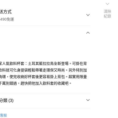
清除
送方式
紀錄
490免運
次付款
付款
家人氣飲料杯套：土耳其藍拉拉鳥全新登場。可掛在背
飲料就可化身提袋輕鬆帶著走環保又時尚。另外特別加
鉤環，使完收納好杯套後更容易掛上背包。超實用限量
千萬別錯過，趕快把他加入飲料套的收藏吧。
類 (3)
享後付
商品｜飲料套鑰匙圈
FTEE先享後付」】
客服
先享後付是「在收到商品之後才付款」的支付方式。 讓您購物簡單