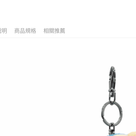
🕊️ 人氣
便利好安
１．簡單
🙌 新客
２．便利
運送方式
３．安心
全家付款
說明
商品規格
相關推薦
【「AFT
每筆NT$1
１．於結帳
付」結帳
7-11付款
２．訂單
３．收到繳
每筆NT$1
／ATM／
※ 請注意
宅配
絡購買商品
先享後付
每筆NT$1
※ 交易是
是否繳費成
海外國家
付客戶支
【注意事
１．透過由
交易，需
求債權轉
２．關於
https://aft
３．未成