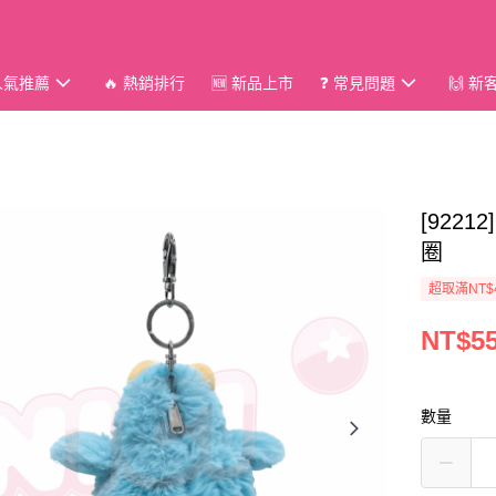
 人氣推薦
🔥 熱銷排行
🆕 新品上市
❓ 常見問題
🙌 
[922
圈
超取滿NT$
NT$5
數量