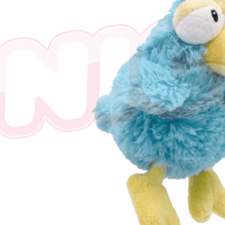
「AFTE
任。
４．使用「
即時審查
結果請求
５．嚴禁
形，恩沛
動。