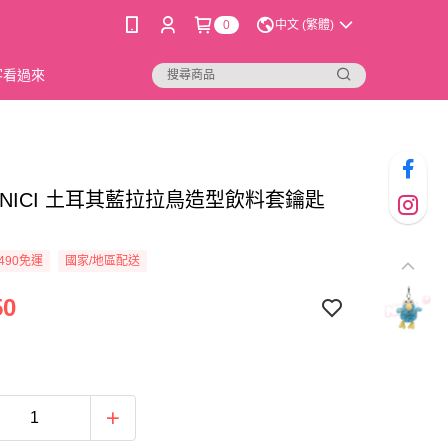
0
中文 (繁體)
新客看過來
12]NICI 土耳其藍拉拉鳥造型飲料套鑰匙
490免運
國家/地區配送
50