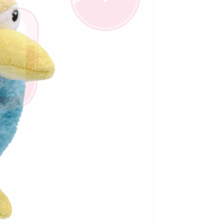
E先享後付」，若未經同意申辦者引起之損失，本公司不負相關責
AFTEE先享後付」時，將依據個別帳號之用戶狀況，依本公司
核予不同之上限額度；若仍有額度不足之情形，本公司將視審查
用戶進行身份認證。
一人註冊多個帳號或使用他人資訊註冊。若發現惡意使用之情
科技股份有限公司將有權停止該用戶之使用額度並採取法律行