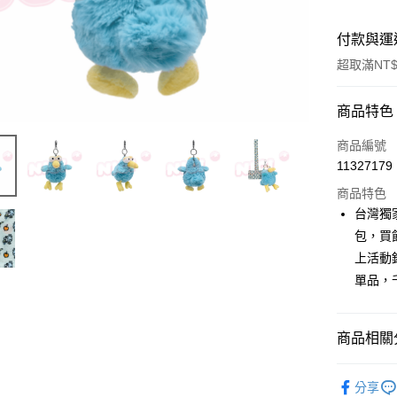
付款與運
超取滿NT$
付款方式
商品特色
信用卡一
商品編號
11327179
超商取貨
商品特色
LINE Pay
台灣獨
包，買
Apple Pay
上活動
街口支付
單品，
悠遊付
商品相關分
AFTEE先
相關說明
🔥 熱賣
【關於「A
分享
ATM付款
AFTEE