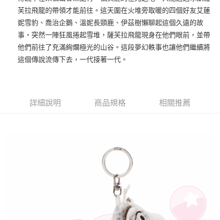
芙拉飛龍的帶領才能前往。這天圍在火堆旁取暖的四個好友艾蓮
街口支付
妮雪豹、喬治企鵝、溫妮長頸鹿、伊茲樹懶聊起這個久遠的故
悠遊付
事，突然一陣狂風捲起雪堆，薩芙拉飛龍現身在他們眼前，並帶
他們前往了充滿絢爛極光的山谷。這段夢幻軼事也讓他們繼續將
AFTEE先享後付
這個傳說流傳下去，一代接著一代。
相關說明
【關於「AFTEE先享後付」】
ATM付款
AFTEE先享後付是「在收到商品之後才付款」的支付方式。 讓您購物簡單
便利好安心！
１．簡單：不需註冊會員、不需綁卡、不需儲值。
詳細說明
商品規格
相關推薦
運送方式
２．便利：只要手機號碼，簡訊認證，即可結帳。
３．安心：先確認商品／服務後，再付款。
全家付款取貨
每筆NT$100，滿NT$490(含以上)免運費
【「AFTEE先享後付」結帳流程】
１．於結帳方式選擇「AFTEE先享後付」後，將跳轉至「AFTEE先享後付」
7-11付款取貨
結帳頁面，進行簡訊認證並確認金額後，即可完成結帳。
２．訂單成立數日內，您將收到繳費通知簡訊。
每筆NT$100，滿NT$490(含以上)免運費
３．收到繳費通知簡訊後14天內，點擊此簡訊中的連結，可透過四大超商／
ATM／網路銀行／等多元方式進行付款，方視為交易完成。
宅配
※ 請注意：結帳手續完成當下不需立刻繳費，但若您需要取消訂單，請聯絡
每筆NT$100，滿NT$990(含以上)免運費
購買商品的店家。未經商家同意取消之訂單仍視為有效，需透過AFTEE先享
後付繳納相關費用。
海外國家
※ 交易是否成功請以「AFTEE先享後付 」之結帳頁面顯示為準，若有關於
查看運費