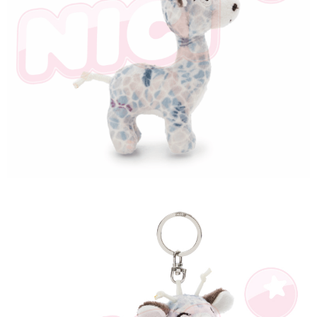
是否繳費成功／繳費後需取消欲退款等相關疑問，請聯繫「AFTEE先享後付
客戶支援中心」
https://netprotections.freshdesk.com/support/home
【注意事項】
１．透過由恩沛科技股份有限公司提供之「AFTEE先享後付」服務完成之交
易，需依本服務之必要範圍內提供個人資料，並將交易相關給付款項請求債
權轉讓予恩沛科技股份有限公司。
２．關於個人資料處理事宜，請瀏覽以下網址：
https://aftee.tw/terms/#terms3
３．未成年的使用者請事先徵得法定代理人或監護人之同意方可使用
「AFTEE先享後付」，若未經同意申辦者引起之損失，本公司不負相關責
任。
４．使用「AFTEE先享後付」時，將依據個別帳號之用戶狀況，依本公司即
時審查核予不同之上限額度；若仍有額度不足之情形，本公司將視審查結果
請求用戶進行身份認證。
５．嚴禁一人註冊多個帳號或使用他人資訊註冊。若發現惡意使用之情形，
恩沛科技股份有限公司將有權停止該用戶之使用額度並採取法律行動。