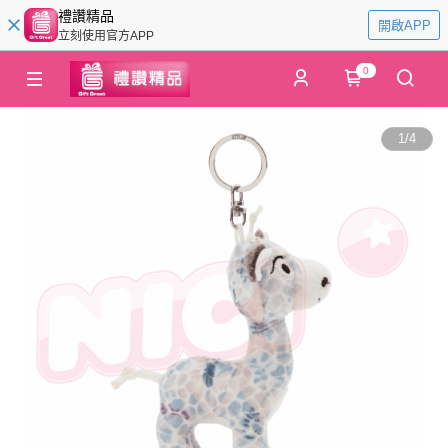
禮讚精品
開啟APP
立刻使用官方APP
0
1
/
4