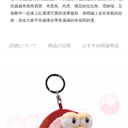
括威威奇異鳥寶寶、奇異鳥、尚恩、櫻花粉拉拉鳥、雪納瑞，五
JKOPAY
個夥伴一起換上紅通通可愛的達摩服裝，身體繡上金色喜氣的紋
Easy Wallet
路，保佑大家平安健康並帶來滿滿的幸福和財運。
AFTEE代金後払い
説明
一、 AFTEE代金後払いについて
詳細について
商品の仕様
おすすめ関連商品
ATM払い
1.お支払い方法でAFTEE代金後払いを選択すると、携帯電話認証ウィンド
ウが表示されます。
2.SMSで認証してお支払い手続を進めてください。
配送方法
3.注文するときのお支払いは不要です。商品はご指定の住所に配送されま
す。
全家付款取貨
4.ご注文が完了すると、携帯に支払い通知のSMSが届きます。アプリ会員
配送毎にNT$100、NT$490以上で送料無料
の場合は、AFTEE アプリプッシュ通知が届きます。
5.商品受け取り時のお支払いは不要です。商品を確かめてから、SMSまた
7-11付款取貨
はアプリの通知に従って、4大コンビニ、またはATM/オンラインバンキン
グでお支払いください。
配送毎にNT$100、NT$490以上で送料無料
代金納付期限は最短で 14 日以内ですので、ご注意ください。AFTEE アプ
宅配
リをダウンロードして AFTEE 会員になるとお支払い期限を最長 45 日以内
配送毎にNT$100、NT$990以上で送料無料
まで延長できます。
海外國家
送料を確認
お支払期限は、ショップが請求した期日と、AFTEEで延長できる日数をも