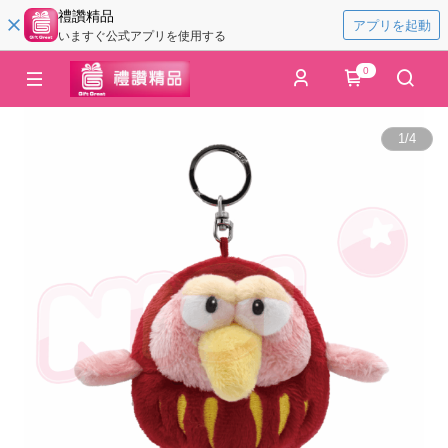
禮讚精品
アプリを起動
いますぐ公式アプリを使用する
0
1
/
4