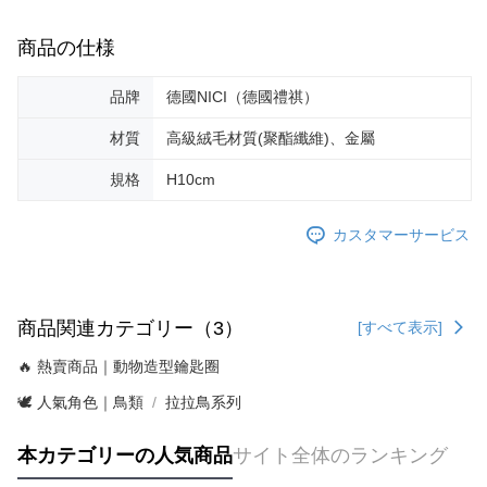
商品の仕様
品牌
德國NICI（德國禮祺）
材質
高級絨毛材質(聚酯纖維)、金屬
規格
H10cm
カスタマーサービス
商品関連カテゴリー（3）
[すべて表示]
🔥 熱賣商品｜動物造型鑰匙圈
🕊️ 人氣角色｜鳥類
拉拉鳥系列
本カテゴリーの人気商品
サイト全体のランキング