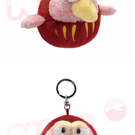
とに計算されます。AFTEEで注文すると、商品を受け取るまで支払い期限
を延長できますが、商品を期限内に受け取れない場合があります（例：予
約商品や商品到着日が比較的遅い商品）。そのため、商品到着の有無に関
わらず、AFTEEで指定された期限内にお支払いください。
二、支払い限度額
1.初回 AFTEEを ご利用の際に、認証結果及び当社の審査の結果に基づ
き、限度額が設定されます。
2.決済金額は最低NT$20です。
3.現在、台湾の会員のみご利用いただけます。
三、利用規約「AFTEE代金後払い」（以下当サービスという）はネットプ
ロテクションズ（以下 AFTEE という）が提供し、AFTEEが代金を徴収し
ます。当サービスご利用の際に提供しなければならない個人情報（注文者
の氏名、電話番号、受取人の氏名、電話番号、受取人住所を含むがこれに
限らない）は、AFTEEに渡され当サービスで必要な範囲内で利用されま
す。AFTEEの個人情報の収集、処理、利用について、詳細はAFTEE公式ホ
ームページの『個人情報の収集、処理及び利用に関する声明』をご参照く
ださい（
https://aftee.tw/privacypolicy/
）。
AFTEEの初回ご利用の際に、審査を通過すれば、最高額がNT$10,000にな
ります。支払い期限を過ぎた場合、その金額に基づいて年利20%の遅延滞
納金が加算されます。未成年の利用者は、事前に法定代理人または後見人
の同意を得ればAFTEEをご利用いただけます。