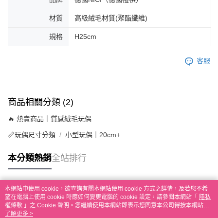
材質
高級絨毛材質(聚酯纖維)
規格
H25cm
客服
商品相關分類 (2)
🔥 熱賣商品｜質感絨毛玩偶
📏玩偶尺寸分類
小型玩偶｜20cm+
本分類熱銷
全站排行
本網站中使用 cookie，欲查詢有關本網站使用 cookie 方式之詳情，及若您不希
熱門標籤
望在電腦上使用 cookie 時應如何變更電腦的 cookie 設定，請參閱本網站「
隱私
權條款
」之 Cookie 聲明。您繼續使用本網站即表示您同意本公司得按本網站使
用條款之 Cookie 聲明使用 cookie。
了解更多 >