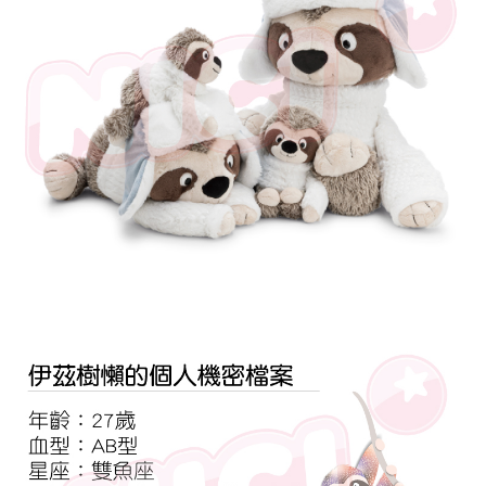
是否繳費成功／繳費後需取消欲退款等相關疑問，請聯繫「AFTEE先享後付
客戶支援中心」
https://netprotections.freshdesk.com/support/home
【注意事項】
１．透過由恩沛科技股份有限公司提供之「AFTEE先享後付」服務完成之交
易，需依本服務之必要範圍內提供個人資料，並將交易相關給付款項請求債
權轉讓予恩沛科技股份有限公司。
２．關於個人資料處理事宜，請瀏覽以下網址：
https://aftee.tw/terms/#terms3
３．未成年的使用者請事先徵得法定代理人或監護人之同意方可使用
「AFTEE先享後付」，若未經同意申辦者引起之損失，本公司不負相關責
任。
４．使用「AFTEE先享後付」時，將依據個別帳號之用戶狀況，依本公司即
時審查核予不同之上限額度；若仍有額度不足之情形，本公司將視審查結果
請求用戶進行身份認證。
５．嚴禁一人註冊多個帳號或使用他人資訊註冊。若發現惡意使用之情形，
恩沛科技股份有限公司將有權停止該用戶之使用額度並採取法律行動。