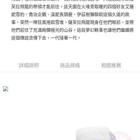
芙拉飛龍的帶領才能前往。這天圍在火堆旁取暖的四個好友艾蓮
街口支付
妮雪豹、喬治企鵝、溫妮長頸鹿、伊茲樹懶聊起這個久遠的故
悠遊付
事，突然一陣狂風捲起雪堆，薩芙拉飛龍現身在他們眼前，並帶
他們前往了充滿絢爛極光的山谷。這段夢幻軼事也讓他們繼續將
AFTEE先享後付
這個傳說流傳下去，一代接著一代。
相關說明
【關於「AFTEE先享後付」】
ATM付款
AFTEE先享後付是「在收到商品之後才付款」的支付方式。 讓您購物簡單
便利好安心！
１．簡單：不需註冊會員、不需綁卡、不需儲值。
詳細說明
商品規格
相關推薦
運送方式
２．便利：只要手機號碼，簡訊認證，即可結帳。
３．安心：先確認商品／服務後，再付款。
全家付款取貨
每筆NT$100，滿NT$490(含以上)免運費
【「AFTEE先享後付」結帳流程】
１．於結帳方式選擇「AFTEE先享後付」後，將跳轉至「AFTEE先享後付」
7-11付款取貨
結帳頁面，進行簡訊認證並確認金額後，即可完成結帳。
２．訂單成立數日內，您將收到繳費通知簡訊。
每筆NT$100，滿NT$490(含以上)免運費
３．收到繳費通知簡訊後14天內，點擊此簡訊中的連結，可透過四大超商／
ATM／網路銀行／等多元方式進行付款，方視為交易完成。
宅配
※ 請注意：結帳手續完成當下不需立刻繳費，但若您需要取消訂單，請聯絡
每筆NT$100，滿NT$990(含以上)免運費
購買商品的店家。未經商家同意取消之訂單仍視為有效，需透過AFTEE先享
後付繳納相關費用。
海外國家
※ 交易是否成功請以「AFTEE先享後付 」之結帳頁面顯示為準，若有關於
查看運費