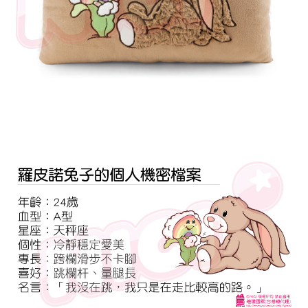
是否繳費成功／繳費後需取消欲退款等相關疑問，請聯繫「AFTEE先享後付
客戶支援中心」
https://netprotections.freshdesk.com/support/home
【注意事項】
１．透過由恩沛科技股份有限公司提供之「AFTEE先享後付」服務完成之交
易，需依本服務之必要範圍內提供個人資料，並將交易相關給付款項請求債
權轉讓予恩沛科技股份有限公司。
２．關於個人資料處理事宜，請瀏覽以下網址：
https://aftee.tw/terms/#terms3
３．未成年的使用者請事先徵得法定代理人或監護人之同意方可使用
「AFTEE先享後付」，若未經同意申辦者引起之損失，本公司不負相關責
任。
４．使用「AFTEE先享後付」時，將依據個別帳號之用戶狀況，依本公司即
時審查核予不同之上限額度；若仍有額度不足之情形，本公司將視審查結果
請求用戶進行身份認證。
５．嚴禁一人註冊多個帳號或使用他人資訊註冊。若發現惡意使用之情形，
恩沛科技股份有限公司將有權停止該用戶之使用額度並採取法律行動。