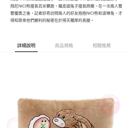
飛尼NICI熊擅長百米賽跑，羅皮諾兔子擅長跨欄，在一次兩人雙
街口支付
雙獲獎之後，記者好奇訪問兩人的好友抱抱NICI熊和波琳兔，才
悠遊付
得知原來他們勝利的秘密在於得天獨厚的長腿。
AFTEE先享後付
相關說明
【關於「AFTEE先享後付」】
詳細說明
商品規格
相關推薦
ATM付款
AFTEE先享後付是「在收到商品之後才付款」的支付方式。 讓您購物簡單
便利好安心！
１．簡單：不需註冊會員、不需綁卡、不需儲值。
運送方式
２．便利：只要手機號碼，簡訊認證，即可結帳。
３．安心：先確認商品／服務後，再付款。
全家付款取貨
每筆NT$100，滿NT$490(含以上)免運費
【「AFTEE先享後付」結帳流程】
１．於結帳方式選擇「AFTEE先享後付」後，將跳轉至「AFTEE先享後付」
7-11付款取貨
結帳頁面，進行簡訊認證並確認金額後，即可完成結帳。
２．訂單成立數日內，您將收到繳費通知簡訊。
每筆NT$100，滿NT$490(含以上)免運費
３．收到繳費通知簡訊後14天內，點擊此簡訊中的連結，可透過四大超商／
ATM／網路銀行／等多元方式進行付款，方視為交易完成。
宅配
※ 請注意：結帳手續完成當下不需立刻繳費，但若您需要取消訂單，請聯絡
每筆NT$100，滿NT$990(含以上)免運費
購買商品的店家。未經商家同意取消之訂單仍視為有效，需透過AFTEE先享
後付繳納相關費用。
海外國家
※ 交易是否成功請以「AFTEE先享後付 」之結帳頁面顯示為準，若有關於
查看運費