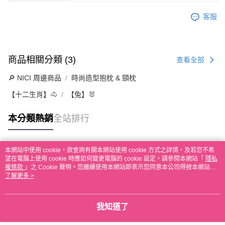
客服
商品相關分類 (3)
查看全部
🔎 NICI 周邊商品
時尚造型抱枕 & 頸枕
【十二生肖】🐴
【兔】🐰
本分類熱銷
全站排行
本網站中使用 cookie，欲查詢有關本網站使用 cookie 方式之詳情，及若您不希
熱門標籤
望在電腦上使用 cookie 時應如何變更電腦的 cookie 設定，請參閱本網站「
隱私
權條款
」之 Cookie 聲明。您繼續使用本網站即表示您同意本公司得按本網站使
用條款之 Cookie 聲明使用 cookie。
了解更多 >
我知道了