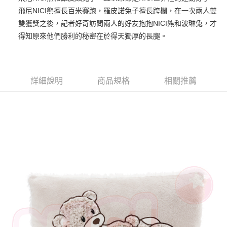
飛尼NICI熊擅長百米賽跑，羅皮諾兔子擅長跨欄，在一次兩人雙
街口支付
雙獲獎之後，記者好奇訪問兩人的好友抱抱NICI熊和波琳兔，才
悠遊付
得知原來他們勝利的秘密在於得天獨厚的長腿。
AFTEE先享後付
相關說明
【關於「AFTEE先享後付」】
詳細說明
商品規格
相關推薦
ATM付款
AFTEE先享後付是「在收到商品之後才付款」的支付方式。 讓您購物簡單
便利好安心！
１．簡單：不需註冊會員、不需綁卡、不需儲值。
運送方式
２．便利：只要手機號碼，簡訊認證，即可結帳。
３．安心：先確認商品／服務後，再付款。
全家付款取貨
每筆NT$100，滿NT$490(含以上)免運費
【「AFTEE先享後付」結帳流程】
１．於結帳方式選擇「AFTEE先享後付」後，將跳轉至「AFTEE先享後付」
7-11付款取貨
結帳頁面，進行簡訊認證並確認金額後，即可完成結帳。
２．訂單成立數日內，您將收到繳費通知簡訊。
每筆NT$100，滿NT$490(含以上)免運費
３．收到繳費通知簡訊後14天內，點擊此簡訊中的連結，可透過四大超商／
ATM／網路銀行／等多元方式進行付款，方視為交易完成。
宅配
※ 請注意：結帳手續完成當下不需立刻繳費，但若您需要取消訂單，請聯絡
每筆NT$100，滿NT$990(含以上)免運費
購買商品的店家。未經商家同意取消之訂單仍視為有效，需透過AFTEE先享
後付繳納相關費用。
海外國家
※ 交易是否成功請以「AFTEE先享後付 」之結帳頁面顯示為準，若有關於
查看運費