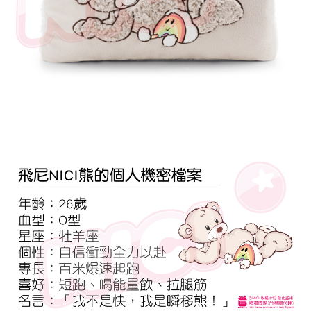
是否繳費成功／繳費後需取消欲退款等相關疑問，請聯繫「AFTEE先享後付
客戶支援中心」
https://netprotections.freshdesk.com/support/home
【注意事項】
１．透過由恩沛科技股份有限公司提供之「AFTEE先享後付」服務完成之交
易，需依本服務之必要範圍內提供個人資料，並將交易相關給付款項請求債
權轉讓予恩沛科技股份有限公司。
２．關於個人資料處理事宜，請瀏覽以下網址：
https://aftee.tw/terms/#terms3
３．未成年的使用者請事先徵得法定代理人或監護人之同意方可使用
「AFTEE先享後付」，若未經同意申辦者引起之損失，本公司不負相關責
任。
４．使用「AFTEE先享後付」時，將依據個別帳號之用戶狀況，依本公司即
時審查核予不同之上限額度；若仍有額度不足之情形，本公司將視審查結果
請求用戶進行身份認證。
５．嚴禁一人註冊多個帳號或使用他人資訊註冊。若發現惡意使用之情形，
恩沛科技股份有限公司將有權停止該用戶之使用額度並採取法律行動。