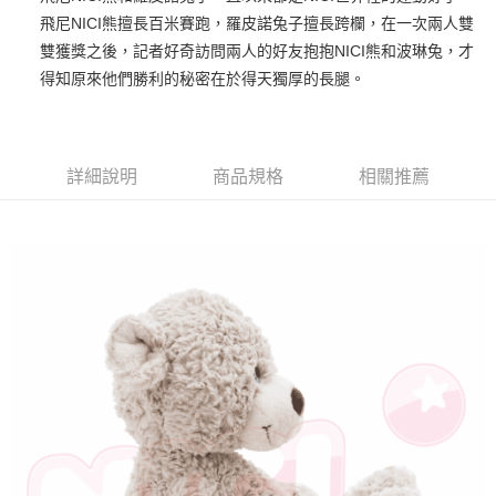
飛尼NICI熊擅長百米賽跑，羅皮諾兔子擅長跨欄，在一次兩人雙
街口支付
雙獲獎之後，記者好奇訪問兩人的好友抱抱NICI熊和波琳兔，才
悠遊付
得知原來他們勝利的秘密在於得天獨厚的長腿。
AFTEE先享後付
相關說明
【關於「AFTEE先享後付」】
詳細說明
商品規格
相關推薦
ATM付款
AFTEE先享後付是「在收到商品之後才付款」的支付方式。 讓您購物簡單
便利好安心！
１．簡單：不需註冊會員、不需綁卡、不需儲值。
運送方式
２．便利：只要手機號碼，簡訊認證，即可結帳。
３．安心：先確認商品／服務後，再付款。
全家付款取貨
每筆NT$100，滿NT$490(含以上)免運費
【「AFTEE先享後付」結帳流程】
１．於結帳方式選擇「AFTEE先享後付」後，將跳轉至「AFTEE先享後付」
7-11付款取貨
結帳頁面，進行簡訊認證並確認金額後，即可完成結帳。
２．訂單成立數日內，您將收到繳費通知簡訊。
每筆NT$100，滿NT$490(含以上)免運費
３．收到繳費通知簡訊後14天內，點擊此簡訊中的連結，可透過四大超商／
ATM／網路銀行／等多元方式進行付款，方視為交易完成。
宅配
※ 請注意：結帳手續完成當下不需立刻繳費，但若您需要取消訂單，請聯絡
每筆NT$100，滿NT$990(含以上)免運費
購買商品的店家。未經商家同意取消之訂單仍視為有效，需透過AFTEE先享
後付繳納相關費用。
海外國家
※ 交易是否成功請以「AFTEE先享後付 」之結帳頁面顯示為準，若有關於
查看運費