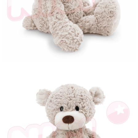
是否繳費成功／繳費後需取消欲退款等相關疑問，請聯繫「AFTEE先享後付
客戶支援中心」
https://netprotections.freshdesk.com/support/home
【注意事項】
１．透過由恩沛科技股份有限公司提供之「AFTEE先享後付」服務完成之交
易，需依本服務之必要範圍內提供個人資料，並將交易相關給付款項請求債
權轉讓予恩沛科技股份有限公司。
２．關於個人資料處理事宜，請瀏覽以下網址：
https://aftee.tw/terms/#terms3
３．未成年的使用者請事先徵得法定代理人或監護人之同意方可使用
「AFTEE先享後付」，若未經同意申辦者引起之損失，本公司不負相關責
任。
４．使用「AFTEE先享後付」時，將依據個別帳號之用戶狀況，依本公司即
時審查核予不同之上限額度；若仍有額度不足之情形，本公司將視審查結果
請求用戶進行身份認證。
５．嚴禁一人註冊多個帳號或使用他人資訊註冊。若發現惡意使用之情形，
恩沛科技股份有限公司將有權停止該用戶之使用額度並採取法律行動。