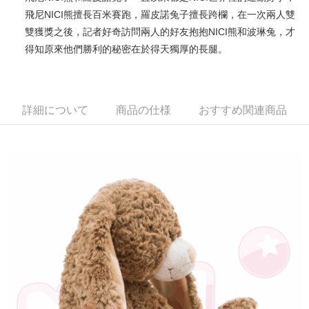
飛尼NICI熊擅長百米賽跑，羅皮諾兔子擅長跨欄，在一次兩人雙
JKOPAY
雙獲獎之後，記者好奇訪問兩人的好友抱抱NICI熊和波琳兔，才
Easy Wallet
得知原來他們勝利的秘密在於得天獨厚的長腿。
AFTEE代金後払い
説明
一、 AFTEE代金後払いについて
詳細について
商品の仕様
おすすめ関連商品
ATM払い
1.お支払い方法でAFTEE代金後払いを選択すると、携帯電話認証ウィンド
ウが表示されます。
2.SMSで認証してお支払い手続を進めてください。
配送方法
3.注文するときのお支払いは不要です。商品はご指定の住所に配送されま
す。
全家付款取貨
4.ご注文が完了すると、携帯に支払い通知のSMSが届きます。アプリ会員
配送毎にNT$100、NT$490以上で送料無料
の場合は、AFTEE アプリプッシュ通知が届きます。
5.商品受け取り時のお支払いは不要です。商品を確かめてから、SMSまた
7-11付款取貨
はアプリの通知に従って、4大コンビニ、またはATM/オンラインバンキン
グでお支払いください。
配送毎にNT$100、NT$490以上で送料無料
代金納付期限は最短で 14 日以内ですので、ご注意ください。AFTEE アプ
宅配
リをダウンロードして AFTEE 会員になるとお支払い期限を最長 45 日以内
配送毎にNT$100、NT$990以上で送料無料
まで延長できます。
海外國家
送料を確認
お支払期限は、ショップが請求した期日と、AFTEEで延長できる日数をも