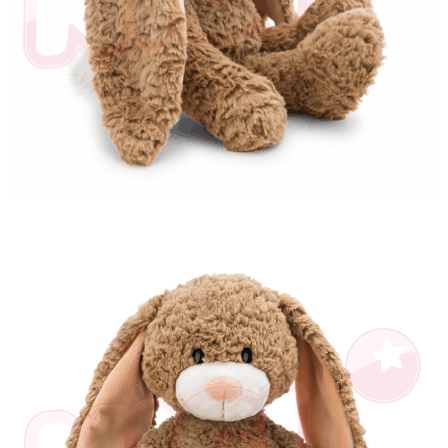
とに計算されます。AFTEEで注文すると、商品を受け取るまで支払い期限
を延長できますが、商品を期限内に受け取れない場合があります（例：予
約商品や商品到着日が比較的遅い商品）。そのため、商品到着の有無に関
わらず、AFTEEで指定された期限内にお支払いください。
二、支払い限度額
1.初回 AFTEEを ご利用の際に、認証結果及び当社の審査の結果に基づ
き、限度額が設定されます。
2.決済金額は最低NT$20です。
3.現在、台湾の会員のみご利用いただけます。
三、利用規約「AFTEE代金後払い」（以下当サービスという）はネットプ
ロテクションズ（以下 AFTEE という）が提供し、AFTEEが代金を徴収し
ます。当サービスご利用の際に提供しなければならない個人情報（注文者
の氏名、電話番号、受取人の氏名、電話番号、受取人住所を含むがこれに
限らない）は、AFTEEに渡され当サービスで必要な範囲内で利用されま
す。AFTEEの個人情報の収集、処理、利用について、詳細はAFTEE公式ホ
ームページの『個人情報の収集、処理及び利用に関する声明』をご参照く
ださい（
https://aftee.tw/privacypolicy/
）。
AFTEEの初回ご利用の際に、審査を通過すれば、最高額がNT$10,000にな
ります。支払い期限を過ぎた場合、その金額に基づいて年利20%の遅延滞
納金が加算されます。未成年の利用者は、事前に法定代理人または後見人
の同意を得ればAFTEEをご利用いただけます。