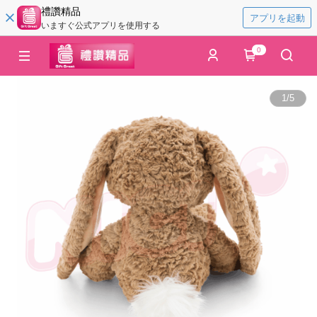
禮讚精品
アプリを起動
いますぐ公式アプリを使用する
0
1
/
5