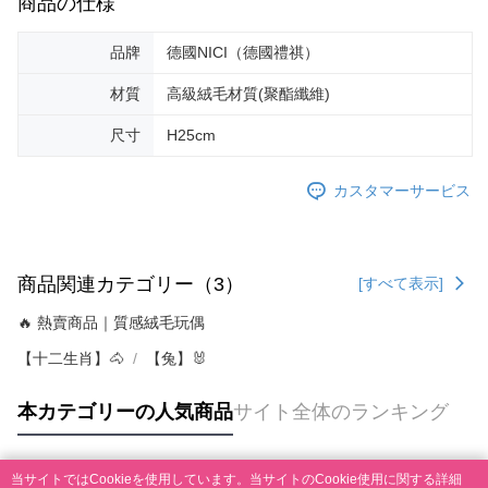
商品の仕様
品牌
德國NICI（德國禮祺）
材質
高級絨毛材質(聚酯纖維)
尺寸
H25cm
カスタマーサービス
商品関連カテゴリー（3）
[すべて表示]
🔥 熱賣商品｜質感絨毛玩偶
【十二生肖】🐴
【兔】🐰
本カテゴリーの人気商品
サイト全体のランキング
当サイトではCookieを使用しています。当サイトのCookie使用に関する詳細