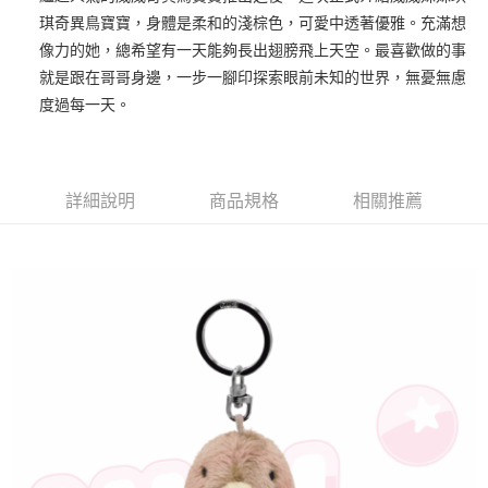
琪奇異鳥寶寶，身體是柔和的淺棕色，可愛中透著優雅。充滿想
街口支付
像力的她，總希望有一天能夠長出翅膀飛上天空。最喜歡做的事
悠遊付
就是跟在哥哥身邊，一步一腳印探索眼前未知的世界，無憂無慮
度過每一天。
AFTEE先享後付
相關說明
【關於「AFTEE先享後付」】
ATM付款
AFTEE先享後付是「在收到商品之後才付款」的支付方式。 讓您購物簡單
詳細說明
商品規格
相關推薦
便利好安心！
１．簡單：不需註冊會員、不需綁卡、不需儲值。
運送方式
２．便利：只要手機號碼，簡訊認證，即可結帳。
３．安心：先確認商品／服務後，再付款。
全家付款取貨
每筆NT$100，滿NT$490(含以上)免運費
【「AFTEE先享後付」結帳流程】
１．於結帳方式選擇「AFTEE先享後付」後，將跳轉至「AFTEE先享後付」
7-11付款取貨
結帳頁面，進行簡訊認證並確認金額後，即可完成結帳。
２．訂單成立數日內，您將收到繳費通知簡訊。
每筆NT$100，滿NT$490(含以上)免運費
３．收到繳費通知簡訊後14天內，點擊此簡訊中的連結，可透過四大超商／
ATM／網路銀行／等多元方式進行付款，方視為交易完成。
宅配
※ 請注意：結帳手續完成當下不需立刻繳費，但若您需要取消訂單，請聯絡
每筆NT$100，滿NT$990(含以上)免運費
購買商品的店家。未經商家同意取消之訂單仍視為有效，需透過AFTEE先享
後付繳納相關費用。
海外國家
※ 交易是否成功請以「AFTEE先享後付 」之結帳頁面顯示為準，若有關於
查看運費