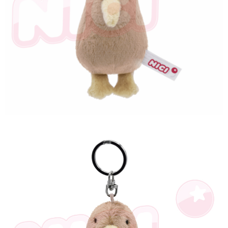
是否繳費成功／繳費後需取消欲退款等相關疑問，請聯繫「AFTEE先享後付
客戶支援中心」
https://netprotections.freshdesk.com/support/home
【注意事項】
１．透過由恩沛科技股份有限公司提供之「AFTEE先享後付」服務完成之交
易，需依本服務之必要範圍內提供個人資料，並將交易相關給付款項請求債
權轉讓予恩沛科技股份有限公司。
２．關於個人資料處理事宜，請瀏覽以下網址：
https://aftee.tw/terms/#terms3
３．未成年的使用者請事先徵得法定代理人或監護人之同意方可使用
「AFTEE先享後付」，若未經同意申辦者引起之損失，本公司不負相關責
任。
４．使用「AFTEE先享後付」時，將依據個別帳號之用戶狀況，依本公司即
時審查核予不同之上限額度；若仍有額度不足之情形，本公司將視審查結果
請求用戶進行身份認證。
５．嚴禁一人註冊多個帳號或使用他人資訊註冊。若發現惡意使用之情形，
恩沛科技股份有限公司將有權停止該用戶之使用額度並採取法律行動。