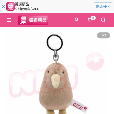
禮讚精品
開啟APP
立刻使用官方APP
0
1
/
3