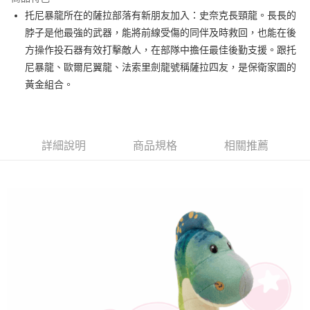
Apple Pay
托尼暴龍所在的薩拉部落有新朋友加入：史奈克長頸龍。長長的
脖子是他最強的武器，能將前線受傷的同伴及時救回，也能在後
街口支付
方操作投石器有效打擊敵人，在部隊中擔任最佳後勤支援。跟托
悠遊付
尼暴龍、歐爾尼翼龍、法索里劍龍號稱薩拉四友，是保衛家園的
黃金組合。
AFTEE先享後付
相關說明
【關於「AFTEE先享後付」】
ATM付款
AFTEE先享後付是「在收到商品之後才付款」的支付方式。 讓您購物簡單
詳細說明
商品規格
相關推薦
便利好安心！
１．簡單：不需註冊會員、不需綁卡、不需儲值。
運送方式
２．便利：只要手機號碼，簡訊認證，即可結帳。
３．安心：先確認商品／服務後，再付款。
全家付款取貨
每筆NT$100，滿NT$490(含以上)免運費
【「AFTEE先享後付」結帳流程】
１．於結帳方式選擇「AFTEE先享後付」後，將跳轉至「AFTEE先享後付」
7-11付款取貨
結帳頁面，進行簡訊認證並確認金額後，即可完成結帳。
２．訂單成立數日內，您將收到繳費通知簡訊。
每筆NT$100，滿NT$490(含以上)免運費
３．收到繳費通知簡訊後14天內，點擊此簡訊中的連結，可透過四大超商／
ATM／網路銀行／等多元方式進行付款，方視為交易完成。
宅配
※ 請注意：結帳手續完成當下不需立刻繳費，但若您需要取消訂單，請聯絡
每筆NT$100，滿NT$990(含以上)免運費
購買商品的店家。未經商家同意取消之訂單仍視為有效，需透過AFTEE先享
後付繳納相關費用。