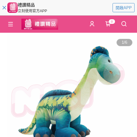
禮讚精品
開啟APP
立刻使用官方APP
0
1
/
6