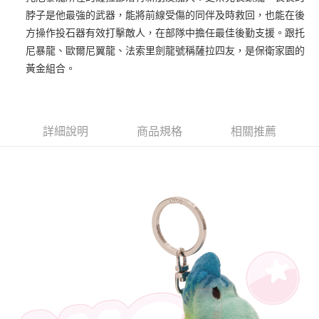
脖子是他最強的武器，能將前線受傷的同伴及時救回，也能在後
街口支付
方操作投石器有效打擊敵人，在部隊中擔任最佳後勤支援。跟托
悠遊付
尼暴龍、歐爾尼翼龍、法索里劍龍號稱薩拉四友，是保衛家園的
黃金組合。
AFTEE先享後付
相關說明
【關於「AFTEE先享後付」】
ATM付款
AFTEE先享後付是「在收到商品之後才付款」的支付方式。 讓您購物簡單
詳細說明
商品規格
相關推薦
便利好安心！
１．簡單：不需註冊會員、不需綁卡、不需儲值。
運送方式
２．便利：只要手機號碼，簡訊認證，即可結帳。
３．安心：先確認商品／服務後，再付款。
全家付款取貨
每筆NT$100，滿NT$490(含以上)免運費
【「AFTEE先享後付」結帳流程】
１．於結帳方式選擇「AFTEE先享後付」後，將跳轉至「AFTEE先享後付」
7-11付款取貨
結帳頁面，進行簡訊認證並確認金額後，即可完成結帳。
２．訂單成立數日內，您將收到繳費通知簡訊。
每筆NT$100，滿NT$490(含以上)免運費
３．收到繳費通知簡訊後14天內，點擊此簡訊中的連結，可透過四大超商／
ATM／網路銀行／等多元方式進行付款，方視為交易完成。
宅配
※ 請注意：結帳手續完成當下不需立刻繳費，但若您需要取消訂單，請聯絡
每筆NT$100，滿NT$990(含以上)免運費
購買商品的店家。未經商家同意取消之訂單仍視為有效，需透過AFTEE先享
後付繳納相關費用。
海外國家
※ 交易是否成功請以「AFTEE先享後付 」之結帳頁面顯示為準，若有關於
查看運費