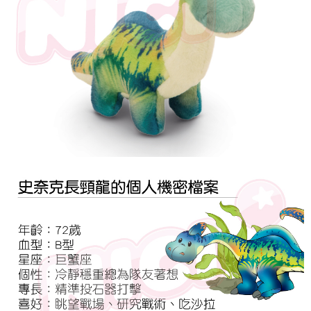
是否繳費成功／繳費後需取消欲退款等相關疑問，請聯繫「AFTEE先享後付
客戶支援中心」
https://netprotections.freshdesk.com/support/home
【注意事項】
１．透過由恩沛科技股份有限公司提供之「AFTEE先享後付」服務完成之交
易，需依本服務之必要範圍內提供個人資料，並將交易相關給付款項請求債
權轉讓予恩沛科技股份有限公司。
２．關於個人資料處理事宜，請瀏覽以下網址：
https://aftee.tw/terms/#terms3
３．未成年的使用者請事先徵得法定代理人或監護人之同意方可使用
「AFTEE先享後付」，若未經同意申辦者引起之損失，本公司不負相關責
任。
４．使用「AFTEE先享後付」時，將依據個別帳號之用戶狀況，依本公司即
時審查核予不同之上限額度；若仍有額度不足之情形，本公司將視審查結果
請求用戶進行身份認證。
５．嚴禁一人註冊多個帳號或使用他人資訊註冊。若發現惡意使用之情形，
恩沛科技股份有限公司將有權停止該用戶之使用額度並採取法律行動。