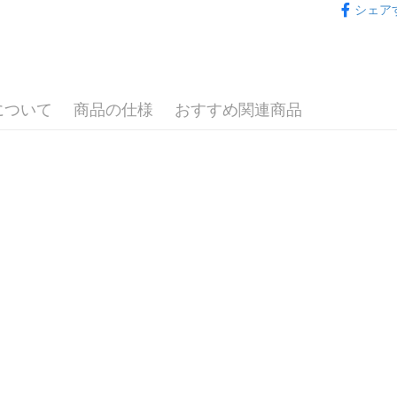
2.SMS
シェア
3.注文す
配送方法
【十二生肖
す。
4.ご注文
全家付款
員の場合は
配送毎にNT
5.商品受
たはアプリ
について
商品の仕様
おすすめ関連商品
7-11付款
ングでお
配送毎にNT
代金納付期
プリをダウ
宅配
以内まで
配送毎にNT
お支払期限
海外國家
もとに計算
期限を延
（例：予
の有無に関
二、支払
1.初回 
き、限度
2.決済金額
3.現在、