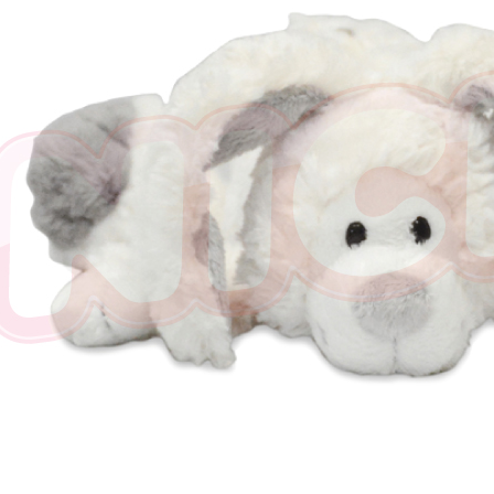
三、利用規
プロテクシ
します。
文者の氏
これに限ら
されます。
AFTEE
明』をご
AFTEE
なります。
延滞納金
後見人の同
個人情報
を行使し
cs_tw@netp
を、必要な
AFTEE
意いただ