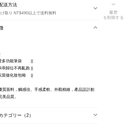
配送方法
履歴
け取り NT$490以上で送料無料
を削除する
方法
徴
カード1回払い
店頭代金引換
徴
可愛多功能筆袋 ||
筆乖乖歸位不再亂跑 ||
可以當做化妝包呦 ||
優質面料，觸感佳、手感柔軟、外觀精緻，產品設計創
t
完美品質。
代金後払い
TEE代金後払いについて
カテゴリー（2）
い方法でAFTEE代金後払いを選択すると、携帯電話認証ウィン
示されます。
 周邊商品
多功能筆袋 / 錢包