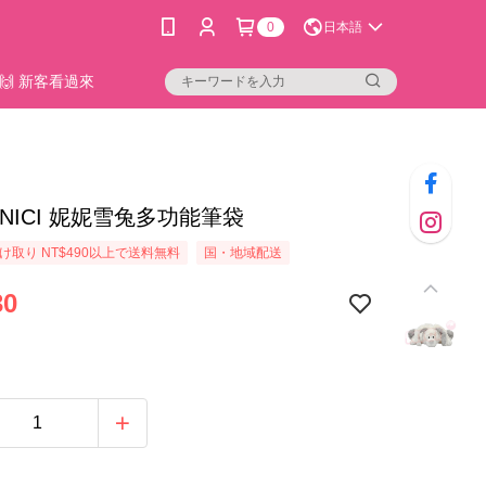
0
日本語
🙌 新客看過來
66]NICI 妮妮雪兔多功能筆袋
け取り NT$490以上で送料無料
国・地域配送
30