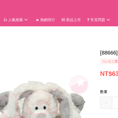
👍 人氣推薦
🔥 熱銷排行
🆕 新品上市
❓ 常見問題
[886
コンビニ受
NT$6
数量