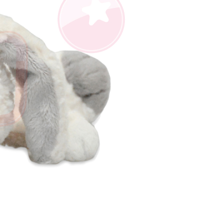
約「AFTEE代金後払い」（以下当サービスという）はネット
ョンズ（以下 AFTEE という）が提供し、AFTEEが代金を徴収
当サービスご利用の際に提供しなければならない個人情報（注
名、電話番号、受取人の氏名、電話番号、受取人住所を含むが
ない）は、AFTEEに渡され当サービスで必要な範囲内で利用
AFTEEの個人情報の収集、処理、利用について、詳細は
公式ホームページの『個人情報の収集、処理及び利用に関する声
参照ください（
https://aftee.tw/privacypolicy/
）。
の初回ご利用の際に、審査を通過すれば、最高額がNT$10,000に
支払い期限を過ぎた場合、その金額に基づいて年利20%の遅
が加算されます。未成年の利用者は、事前に法定代理人または
意を得ればAFTEEをご利用いただけます。
の処理、利用について疑問がある、または関連する法律の権利
たい場合は、ネットプロテクションズ
rotections.co.jp
にご連絡ください。上記に示した個人情報
購入注文書とあわせてAFTEEにご提供いただく、または
にあなたの個人情報の収集、処理、利用を許可することににご同
けない場合は、当サービスを選択しないでください。