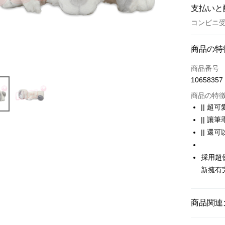
支払いと
コンビニ受
お支払い
商品の特
クレジット
商品番号
10658357
コンビニ
商品の特
LINE Pay
|| 超
|| 讓
Apple Pay
|| 還
JKOPAY
採用超
Easy Walle
新擁有
AFTEE
説明
一、 AF
商品関連
ATM払い
1.お支払
ドウが表
🔎 NICI