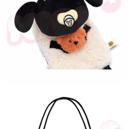
是否繳費成功／繳費後需取消欲退款等相關疑問，請聯繫「AFTEE先享後付
客戶支援中心」
https://netprotections.freshdesk.com/support/home
【注意事項】
１．透過由恩沛科技股份有限公司提供之「AFTEE先享後付」服務完成之交
易，需依本服務之必要範圍內提供個人資料，並將交易相關給付款項請求債
權轉讓予恩沛科技股份有限公司。
２．關於個人資料處理事宜，請瀏覽以下網址：
https://aftee.tw/terms/#terms3
３．未成年的使用者請事先徵得法定代理人或監護人之同意方可使用
「AFTEE先享後付」，若未經同意申辦者引起之損失，本公司不負相關責
任。
４．使用「AFTEE先享後付」時，將依據個別帳號之用戶狀況，依本公司即
時審查核予不同之上限額度；若仍有額度不足之情形，本公司將視審查結果
請求用戶進行身份認證。
５．嚴禁一人註冊多個帳號或使用他人資訊註冊。若發現惡意使用之情形，
恩沛科技股份有限公司將有權停止該用戶之使用額度並採取法律行動。