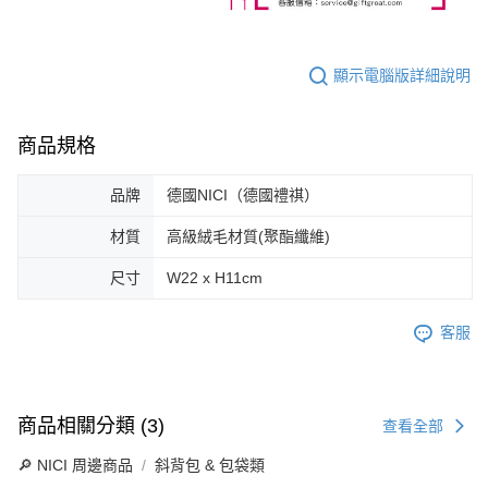
顯示電腦版詳細說明
商品規格
品牌
德國NICI（德國禮祺）
材質
高級絨毛材質(聚酯纖維)
尺寸
W22 x H11cm
客服
商品相關分類 (3)
查看全部
🔎 NICI 周邊商品
斜背包 & 包袋類