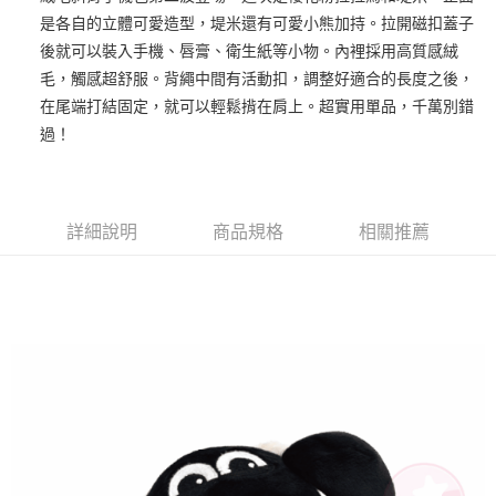
是各自的立體可愛造型，堤米還有可愛小熊加持。拉開磁扣蓋子
街口支付
後就可以裝入手機、唇膏、衛生紙等小物。內裡採用高質感絨
悠遊付
毛，觸感超舒服。背繩中間有活動扣，調整好適合的長度之後，
在尾端打結固定，就可以輕鬆揹在肩上。超實用單品，千萬別錯
AFTEE先享後付
過！
相關說明
【關於「AFTEE先享後付」】
ATM付款
AFTEE先享後付是「在收到商品之後才付款」的支付方式。 讓您購物簡單
便利好安心！
１．簡單：不需註冊會員、不需綁卡、不需儲值。
詳細說明
商品規格
相關推薦
運送方式
２．便利：只要手機號碼，簡訊認證，即可結帳。
３．安心：先確認商品／服務後，再付款。
全家付款取貨
每筆NT$100，滿NT$490(含以上)免運費
【「AFTEE先享後付」結帳流程】
１．於結帳方式選擇「AFTEE先享後付」後，將跳轉至「AFTEE先享後付」
7-11付款取貨
結帳頁面，進行簡訊認證並確認金額後，即可完成結帳。
２．訂單成立數日內，您將收到繳費通知簡訊。
每筆NT$100，滿NT$490(含以上)免運費
３．收到繳費通知簡訊後14天內，點擊此簡訊中的連結，可透過四大超商／
ATM／網路銀行／等多元方式進行付款，方視為交易完成。
宅配
※ 請注意：結帳手續完成當下不需立刻繳費，但若您需要取消訂單，請聯絡
每筆NT$100，滿NT$990(含以上)免運費
購買商品的店家。未經商家同意取消之訂單仍視為有效，需透過AFTEE先享
後付繳納相關費用。
海外國家
※ 交易是否成功請以「AFTEE先享後付 」之結帳頁面顯示為準，若有關於
查看運費